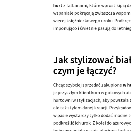
hurt
z falbanami, które wprost kipią d
wspaniale pokręcają zwłaszcza wspomn
więcej księżniczkowego uroku. Podkręca
imponująco i świetnie pasują do letnie
Jak stylizować biał
czym je łączyć?
Chcąc szybciej sprzedać zakupione
w h
je przyszłym klientkom w gotowych atra
hurtowni w stylizacjach, aby powstała 
ale też stylem danej kreacji. Przykład
w pasie wystarczy tylko dodać modne to
podkreślić ich urok. Z kolei do ażurowy
boho wspaniale pasują plecione torby p