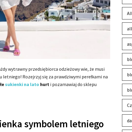
Al
al
as
bl
ażdy wytrawny przedsiębiorca odzieżowy wie, że musi
bl
u letniego! Rozejrzyj się za prawdziwymi perełkami na
ałe
sukienki na lato
hurt
i pozamawiaj do sklepu
bl
Cz
da
ienka symbolem letniego