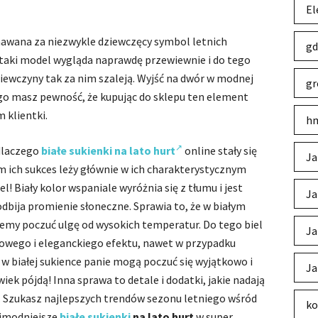
El
znawana za niezwykle dziewczęcy symbol letnich
gd
że taki model wygląda naprawdę przewiewnie i do tego
iewczyny tak za nim szaleją. Wyjść na dwór w modnej
gr
ego masz pewność, że kupując do sklepu ten element
 klientki.
hm
 dlaczego
białe sukienki na lato hurt
online stały się
Ja
 ich sukces leży głównie w ich charakterystycznym
l! Biały kolor wspaniale wyróżnia się z tłumu i jest
Ja
dbija promienie słoneczne. Sprawia to, że w białym
żemy poczuć ulgę od wysokich temperatur. Do tego biel
Ja
lowego i eleganckiego efektu, nawet w przypadku
w białej sukience panie mogą poczuć się wyjątkowo i
Ja
iek pójdą! Inna sprawa to detale i dodatki, jakie nadają
. Szukasz najlepszych trendów sezonu letniego wśród
ko
ajmodniejsze
białe sukienki
na lato hurt
w super