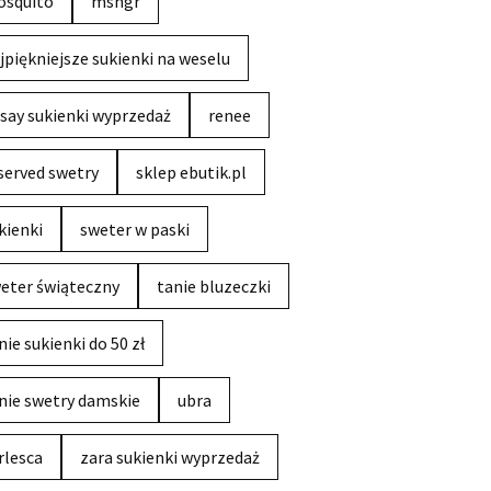
squito
msngr
jpiękniejsze sukienki na weselu
say sukienki wyprzedaż
renee
served swetry
sklep ebutik.pl
kienki
sweter w paski
eter świąteczny
tanie bluzeczki
nie sukienki do 50 zł
nie swetry damskie
ubra
rlesca
zara sukienki wyprzedaż