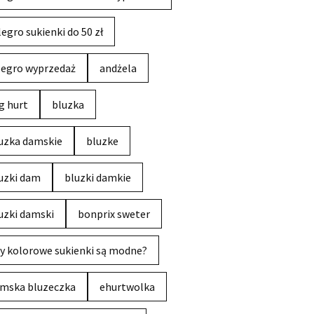
legro sukienki do 50 zł
legro wyprzedaż
andżela
g hurt
bluzka
uzka damskie
bluzke
uzki dam
bluzki damkie
uzki damski
bonprix sweter
y kolorowe sukienki są modne?
mska bluzeczka
ehurtwolka