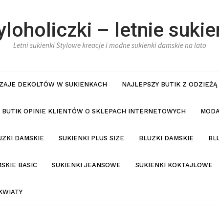
yloholiczki – letnie sukie
Letni sukienki Stylowe kreacje i modne sukienki damskie na lato
ZAJE DEKOLTÓW W SUKIENKACH
NAJLEPSZY BUTIK Z ODZIEŻĄ
BUTIK OPINIE KLIENTÓW O SKLEPACH INTERNETOWYCH
MODA
UZKI DAMSKIE
SUKIENKI PLUS SIZE
BLUZKI DAMSKIE
BL
SKIE BASIC
SUKIENKI JEANSOWE
SUKIENKI KOKTAJLOWE
KWIATY