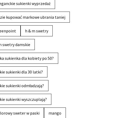
eganckie sukienki wyprzedaż
zie kupować markowe ubrania taniej
eenpoint
h & m swetry
 swetry damskie
ka sukienka dla kobiety po 50?
kie sukienki dla 30 latki?
kie sukienki odmładzają?
kie sukienki wyszczuplają?
lorowy sweter w paski
mango