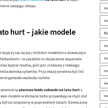
yment swojego sklepu.
ma
ma
ato hurt – jakie modele
Ma
ma
e kojarzy się raczej z krótkim modelem o dziewczęco
ma
albankami. I w zasadzie to skojarzenie wspaniale
enka będzie modna, jeśli jest zrobiona z lekkiego
ma
eśla damską sylwetkę. Przy okazji powinna być też
 nie krępowała swobody ruchów.
mo
z pewnością
ażurowe białe sukienki na lato hurt
z
mo
kie modele w klimacie boho przywołują na myśl styl
ry był też popularny w poprzednich latach. Dziewczyna