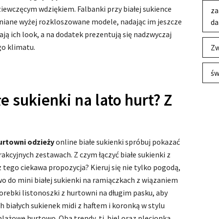
ziewczęcym wdziękiem. Falbanki przy białej sukience
za
iane wyżej rozkloszowane modele, nadając im jeszcze
da
ją ich look, a na dodatek prezentują się nadzwyczaj
go klimatu.
Zw
św
e sukienki na lato hurt? Z
urtowni odzieży
online białe sukienki spróbuj pokazać
kcyjnych zestawach. Z czym łączyć białe sukienki z
z tego ciekawa propozycja? Kieruj się nie tylko pogodą,
owo do mini białej sukienki na ramiączkach z wiązaniem
rebki listonoszki z hurtowni na długim pasku, aby
ch białych sukienek midi z haftem i koronką w stylu
lażowe hurtowo. Oba trendy, tj. biel oraz plecionka