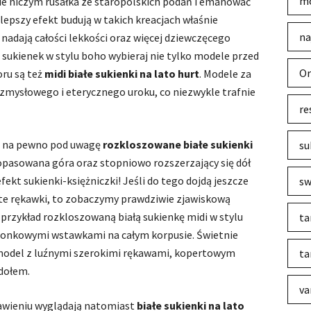
mo
e niczym rusałka ze staropolskich podań i emanować
lepszy efekt budują w takich kreacjach właśnie
na
 nadają całości lekkości oraz więcej dziewczęcego
h sukienek w stylu boho wybieraj nie tylko modele przed
Or
ru są też
midi białe sukienki na lato hurt
. Modele za
 zmysłowego i eterycznego uroku, co niezwykle trafnie
re
ż na pewno pod uwagę
rozkloszowane białe sukienki
su
Dopasowana góra oraz stopniowo rozszerzający się dół
efekt sukienki-księżniczki! Jeśli do tego dojdą jeszcze
sw
ste rękawki, to zobaczymy prawdziwie zjawiskową
a przykład rozkloszowaną białą sukienkę midi w stylu
ta
ronkowymi wstawkami na całym korpusie. Świetnie
ę model z luźnymi szerokimi rękawami, kopertowym
ta
dołem.
va
tawieniu wyglądają natomiast
białe sukienki na lato