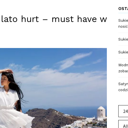
OST
 lato hurt – must have w
Sukie
nosić
Sukie
Sukie
Modne
zobac
Satyn
codzi
24
Al