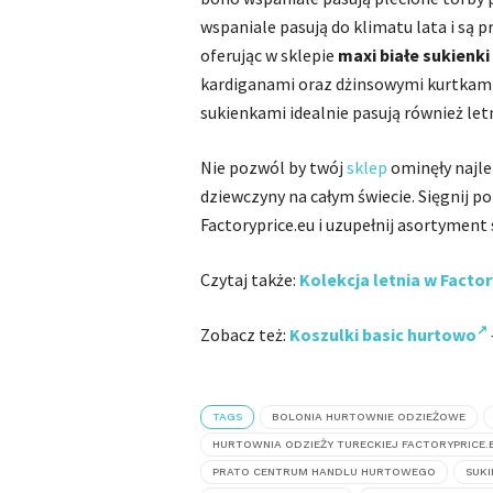
wspaniale pasują do klimatu lata i są
oferując w sklepie
maxi białe sukienki
kardiganami oraz dżinsowymi kurtkami. 
sukienkami idealnie pasują również le
Nie pozwól by twój
sklep
ominęły najl
dziewczyny na całym świecie. Sięgnij p
Factoryprice.eu i uzupełnij asortymen
Czytaj także:
Kolekcja letnia w Factor
Zobacz też:
Koszulki basic hurtowo
TAGS
BOLONIA HURTOWNIE ODZIEŻOWE
HURTOWNIA ODZIEŻY TURECKIEJ FACTORYPRICE.
PRATO CENTRUM HANDLU HURTOWEGO
SUK