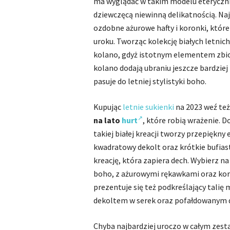
ma wyglądać w takim modelu eteryczni
dziewczęcą niewinną delikatnością. Naj
ozdobne ażurowe hafty i koronki, które
uroku. Tworząc kolekcję białych letnic
kolano, gdyż istotnym elementem zbio
kolano dodają ubraniu jeszcze bardziej
pasuje do letniej stylistyki boho.
Kupując
letnie sukienki
na 2023 weź te
na lato
hurt
, które robią wrażenie. 
takiej białej kreacji tworzy przepiękny 
kwadratowy dekolt oraz krótkie bufia
kreację, która zapiera dech. Wybierz n
boho, z ażurowymi rękawkami oraz ko
prezentuje się też podkreślający tali
dekoltem w serek oraz pofałdowanym 
Chyba najbardziej uroczo w całym zes