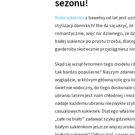
sezonu!
Biała sukienka
z bawełny od lat jest u
stylizacji damskich! Nie da się ukryć, 
romantycznie, więc nic dziwnego, że dz
białej sukience po prostu trzeba, dlat
garderoby skutecznie przyciągniesz nim
Skąd się wziął fenomen tego modelu i
tak bardzo popularne? Naszym zdaniem
wyglądzie, w którym główną rolę gra bie
świetnie widoczny, do tego doskonale o
ubraniu latem jest nam chłodniej i mo
nadaje każdemu ubraniu niezwykle sty
casualowych sukienek. Dlatego właśnie 
„całe na biało” zadawać szyku gdziekolw
białym sukienkom jeszcze więcej uroku
białych sukienek? Odkryj dziś z nami n