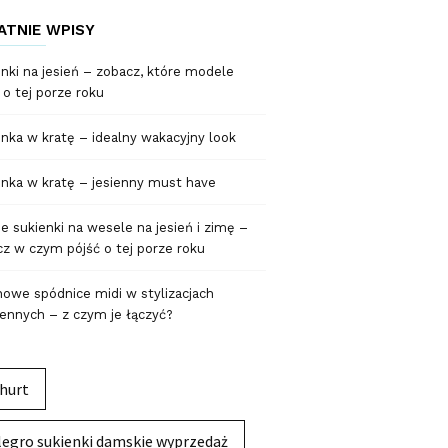
ATNIE WPISY
nki na jesień – zobacz, które modele
 o tej porze roku
nka w kratę – idealny wakacyjny look
nka w kratę – jesienny must have
 sukienki na wesele na jesień i zimę –
z w czym pójść o tej porze roku
owe spódnice midi w stylizacjach
ennych – z czym je łączyć?
hurt
legro sukienki damskie wyprzedaż