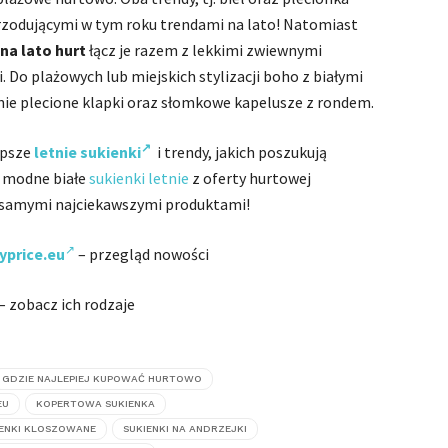
 przodującymi w tym roku trendami na lato! Natomiast
 na lato hurt
łącz je razem z lekkimi zwiewnymi
Do plażowych lub miejskich stylizacji boho z białymi
tnie plecione klapki oraz słomkowe kapelusze z rondem.
epsze
letnie sukienki
i trendy, jakich poszukują
o modne białe
sukienki letnie
z oferty hurtowej
t samymi najciekawszymi produktami!
yprice.eu
– przegląd nowości
– zobacz ich rodzaje
GDZIE NAJLEPIEJ KUPOWAĆ HURTOWO
EU
KOPERTOWA SUKIENKA
IENKI KLOSZOWANE
SUKIENKI NA ANDRZEJKI