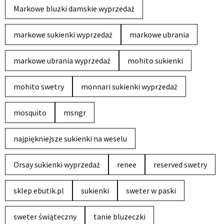
Markowe bluzki damskie wyprzedaż
markowe sukienki wyprzedaż
markowe ubrania
markowe ubrania wyprzedaż
mohito sukienki
mohito swetry
monnari sukienki wyprzedaż
mosquito
msngr
najpiękniejsze sukienki na weselu
Orsay sukienki wyprzedaż
renee
reserved swetry
sklep ebutik.pl
sukienki
sweter w paski
sweter świąteczny
tanie bluzeczki