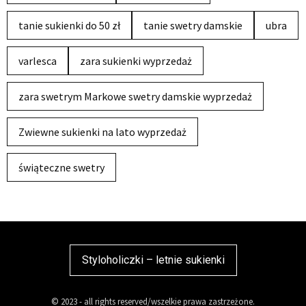
tanie sukienki do 50 zł
tanie swetry damskie
ubra
varlesca
zara sukienki wyprzedaż
zara swetrym Markowe swetry damskie wyprzedaż
Zwiewne sukienki na lato wyprzedaż
świąteczne swetry
Styloholiczki – letnie sukienki
© 2023 - all rights reserved/wszelkie prawa zastrzeżone.