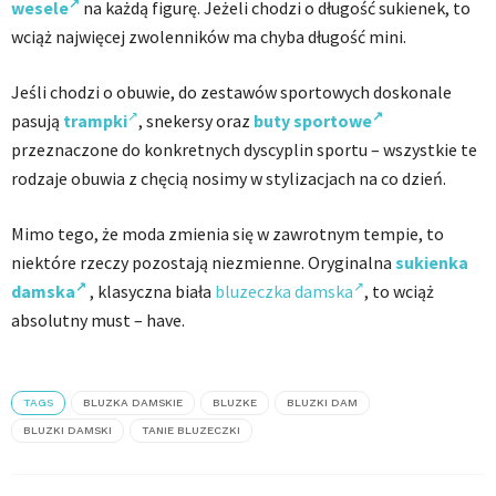
wesele
na każdą figurę. Jeżeli chodzi o długość sukienek, to
wciąż najwięcej zwolenników ma chyba długość mini.
Jeśli chodzi o obuwie, do zestawów sportowych doskonale
pasują
trampki
, snekersy oraz
buty sportowe
przeznaczone do konkretnych dyscyplin sportu – wszystkie te
rodzaje obuwia z chęcią nosimy w stylizacjach na co dzień.
Mimo tego, że moda zmienia się w zawrotnym tempie, to
niektóre rzeczy pozostają niezmienne. Oryginalna
sukienka
damska
, klasyczna biała
bluzeczka damska
, to wciąż
absolutny must – have.
TAGS
BLUZKA DAMSKIE
BLUZKE
BLUZKI DAM
BLUZKI DAMSKI
TANIE BLUZECZKI