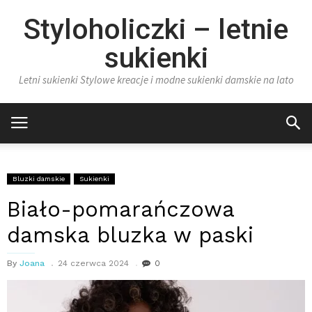
Styloholiczki – letnie
sukienki
Letni sukienki Stylowe kreacje i modne sukienki damskie na lato
Bluzki damskie
Sukienki
Biało-pomarańczowa
damska bluzka w paski
By
Joana
24 czerwca 2024
0