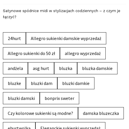
Satynowe spódnice midi w stylizacjach codziennych – z czym je
łączyć?
24hurt
Allegro sukienki damskie wyprzedaż
Allegro sukienki do 50 zł
allegro wyprzedaż
andżela
asg hurt
bluzka
bluzka damskie
bluzke
bluzki dam
bluzki damkie
bluzki damski
bonprix sweter
Czy kolorowe sukienki są modne?
damska bluzeczka
ehurtwolka
Eleganckie sukienki wyprzedaż