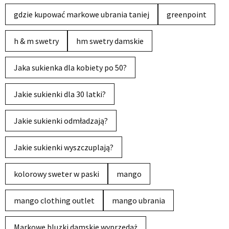
gdzie kupować markowe ubrania taniej
greenpoint
h & m swetry
hm swetry damskie
Jaka sukienka dla kobiety po 50?
Jakie sukienki dla 30 latki?
Jakie sukienki odmładzają?
Jakie sukienki wyszczuplają?
kolorowy sweter w paski
mango
mango clothing outlet
mango ubrania
Markowe bluzki damskie wyprzedaż