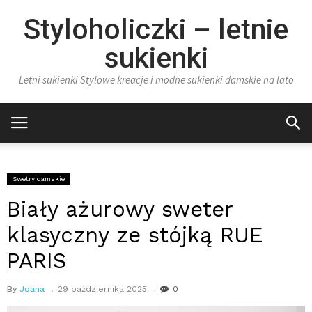
Styloholiczki – letnie
sukienki
Letni sukienki Stylowe kreacje i modne sukienki damskie na lato
Swetry damskie
Biały ażurowy sweter
klasyczny ze stójką RUE
PARIS
By
Joana
29 października 2025
0