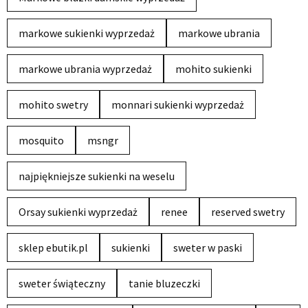
markowe sukienki wyprzedaż
markowe ubrania
markowe ubrania wyprzedaż
mohito sukienki
mohito swetry
monnari sukienki wyprzedaż
mosquito
msngr
najpiękniejsze sukienki na weselu
Orsay sukienki wyprzedaż
renee
reserved swetry
sklep ebutik.pl
sukienki
sweter w paski
sweter świąteczny
tanie bluzeczki