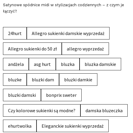
Satynowe spódnice midi w stylizacjach codziennych – z czym je
łączyć?
24hurt
Allegro sukienki damskie wyprzedaż
Allegro sukienki do 50 zł
allegro wyprzedaż
andżela
asg hurt
bluzka
bluzka damskie
bluzke
bluzki dam
bluzki damkie
bluzki damski
bonprix sweter
Czy kolorowe sukienki są modne?
damska bluzeczka
ehurtwolka
Eleganckie sukienki wyprzedaż