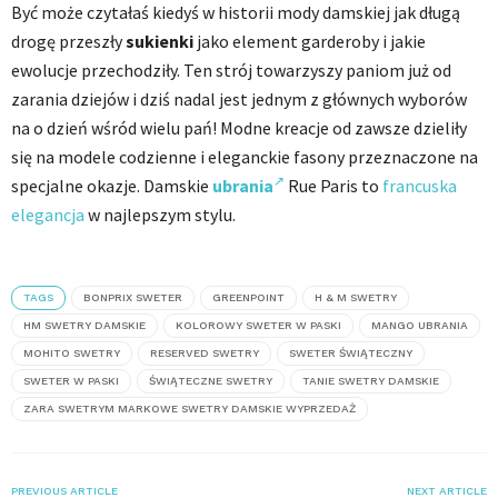
Być może czytałaś kiedyś w historii mody damskiej jak długą
drogę przeszły
sukienki
jako element garderoby i jakie
ewolucje przechodziły. Ten strój towarzyszy paniom już od
zarania dziejów i dziś nadal jest jednym z głównych wyborów
na o dzień wśród wielu pań! Modne kreacje od zawsze dzieliły
się na modele codzienne i eleganckie fasony przeznaczone na
specjalne okazje. Damskie
ubrania
Rue Paris to
francuska
elegancja
w najlepszym stylu.
TAGS
BONPRIX SWETER
GREENPOINT
H & M SWETRY
HM SWETRY DAMSKIE
KOLOROWY SWETER W PASKI
MANGO UBRANIA
MOHITO SWETRY
RESERVED SWETRY
SWETER ŚWIĄTECZNY
SWETER W PASKI
ŚWIĄTECZNE SWETRY
TANIE SWETRY DAMSKIE
ZARA SWETRYM MARKOWE SWETRY DAMSKIE WYPRZEDAŻ
PREVIOUS ARTICLE
NEXT ARTICLE