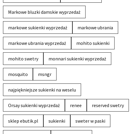
Markowe bluzki damskie wyprzedaż
markowe sukienki wyprzedaż
markowe ubrania
markowe ubrania wyprzedaż
mohito sukienki
mohito swetry
monnari sukienki wyprzedaż
mosquito
msngr
najpiękniejsze sukienki na weselu
Orsay sukienki wyprzedaż
renee
reserved swetry
sklep ebutik.pl
sukienki
sweter w paski