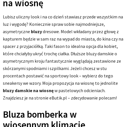
na wiosnę
Lubisz uliczny look i na co dzień stawiasz przede wszystkim na
luz i wygodę? Koniecznie spraw sobie najmodniejsze,
asymetryczne
bluzy
dresowe. Model wkładany przez głowę z
kapturem będzie w sam raz na wypad do miasta, do kina czy na
spacer z przyjaciółką. Taki fason to idealna opcja dla kobiet,
które chciałyby ukryć trochę ciałka. Dłuższe bluzy damskie o
asymetrycznym kroju fantastycznie wyglądają zestawione ze
skórzanymi spodniami i szpilkami. Jeżeli chcesz w stu
procentach postawić na sportowy look – wybierz do tego
sneakersy we wzory. Moja propozycja na wiosnę to jednolite
bluzy damskie na wiosnę
w pastelowych odcieniach.
Znajdziesz je na stronie eButik.pl – zdecydowanie polecam!
Bluza bomberka w
wiosennym klimacie