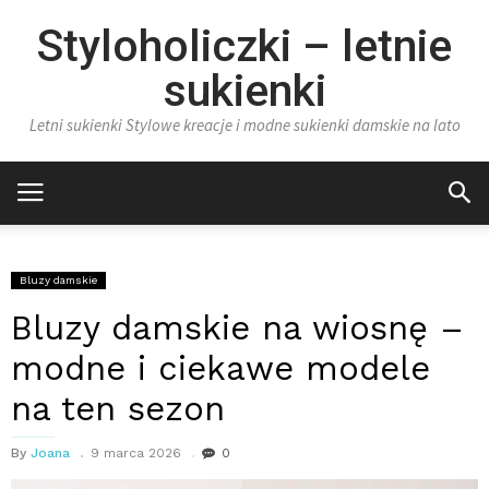
Styloholiczki – letnie
sukienki
Letni sukienki Stylowe kreacje i modne sukienki damskie na lato
Bluzy damskie
Bluzy damskie na wiosnę –
modne i ciekawe modele
na ten sezon
By
Joana
9 marca 2026
0