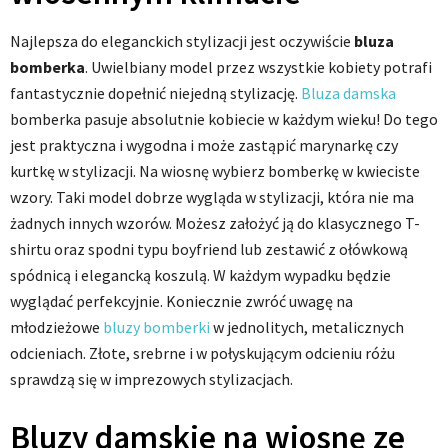
Najlepsza do eleganckich stylizacji jest oczywiście
bluza
bomberka
. Uwielbiany model przez wszystkie kobiety potrafi
fantastycznie dopełnić niejedną stylizację.
Bluza damska
bomberka pasuje absolutnie kobiecie w każdym wieku! Do tego
jest praktyczna i wygodna i może zastąpić marynarkę czy
kurtkę w stylizacji. Na wiosnę wybierz bomberkę w kwieciste
wzory. Taki model dobrze wygląda w stylizacji, która nie ma
żadnych innych wzorów. Możesz założyć ją do klasycznego T-
shirtu oraz spodni typu boyfriend lub zestawić z ołówkową
spódnicą i elegancką koszulą. W każdym wypadku będzie
wyglądać perfekcyjnie. Koniecznie zwróć uwagę na
młodzieżowe
bluzy bomberki
w jednolitych, metalicznych
odcieniach. Złote, srebrne i w połyskującym odcieniu różu
sprawdzą się w imprezowych stylizacjach.
Bluzy damskie na wiosnę ze