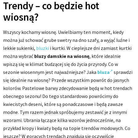
Trendy – co będzie hot
wiosną?
Wszyscy kochamy wiosnę. Uwielbiamy ten moment, kiedy
można już schować grube swetry na dno szafy, a wyjąć luźne i
lekkie sukienki,
bluzki
i kurtki. W cieplejsze dni zamiast kurtki
można wybrać
bluzy damskie na wiosnę
, które idealnie
wpiszą się w klimat budzącej się do życia przyrody. Co w
sezonie wiosennym jest najważniejsze? Jaka
bluza
sprawdzi
się idealnie na wiosnę? Przede wszystkim powrót do jasnych
kolorów. Pastelowe barwy zdecydowanie będą w hot trendach
obecnego sezonu! Do tego standardowo powrócimy do
kwiecistych deseni, które są ponadczasowe i będą zawsze
modne. Tym razem jednak spróbujemy zestawić je z innymi
wzorami. Ubrania łączące kilka wzorów jednocześnie, na
przykład kropy i kwiaty będą na topie trendów modowych. Co
jeszcze? W gorących trendach znajdują się oczywiście