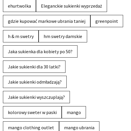
ehurtwolka
Eleganckie sukienki wyprzedaż
gdzie kupować markowe ubrania taniej
greenpoint
h & m swetry
hm swetry damskie
Jaka sukienka dla kobiety po 50?
Jakie sukienki dla 30 latki?
Jakie sukienki odmładzają?
Jakie sukienki wyszczuplają?
kolorowy sweter w paski
mango
mango clothing outlet
mango ubrania