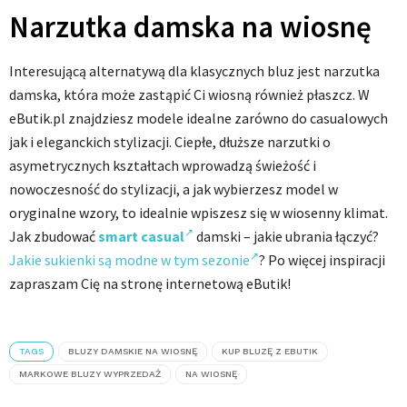
Narzutka damska na wiosnę
Interesującą alternatywą dla klasycznych bluz jest narzutka
damska, która może zastąpić Ci wiosną również płaszcz. W
eButik.pl znajdziesz modele idealne zarówno do casualowych
jak i eleganckich stylizacji. Ciepłe, dłuższe narzutki o
asymetrycznych kształtach wprowadzą świeżość i
nowoczesność do stylizacji, a jak wybierzesz model w
oryginalne wzory, to idealnie wpiszesz się w wiosenny klimat.
Jak zbudować
smart casual
damski – jakie ubrania łączyć?
Jakie sukienki są modne w tym sezonie
? Po więcej inspiracji
zapraszam Cię na stronę internetową eButik!
TAGS
BLUZY DAMSKIE NA WIOSNĘ
KUP BLUZĘ Z EBUTIK
MARKOWE BLUZY WYPRZEDAŻ
NA WIOSNĘ