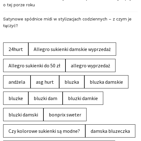
o tej porze roku
Satynowe spódnice midi w stylizacjach codziennych – z czym je
łączyć?
24hurt
Allegro sukienki damskie wyprzedaż
Allegro sukienki do 50 zł
allegro wyprzedaż
andżela
asg hurt
bluzka
bluzka damskie
bluzke
bluzki dam
bluzki damkie
bluzki damski
bonprix sweter
Czy kolorowe sukienki są modne?
damska bluzeczka