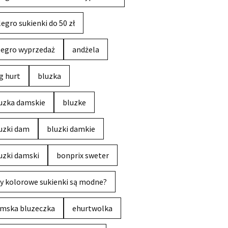
legro sukienki do 50 zł
legro wyprzedaż
andżela
g hurt
bluzka
uzka damskie
bluzke
uzki dam
bluzki damkie
uzki damski
bonprix sweter
y kolorowe sukienki są modne?
mska bluzeczka
ehurtwolka