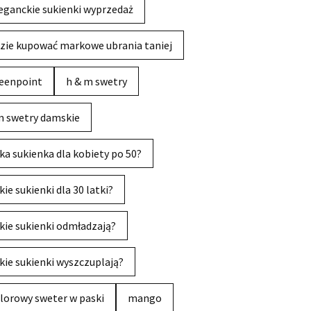
eganckie sukienki wyprzedaż
zie kupować markowe ubrania taniej
eenpoint
h & m swetry
 swetry damskie
ka sukienka dla kobiety po 50?
kie sukienki dla 30 latki?
kie sukienki odmładzają?
kie sukienki wyszczuplają?
lorowy sweter w paski
mango