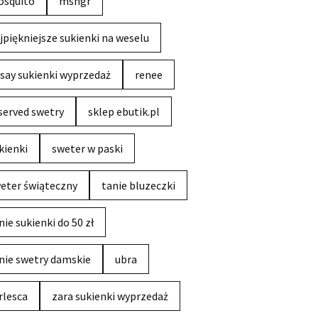
squito
msngr
jpiękniejsze sukienki na weselu
say sukienki wyprzedaż
renee
served swetry
sklep ebutik.pl
kienki
sweter w paski
eter świąteczny
tanie bluzeczki
nie sukienki do 50 zł
nie swetry damskie
ubra
rlesca
zara sukienki wyprzedaż