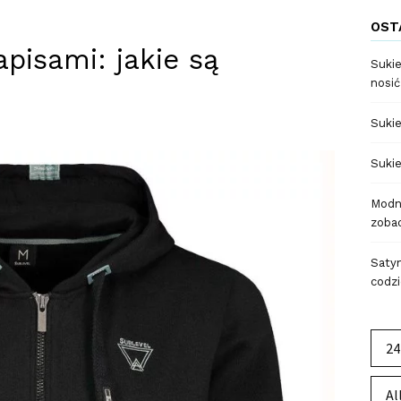
OST
pisami: jakie są
Sukie
nosić
Sukie
Sukie
Modne
zobac
Satyn
codzi
24
Al