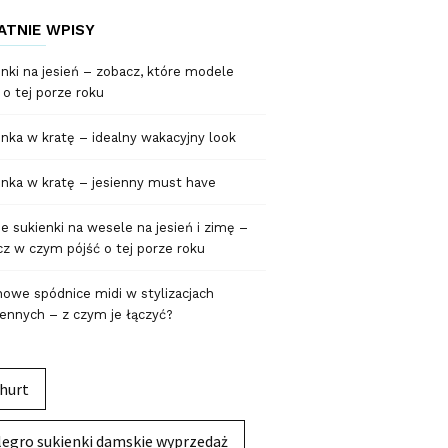
ATNIE WPISY
nki na jesień – zobacz, które modele
 o tej porze roku
nka w kratę – idealny wakacyjny look
nka w kratę – jesienny must have
 sukienki na wesele na jesień i zimę –
z w czym pójść o tej porze roku
owe spódnice midi w stylizacjach
ennych – z czym je łączyć?
hurt
legro sukienki damskie wyprzedaż