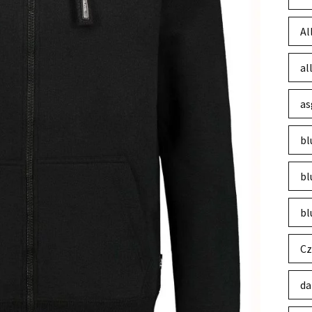
Al
al
as
bl
bl
bl
Cz
da