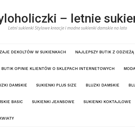
yloholiczki – letnie sukie
Letni sukienki Stylowe kreacje i modne sukienki damskie na lato
ZAJE DEKOLTÓW W SUKIENKACH
NAJLEPSZY BUTIK Z ODZIEŻĄ
BUTIK OPINIE KLIENTÓW O SKLEPACH INTERNETOWYCH
MODA
UZKI DAMSKIE
SUKIENKI PLUS SIZE
BLUZKI DAMSKIE
BL
SKIE BASIC
SUKIENKI JEANSOWE
SUKIENKI KOKTAJLOWE
KWIATY