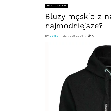
Ubrania męskie
Bluzy męskie z na
najmodniejsze?
By
Joana
22 lipca 2025
0