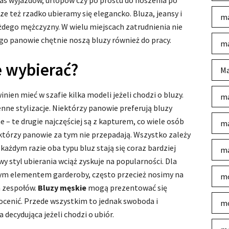
zas wyjazdów, urlopów czy po prostu do noszenia po
też rzadko ubieramy się elegancko. Bluza, jeansy i
ma
żdego mężczyzny. W wielu miejscach zatrudnienia nie
go panowie chętnie noszą bluzy również do pracy.
ma
e wybierać?
Ma
en mieć w szafie kilka modeli jeżeli chodzi o bluzy.
ma
nne stylizacje. Niektórzy panowie preferują bluzy
 – te drugie najczęściej są z kapturem, co wiele osób
ma
którzy panowie za tym nie przepadają. Wszystko zależy
każdym razie oba typu bluz stają się coraz bardziej
ma
 styl ubierania wciąż zyskuje na popularności. Dla
nym elementem garderoby, często przecież nosimy na
mo
h zespołów.
Bluzy męskie
mogą prezentować się
docenić. Przede wszystkim to jednak swoboda i
mo
 decydująca jeżeli chodzi o ubiór.