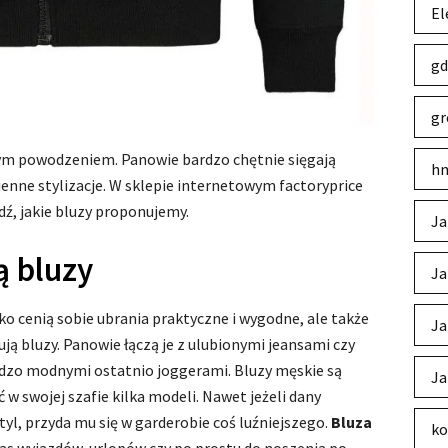
El
gd
gr
żym powodzeniem. Panowie bardzo chętnie sięgają
hm
enne stylizacje. W sklepie internetowym factoryprice
ź, jakie bluzy proponujemy.
Ja
ą bluzy
Ja
 cenią sobie ubrania praktyczne i wygodne, ale także
Ja
ją bluzy. Panowie łączą je z ulubionymi jeansami czy
rdzo modnymi ostatnio joggerami. Bluzy męskie są
Ja
 w swojej szafie kilka modeli. Nawet jeżeli dany
tyl, przyda mu się w garderobie coś luźniejszego.
Bluza
ko