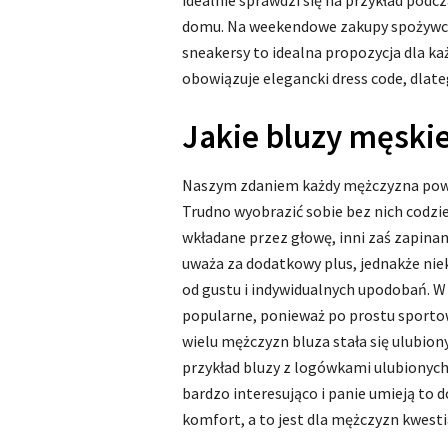
idealnie sprawdzi się na przykład podc
domu. Na weekendowe zakupy spożywcze 
sneakersy to idealna propozycja dla ka
obowiązuje elegancki dress code, dlate
Jakie bluzy męski
Naszym zdaniem każdy mężczyzna powini
Trudno wyobrazić sobie bez nich codzie
wkładane przez głowę, inni zaś zapinane
uważa za dodatkowy plus, jednakże nie
od gustu i indywidualnych upodobań. W 
popularne, ponieważ po prostu sportowy
wielu mężczyzn bluza stała się ulubio
przykład bluzy z logówkami ulubionyc
bardzo interesująco i panie umieją to 
komfort, a to jest dla mężczyzn kwestia