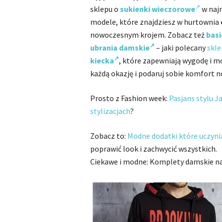
sklepu o
sukienki wieczorowe
w naj
modele, które znajdziesz w hurtownia
nowoczesnym krojem. Zobacz też
basi
ubrania damskie
– jaki polecany
skle
kiecka
, które zapewniają wygodę i mo
każdą okazję i podaruj sobie komfort n
Prosto z Fashion week:
Pasjans stylu J
stylizacjach
?
Zobacz to:
Modne dodatki które uczyni
poprawić look i zachwycić wszystkich.
Ciekawe i modne: Komplety damskie na