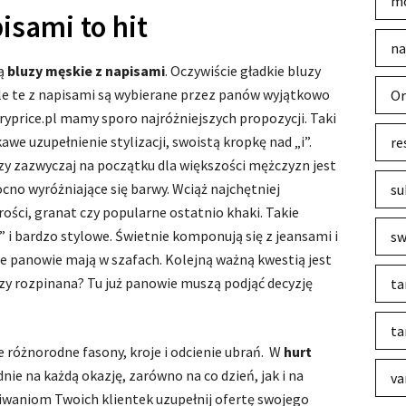
mo
isami to hit
na
są
bluzy męskie z napisami
. Oczywiście gładkie bluzy
ale te z napisami są wybierane przez panów wyjątkowo
Or
yprice.pl mamy sporo najróżniejszych propozycji. Taki
e uzupełnienie stylizacji, swoistą kropkę nad „i”.
re
y zazwyczaj na początku dla większości mężczyzn jest
ocno wyróżniające się barwy. Wciąż najchętniej
su
rości, granat czy popularne ostatnio khaki. Takie
 i bardzo stylowe. Świetnie komponują się z jeansami i
sw
 panowie mają w szafach. Kolejną ważną kwestią jest
zy rozpinana? Tu już panowie muszą podjąć decyzję
ta
ta
e różnorodne fasony, kroje i odcienie ubrań. W
hurt
ie na każdą okazję, zarówno na co dzień, jak i na
va
iwaniom Twoich klientek uzupełnij ofertę swojego