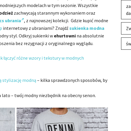
modniejszych modelach w tym sezonie. Wszystkie
za
odzież
zachwycają starannym wykonaniem oraz
da
cs ubrania
, z najnowszej kolekcji. Gdzie kupić modne
p
internetowy z ubraniami? Znajdź
sukienka modna
Zw
dny styl. Odkryj sukienki w
ehurtowni
na absolutnie
oszenia bez rezygnacji z oryginalnego wyglądu.
św
ak łączyć różne wzory i tekstury w modnych
ą stylizację modną
– kilka sprawdzonych sposobów, by
 lato – twój modny niezbędnik na obecny senon.