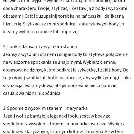
Na wieczorne wyjście wybierz skórzaną mini spódnicę, która
doda charakteru Twojej stylizacji. Zestaw ją z body i wysokimi
obcasami. Całość uzupełnij torebką na łańcuszku i delikatną
biżuterią. Stylizacja z mini spódnicą i siateczkowym body to
idealny wybór na randkę lub imprezę.
2. Look z dżinsami z wysokim stanem
Jeansy z wysokim stanem i długie body to stylowe połączenie
na wieczorne spotkania ze znajomymi. Wybierz ciemne,
dopasowane dżinsy, które podkreślą sylwetkę, i załóż body. Do
tego dodaj szpilki lub botki na obcasie, aby wydłużyć nogi. Taka
stylizacja jest zmysłowa, ale jednocześnie nieco bardziej
casualowa niż mini spódnica.
3. Spodnie z wysokim stanem i marynarka
Jeżeli wolisz bardziej elegancki look, zestaw body ze
spodniami z wysokim stanem i marynarką oversize. Wybierz
spodnie w klasycznym, czarnym kolorze i marynarkę w tym