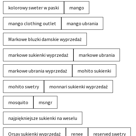
kolorowy sweter w paski
mango
mango clothing outlet
mango ubrania
Markowe bluzki damskie wyprzedaż
markowe sukienki wyprzedaż
markowe ubrania
markowe ubrania wyprzedaż
mohito sukienki
mohito swetry
monnari sukienki wyprzedaż
mosquito
msngr
najpiękniejsze sukienki na weselu
Orsay sukienki wyprzedaż
renee
reserved swetry