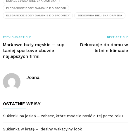
EKSKLUZYWNA BIELIZNA DAMSKA
ELEGANCKIE BODY DAMSKIE DO SPODNI
ELEGANCKIE BODY DAMSKIE DO SPÓDNICY
SEKSOWNA BIELIZNA DAMSKA
PREVIOUS ARTICLE
NEXT ARTICLE
Markowe buty męskie – kup
Dekoracje do domu w
taniej sportowe obuwie
letnim klimacie
najlepszych firm!
Joana
OSTATNIE WPISY
Sukienki na jesień – zobacz, które modele nosić o tej porze roku
Sukienka w kratę – idealny wakacyjny look