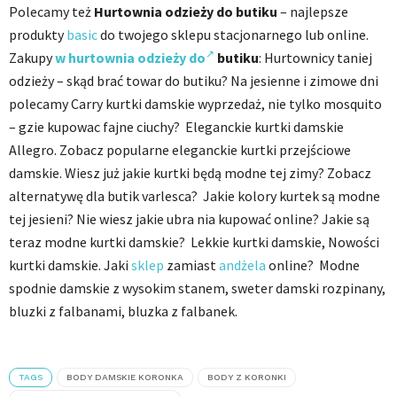
Polecamy też
Hurtownia odzieży do butiku
– najlepsze
produkty
basic
do twojego sklepu stacjonarnego lub online.
Zakupy
w hurtownia odzieży do
butiku
: Hurtownicy taniej
odzieży – skąd brać towar do butiku? Na jesienne i zimowe dni
polecamy Carry kurtki damskie wyprzedaż, nie tylko mosquito
– gzie kupowac fajne ciuchy? Eleganckie kurtki damskie
Allegro. Zobacz popularne eleganckie kurtki przejściowe
damskie. Wiesz już jakie kurtki będą modne tej zimy? Zobacz
alternatywę dla butik varlesca? Jakie kolory kurtek są modne
tej jesieni? Nie wiesz jakie ubra nia kupować online? Jakie są
teraz modne kurtki damskie? Lekkie kurtki damskie, Nowości
kurtki damskie. Jaki
sklep
zamiast
andżela
online? Modne
spodnie damskie z wysokim stanem, sweter damski rozpinany,
bluzki z falbanami, bluzka z falbanek.
TAGS
BODY DAMSKIE KORONKA
BODY Z KORONKI