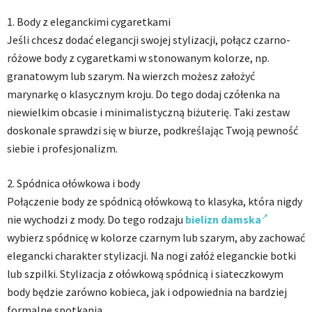
1. Body z eleganckimi cygaretkami
Jeśli chcesz dodać elegancji swojej stylizacji, połącz czarno-
różowe body z cygaretkami w stonowanym kolorze, np.
granatowym lub szarym. Na wierzch możesz założyć
marynarkę o klasycznym kroju. Do tego dodaj czółenka na
niewielkim obcasie i minimalistyczną biżuterię. Taki zestaw
doskonale sprawdzi się w biurze, podkreślając Twoją pewność
siebie i profesjonalizm.
2. Spódnica ołówkowa i body
Połączenie body ze spódnicą ołówkową to klasyka, która nigdy
nie wychodzi z mody. Do tego rodzaju
bielizn damska
wybierz spódnicę w kolorze czarnym lub szarym, aby zachować
elegancki charakter stylizacji. Na nogi załóż eleganckie botki
lub szpilki. Stylizacja z ołówkową spódnicą i siateczkowym
body będzie zarówno kobieca, jak i odpowiednia na bardziej
formalne spotkania.