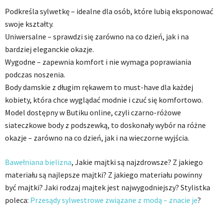
Podkreśla sylwetkę – idealne dla osób, które lubią eksponować
swoje kształty.
Uniwersalne – sprawdzi się zarówno na co dzień, jak i na
bardziej eleganckie okazje.
Wygodne – zapewnia komfort i nie wymaga poprawiania
podczas noszenia.
Body damskie z długim rękawem to must-have dla każdej
kobiety, która chce wyglądać modnie i czuć się komfortowo.
Model dostępny w Butiku online, czyli czarno-różowe
siateczkowe body z podszewką, to doskonały wybór na różne
okazje – zarówno na co dzień, jak i na wieczorne wyjścia.
Bawełniana bielizna
, Jakie majtki są najzdrowsze? Z jakiego
materiału są najlepsze majtki? Z jakiego materiału powinny
być majtki? Jaki rodzaj majtek jest najwygodniejszy? Stylistka
poleca:
Przesądy sylwestrowe związane z modą – znacie je
?