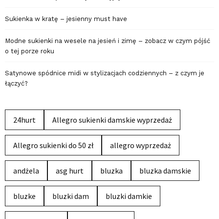
Sukienka w kratę – jesienny must have
Modne sukienki na wesele na jesień i zimę – zobacz w czym pójść
o tej porze roku
Satynowe spódnice midi w stylizacjach codziennych – z czym je
łączyć?
24hurt
Allegro sukienki damskie wyprzedaż
Allegro sukienki do 50 zł
allegro wyprzedaż
andżela
asg hurt
bluzka
bluzka damskie
bluzke
bluzki dam
bluzki damkie