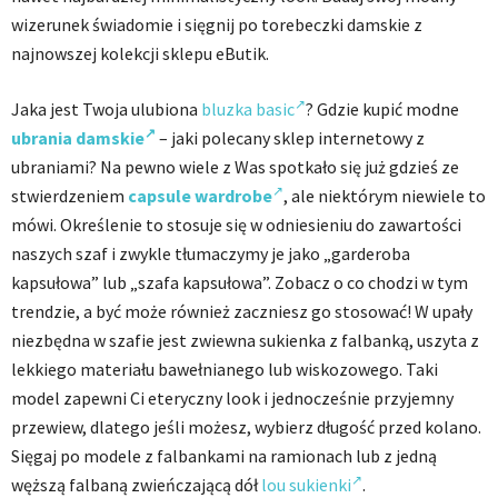
wizerunek świadomie i sięgnij po torebeczki damskie z
najnowszej kolekcji sklepu eButik.
Jaka jest Twoja ulubiona
bluzka basic
? Gdzie kupić modne
ubrania damskie
– jaki polecany sklep internetowy z
ubraniami? Na pewno wiele z Was spotkało się już gdzieś ze
stwierdzeniem
capsule wardrobe
, ale niektórym niewiele to
mówi. Określenie to stosuje się w odniesieniu do zawartości
naszych szaf i zwykle tłumaczymy je jako „garderoba
kapsułowa” lub „szafa kapsułowa”. Zobacz o co chodzi w tym
trendzie, a być może również zaczniesz go stosować! W upały
niezbędna w szafie jest zwiewna sukienka z falbanką, uszyta z
lekkiego materiału bawełnianego lub wiskozowego. Taki
model zapewni Ci eteryczny look i jednocześnie przyjemny
przewiew, dlatego jeśli możesz, wybierz długość przed kolano.
Sięgaj po modele z falbankami na ramionach lub z jedną
węższą falbaną zwieńczającą dół
lou sukienki
.