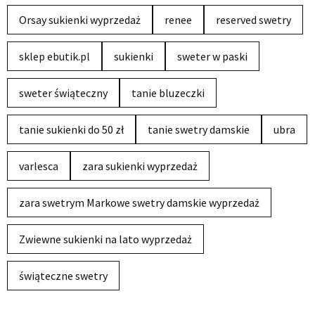
Orsay sukienki wyprzedaż
renee
reserved swetry
sklep ebutik.pl
sukienki
sweter w paski
sweter świąteczny
tanie bluzeczki
tanie sukienki do 50 zł
tanie swetry damskie
ubra
varlesca
zara sukienki wyprzedaż
zara swetrym Markowe swetry damskie wyprzedaż
Zwiewne sukienki na lato wyprzedaż
świąteczne swetry