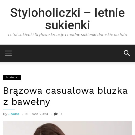
Styloholiczki – letnie
sukienki
Letni sukienki Stylowe kreacje i modne sukienki damskie na lato
Sukienki
Brązowa casualowa bluzka
z bawełny
By
Joana
15 lipca 2024
0