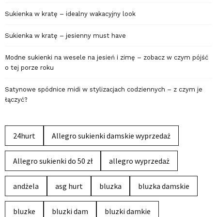
Sukienka w kratę – idealny wakacyjny look
Sukienka w kratę – jesienny must have
Modne sukienki na wesele na jesień i zimę – zobacz w czym pójść
o tej porze roku
Satynowe spódnice midi w stylizacjach codziennych – z czym je
łączyć?
24hurt
Allegro sukienki damskie wyprzedaż
Allegro sukienki do 50 zł
allegro wyprzedaż
andżela
asg hurt
bluzka
bluzka damskie
bluzke
bluzki dam
bluzki damkie