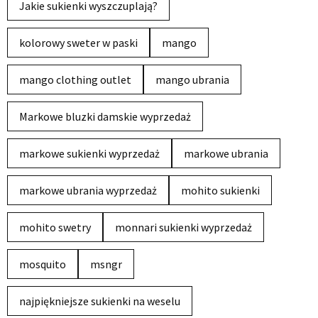
Jakie sukienki wyszczuplają?
kolorowy sweter w paski
mango
mango clothing outlet
mango ubrania
Markowe bluzki damskie wyprzedaż
markowe sukienki wyprzedaż
markowe ubrania
markowe ubrania wyprzedaż
mohito sukienki
mohito swetry
monnari sukienki wyprzedaż
mosquito
msngr
najpiękniejsze sukienki na weselu