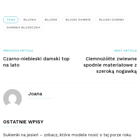
TAGS
BLUZKA
BLUZKE
BLUZKI DAMKIE
BLUZKI DAMSKI
DAMSKA BLUZECZKA
PREVIOUS ARTICLE
NEXT ARTICLE
Czarno-niebieski damski top
Ciemnożółte zwiewne
na lato
spodnie materiałowe z
szeroką nogawką
Joana
OSTATNIE WPISY
Sukienki na jesień – zobacz, które modele nosić o tej porze roku