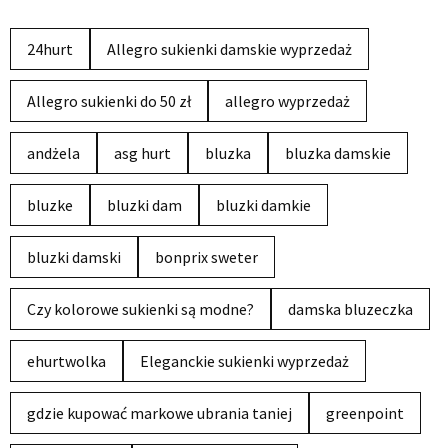
24hurt
Allegro sukienki damskie wyprzedaż
Allegro sukienki do 50 zł
allegro wyprzedaż
andżela
asg hurt
bluzka
bluzka damskie
bluzke
bluzki dam
bluzki damkie
bluzki damski
bonprix sweter
Czy kolorowe sukienki są modne?
damska bluzeczka
ehurtwolka
Eleganckie sukienki wyprzedaż
gdzie kupować markowe ubrania taniej
greenpoint