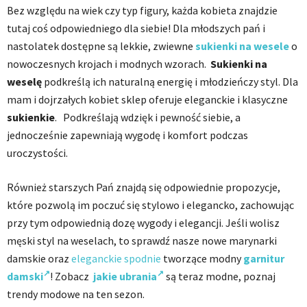
Bez względu na wiek czy typ figury, każda kobieta znajdzie
tutaj coś odpowiedniego dla siebie! Dla młodszych pań i
nastolatek dostępne są lekkie, zwiewne
sukienki na wesele
o
nowoczesnych krojach i modnych wzorach.
Sukienki na
weselę
podkreślą ich naturalną energię i młodzieńczy styl. Dla
mam i dojrzałych kobiet sklep oferuje eleganckie i klasyczne
sukienkie
.
Podkreślają wdzięk i pewność siebie, a
jednocześnie zapewniają wygodę i komfort podczas
uroczystości.
Również starszych Pań znajdą się odpowiednie propozycje,
które pozwolą im poczuć się stylowo i elegancko, zachowując
przy tym odpowiednią dozę wygody i elegancji. Jeśli wolisz
męski styl na weselach, to sprawdź nasze nowe marynarki
damskie oraz
eleganckie spodnie
tworzące modny
garnitur
damski
! Zobacz
jakie ubrania
są teraz modne, poznaj
trendy modowe na ten sezon.