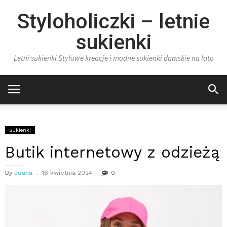
Styloholiczki – letnie
sukienki
Letni sukienki Stylowe kreacje i modne sukienki damskie na lato
Sukienki
Butik internetowy z odzieżą
By
Joana
16 kwietnia 2024
0