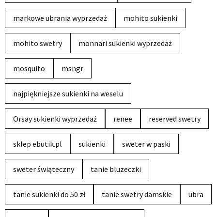
markowe ubrania wyprzedaż
mohito sukienki
mohito swetry
monnari sukienki wyprzedaż
mosquito
msngr
najpiękniejsze sukienki na weselu
Orsay sukienki wyprzedaż
renee
reserved swetry
sklep ebutik.pl
sukienki
sweter w paski
sweter świąteczny
tanie bluzeczki
tanie sukienki do 50 zł
tanie swetry damskie
ubra