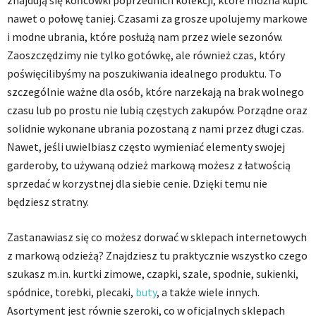
znajdują się końcówki poprzednich kolekcji, które można kupić
nawet o połowę taniej. Czasami za grosze upolujemy markowe
i modne ubrania, które posłużą nam przez wiele sezonów.
Zaoszczędzimy nie tylko gotówkę, ale również czas, który
poświęcilibyśmy na poszukiwania idealnego produktu. To
szczególnie ważne dla osób, które narzekają na brak wolnego
czasu lub po prostu nie lubią częstych zakupów. Porządne oraz
solidnie wykonane ubrania pozostaną z nami przez długi czas.
Nawet, jeśli uwielbiasz często wymieniać elementy swojej
garderoby, to używaną odzież markową możesz z łatwością
sprzedać w korzystnej dla siebie cenie. Dzięki temu nie
będziesz stratny.
Zastanawiasz się co możesz dorwać w sklepach internetowych
z markową odzieżą? Znajdziesz tu praktycznie wszystko czego
szukasz m.in. kurtki zimowe, czapki, szale, spodnie, sukienki,
spódnice, torebki, plecaki,
buty
, a także wiele innych.
Asortyment jest równie szeroki, co w oficjalnych sklepach