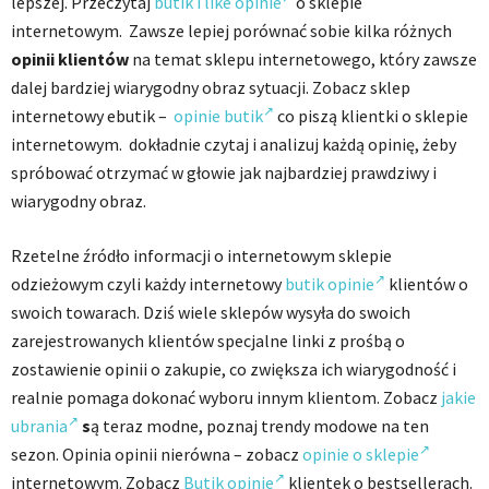
lepszej. Przeczytaj
butik i like opinie
o sklepie
internetowym. Zawsze lepiej porównać sobie kilka różnych
opinii klientów
na temat sklepu internetowego, który zawsze
dalej bardziej wiarygodny obraz sytuacji. Zobacz sklep
internetowy ebutik –
opinie butik
co piszą klientki o sklepie
internetowym. dokładnie czytaj i analizuj każdą opinię, żeby
spróbować otrzymać w głowie jak najbardziej prawdziwy i
wiarygodny obraz.
Rzetelne źródło informacji o internetowym sklepie
odzieżowym czyli każdy internetowy
butik opinie
klientów o
swoich towarach. Dziś wiele sklepów wysyła do swoich
zarejestrowanych klientów specjalne linki z prośbą o
zostawienie opinii o zakupie, co zwiększa ich wiarygodność i
realnie pomaga dokonać wyboru innym klientom. Zobacz
jakie
ubrania
s
ą teraz modne, poznaj trendy modowe na ten
sezon. Opinia opinii nierówna – zobacz
opinie o sklepie
internetowym. Zobacz
Butik opinie
klientek o bestsellerach.