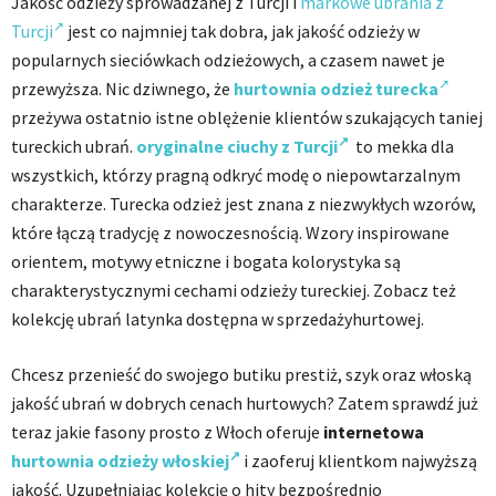
Jakość odzieży sprowadzanej z Turcji i
markowe ubrania z
Turcji
jest co najmniej tak dobra, jak jakość odzieży w
popularnych sieciówkach odzieżowych, a czasem nawet je
przewyższa. Nic dziwnego, że
hurtownia odzież turecka
przeżywa ostatnio istne oblężenie klientów szukających taniej
tureckich ubrań.
oryginalne ciuchy z Turcji
to mekka dla
wszystkich, którzy pragną odkryć modę o niepowtarzalnym
charakterze. Turecka odzież jest znana z niezwykłych wzorów,
które łączą tradycję z nowoczesnością. Wzory inspirowane
orientem, motywy etniczne i bogata kolorystyka są
charakterystycznymi cechami odzieży tureckiej. Zobacz też
kolekcję ubrań latynka dostępna w sprzedażyhurtowej.
Chcesz przenieść do swojego butiku prestiż, szyk oraz włoską
jakość ubrań w dobrych cenach hurtowych? Zatem sprawdź już
teraz jakie fasony prosto z Włoch oferuje
internetowa
hurtownia odzieży włoskiej
i zaoferuj klientkom najwyższą
jakość. Uzupełniając kolekcję o hity bezpośrednio