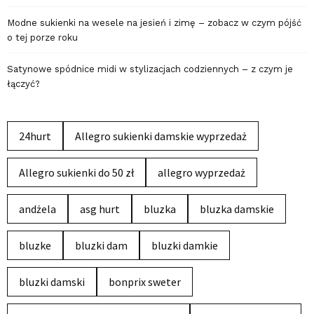
Modne sukienki na wesele na jesień i zimę – zobacz w czym pójść
o tej porze roku
Satynowe spódnice midi w stylizacjach codziennych – z czym je
łączyć?
24hurt
Allegro sukienki damskie wyprzedaż
Allegro sukienki do 50 zł
allegro wyprzedaż
andżela
asg hurt
bluzka
bluzka damskie
bluzke
bluzki dam
bluzki damkie
bluzki damski
bonprix sweter