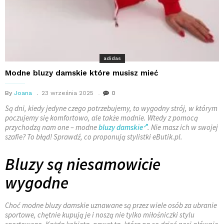
adidas
Modne bluzy damskie które musisz mieć
By
Joana
23 września 2025
0
Są dni, kiedy jedyne czego potrzebujemy, to wygodny strój, w którym
poczujemy się komfortowo, ale także modnie. Wtedy z pomocą
przychodzą nam one – modne
bluzy damskie
. Nie masz ich w swojej
szafie? To błąd! Sprawdź, co proponują stylistki eButik.pl.
Bluzy są niesamowicie
wygodne
Choć modne bluzy damskie uznawane są przez wiele osób za ubranie
sportowe, chętnie kupują je i noszą nie tylko miłośniczki stylu