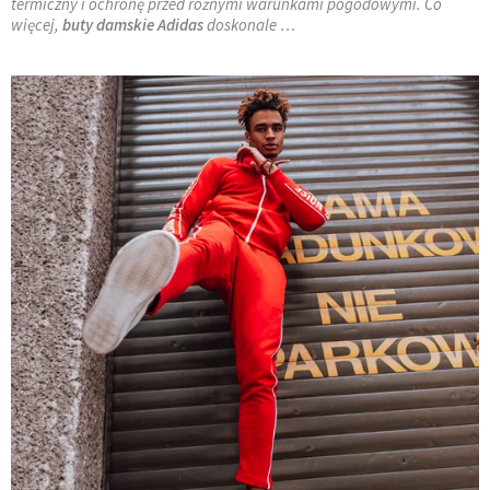
termiczny i ochronę przed różnymi warunkami pogodowymi. Co
więcej,
buty damskie Adidas
doskonale …