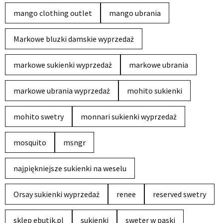
mango clothing outlet
mango ubrania
Markowe bluzki damskie wyprzedaż
markowe sukienki wyprzedaż
markowe ubrania
markowe ubrania wyprzedaż
mohito sukienki
mohito swetry
monnari sukienki wyprzedaż
mosquito
msngr
najpiękniejsze sukienki na weselu
Orsay sukienki wyprzedaż
renee
reserved swetry
sklep ebutik.pl
sukienki
sweter w paski