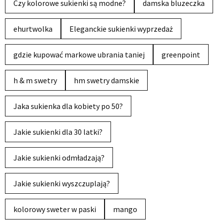
Czy kolorowe sukienki są modne?
damska bluzeczka
ehurtwolka
Eleganckie sukienki wyprzedaż
gdzie kupować markowe ubrania taniej
greenpoint
h & m swetry
hm swetry damskie
Jaka sukienka dla kobiety po 50?
Jakie sukienki dla 30 latki?
Jakie sukienki odmładzają?
Jakie sukienki wyszczuplają?
kolorowy sweter w paski
mango