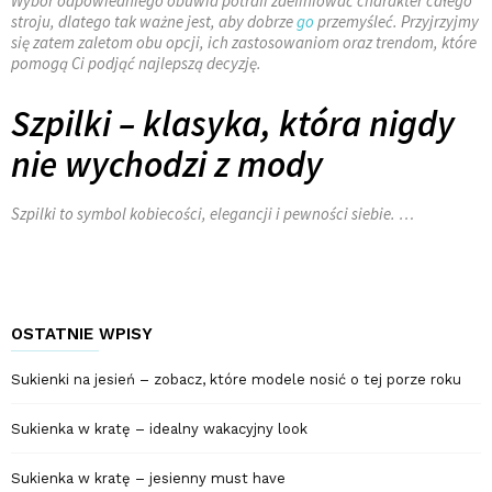
Wybór odpowiedniego obuwia potrafi zdefiniować charakter całego
stroju, dlatego tak ważne jest, aby dobrze
go
przemyśleć. Przyjrzyjmy
się zatem zaletom obu opcji, ich zastosowaniom oraz trendom, które
pomogą Ci podjąć najlepszą decyzję.
Szpilki – klasyka, która nigdy
nie wychodzi z mody
Szpilki to symbol kobiecości, elegancji i pewności siebie. …
OSTATNIE WPISY
Sukienki na jesień – zobacz, które modele nosić o tej porze roku
Sukienka w kratę – idealny wakacyjny look
Sukienka w kratę – jesienny must have