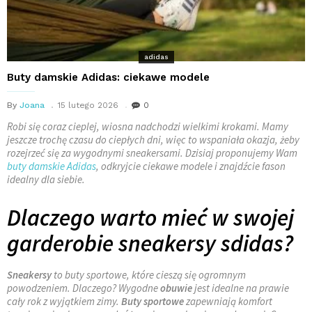
adidas
Buty damskie Adidas: ciekawe modele
By
Joana
15 lutego 2026
0
Robi się coraz cieplej, wiosna nadchodzi wielkimi krokami. Mamy
jeszcze trochę czasu do ciepłych dni, więc to wspaniała okazja, żeby
rozejrzeć się za wygodnymi sneakersami. Dzisiaj proponujemy Wam
buty damskie
Adidas
, odkryjcie ciekawe modele i znajdźcie fason
idealny dla siebie.
Dlaczego warto mieć w swojej
garderobie sneakersy sdidas?
Sneakersy
to buty sportowe, które cieszą się ogromnym
powodzeniem. Dlaczego? Wygodne
obuwie
jest idealne na prawie
cały rok z wyjątkiem zimy.
Buty sportowe
zapewniają komfort