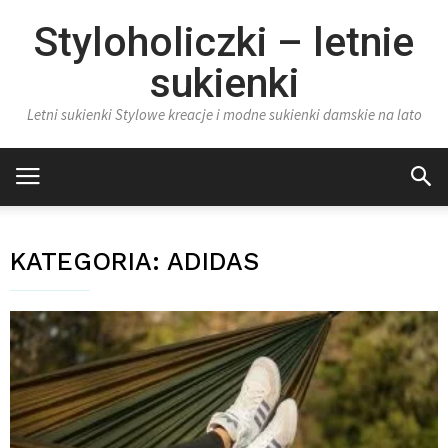
Styloholiczki – letnie
sukienki
Letni sukienki Stylowe kreacje i modne sukienki damskie na lato
KATEGORIA:
ADIDAS