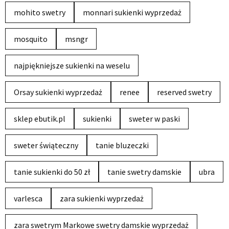
mohito swetry
monnari sukienki wyprzedaż
mosquito
msngr
najpiękniejsze sukienki na weselu
Orsay sukienki wyprzedaż
renee
reserved swetry
sklep ebutik.pl
sukienki
sweter w paski
sweter świąteczny
tanie bluzeczki
tanie sukienki do 50 zł
tanie swetry damskie
ubra
varlesca
zara sukienki wyprzedaż
zara swetrym Markowe swetry damskie wyprzedaż