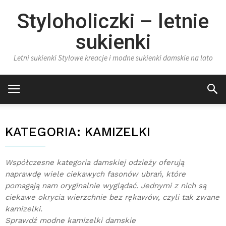
Styloholiczki – letnie
sukienki
Letni sukienki Stylowe kreacje i modne sukienki damskie na lato
KATEGORIA:
KAMIZELKI
Współczesne kategoria damskiej odzieży oferują
naprawdę wiele ciekawych fasonów ubrań, które
pomagają nam oryginalnie wyglądać. Jednymi z nich są
ciekawe okrycia wierzchnie bez rękawów, czyli tak zwane
kamizelki.
Sprawdź modne kamizelki damskie