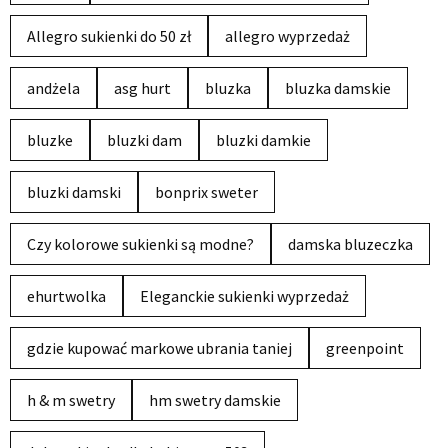
Allegro sukienki do 50 zł
allegro wyprzedaż
andżela
asg hurt
bluzka
bluzka damskie
bluzke
bluzki dam
bluzki damkie
bluzki damski
bonprix sweter
Czy kolorowe sukienki są modne?
damska bluzeczka
ehurtwolka
Eleganckie sukienki wyprzedaż
gdzie kupować markowe ubrania taniej
greenpoint
h & m swetry
hm swetry damskie