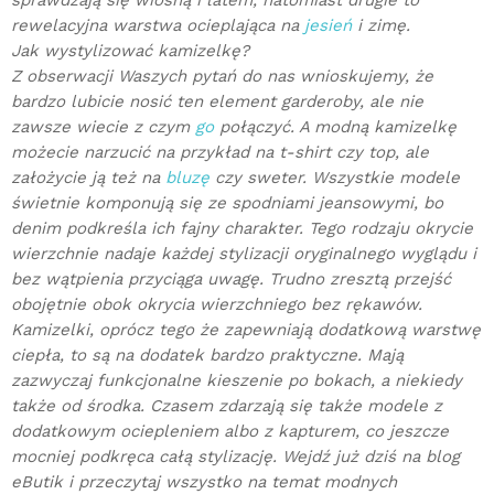
sprawdzają się wiosną i latem, natomiast drugie to
rewelacyjna warstwa ocieplająca na
jesień
i zimę.
Jak wystylizować kamizelkę?
Z obserwacji Waszych pytań do nas wnioskujemy, że
bardzo lubicie nosić ten element garderoby, ale nie
zawsze wiecie z czym
go
połączyć. A modną kamizelkę
możecie narzucić na przykład na t-shirt czy top, ale
założycie ją też na
bluzę
czy sweter. Wszystkie modele
świetnie komponują się ze spodniami jeansowymi, bo
denim podkreśla ich fajny charakter. Tego rodzaju okrycie
wierzchnie nadaje każdej stylizacji oryginalnego wyglądu i
bez wątpienia przyciąga uwagę. Trudno zresztą przejść
obojętnie obok okrycia wierzchniego bez rękawów.
Kamizelki, oprócz tego że zapewniają dodatkową warstwę
ciepła, to są na dodatek bardzo praktyczne. Mają
zazwyczaj funkcjonalne kieszenie po bokach, a niekiedy
także od środka. Czasem zdarzają się także modele z
dodatkowym ociepleniem albo z kapturem, co jeszcze
mocniej podkręca całą stylizację. Wejdź już dziś na blog
eButik i przeczytaj wszystko na temat modnych