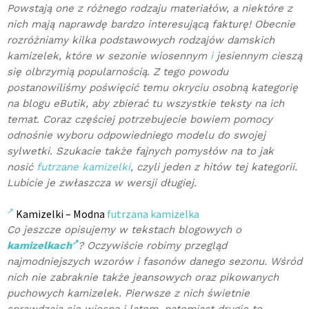
Powstają one z różnego rodzaju materiałów, a niektóre z
nich mają naprawdę bardzo interesującą fakturę! Obecnie
rozróżniamy kilka podstawowych rodzajów damskich
kamizelek, które w sezonie wiosennym
i
jesiennym cieszą
się olbrzymią popularnością. Z tego powodu
postanowiliśmy poświęcić temu okryciu osobną kategorię
na blogu eButik, aby zbierać tu wszystkie teksty na ich
temat. Coraz częściej potrzebujecie bowiem pomocy
odnośnie wyboru odpowiedniego modelu do swojej
sylwetki. Szukacie także fajnych pomysłów na to jak
nosić
futrzane kamizelki
, czyli jeden z hitów tej kategorii.
Lubicie je zwłaszcza w wersji długiej.
Kamizelki – Modna
futrzana kamizelka
Co jeszcze opisujemy w tekstach blogowych o
kamizelkach
? Oczywiście robimy przegląd
najmodniejszych wzorów i fasonów danego sezonu. Wśród
nich nie zabraknie także jeansowych oraz pikowanych
puchowych kamizelek. Pierwsze z nich świetnie