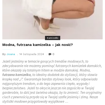
Kamizelki
Modna, futrzana kamizelka – jak nosić?
By
Joana
14 listopada 2024
0
Jeżeli jesteśmy w temacie gorących trendów modowych, to
zdecydowanie nie możemy pominąć futrzanych kamizelek damskich,
które okazały się totalnym hitem w modzie damskiej. Modna,
futrzana kamizelka,
to idealny dodatek do stylizacji, który stawia
kropkę nad „i”. Gwarantuje bardzo stylowy look, który odpowiada
najgorętszym trendom, a do tego zapewnia ciepło, wygodę i
bezpieczeństwo. Jeżeli to okrycie jeszcze nie zagościło w Twojej
garderobie, to dziś jest świetna okazja, by to zmienić. Ten oryginalny
ciuch z pewnością przyda się w Twojej szafie jesienią i zimą. Nasze
stylistki modowe przygotowały wyjątkowe …