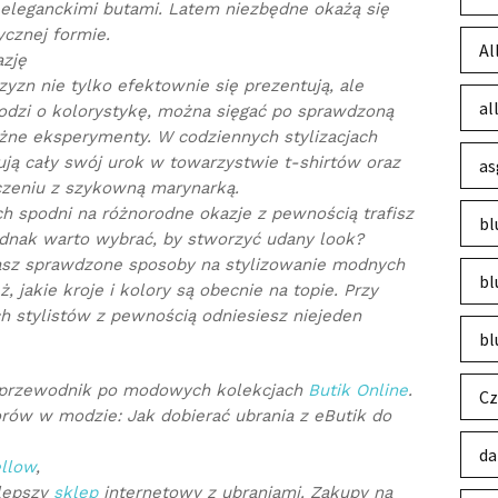
 eleganckimi butami. Latem niezbędne okażą się
ycznej formie.
Al
zję
zn nie tylko efektownie się prezentują, ale
al
hodzi o kolorystykę, można sięgać po sprawdzoną
żne eksperymenty. W codziennych stylizacjach
ją cały swój urok w towarzystwie t-shirtów oraz
as
czeniu z szykowną marynarką.
 spodni na różnorodne okazje z pewnością trafisz
bl
ednak warto wybrać, by stworzyć udany look?
nasz sprawdzone sposoby na stylizowanie modnych
bl
 jakie kroje i kolory są obecnie na topie. Przy
 stylistów z pewnością odniesiesz niejeden
bl
 przewodnik po modowych kolekcjach
Butik Online
.
Cz
orów w modzie: Jak dobierać ubrania z eButik do
da
ellow
,
lepszy
sklep
internetowy z ubraniami. Zakupy na