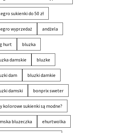
legro sukienki do 50 zł
legro wyprzedaż
andżela
g hurt
bluzka
uzka damskie
bluzke
uzki dam
bluzki damkie
uzki damski
bonprix sweter
y kolorowe sukienki są modne?
mska bluzeczka
ehurtwolka