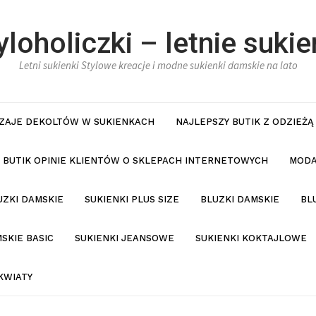
yloholiczki – letnie sukie
Letni sukienki Stylowe kreacje i modne sukienki damskie na lato
ZAJE DEKOLTÓW W SUKIENKACH
NAJLEPSZY BUTIK Z ODZIEŻĄ
BUTIK OPINIE KLIENTÓW O SKLEPACH INTERNETOWYCH
MODA
UZKI DAMSKIE
SUKIENKI PLUS SIZE
BLUZKI DAMSKIE
BL
SKIE BASIC
SUKIENKI JEANSOWE
SUKIENKI KOKTAJLOWE
KWIATY