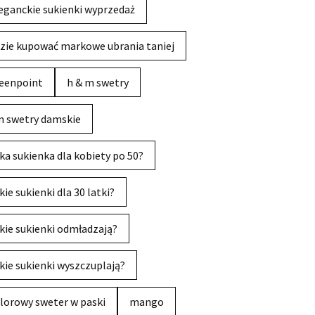
eganckie sukienki wyprzedaż
zie kupować markowe ubrania taniej
eenpoint
h & m swetry
 swetry damskie
ka sukienka dla kobiety po 50?
kie sukienki dla 30 latki?
kie sukienki odmładzają?
kie sukienki wyszczuplają?
lorowy sweter w paski
mango