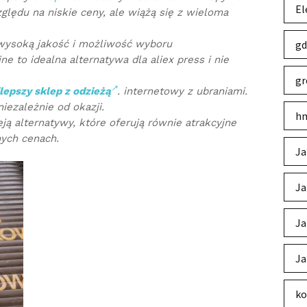
El
lędu na niskie ceny, ale wiążą się z wieloma
 wysoką jakość i możliwość wyboru
gd
ine to idealna alternatywa dla aliex press i nie
gr
lepszy sklep z odzieżą
. internetowy z ubraniami.
iezależnie od okazji.
hm
ją alternatywy, które oferują równie atrakcyjne
nych cenach.
Ja
Ja
Ja
Ja
ko