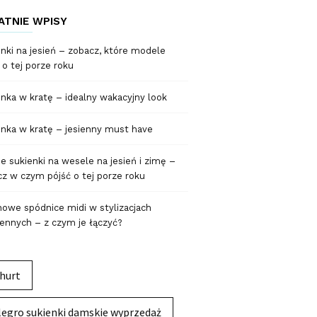
ATNIE WPISY
nki na jesień – zobacz, które modele
 o tej porze roku
nka w kratę – idealny wakacyjny look
nka w kratę – jesienny must have
 sukienki na wesele na jesień i zimę –
z w czym pójść o tej porze roku
owe spódnice midi w stylizacjach
ennych – z czym je łączyć?
hurt
legro sukienki damskie wyprzedaż