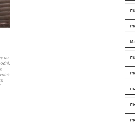
ma
ma
Ma
ma
ię do
podni.
ne
ma
ównież
ch
i
ma
mo
mo