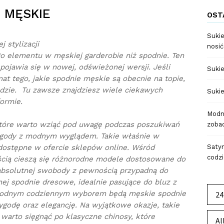
 MĘSKIE
OST
Sukie
 stylizacji
nosić
o elementu w męskiej garderobie niż spodnie. Ten
jawia się w nowej, odświeżonej wersji. Jeśli
Sukie
at tego, jakie spodnie męskie są obecnie na topie,
dzie. Tu zawsze znajdziesz wiele ciekawych
Sukie
ormie.
Modne
tóre warto wziąć pod uwagę podczas poszukiwań
zobac
wygody z modnym wyglądem. Takie właśnie w
dostępne w ofercie sklepów online. Wśród
Satyn
codzi
cią cieszą się różnorodne modele dostosowane do
absolutnej swobody z pewnością przypadną do
ej spodnie dresowe, idealnie pasujące do bluz z
Modnym codziennym wyborem będą męskie spodnie
24
ygodę oraz elegancję. Na wyjątkowe okazje, takie
 warto sięgnąć po klasyczne chinosy, które
Al