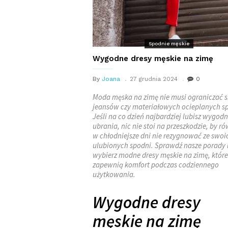
Spodnie męskie
Wygodne dresy męskie na zimę
By
Joana
27 grudnia 2024
0
Moda męska na zimę nie musi ograniczać s
jeansów czy materiałowych ocieplanych s
Jeśli na co dzień najbardziej lubisz wygod
ubrania, nic nie stoi na przeszkodzie, by r
w chłodniejsze dni nie rezygnować ze swoi
ulubionych spodni. Sprawdź nasze porady 
wybierz modne dresy męskie na zimę, które
zapewnią komfort podczas codziennego
użytkowania.
Wygodne dresy
męskie na zimę