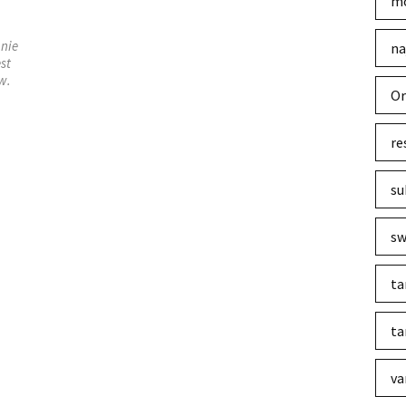
mo
 nie
na
est
w.
Or
re
su
sw
ta
ta
va