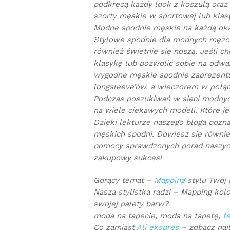
podkręcą każdy look z koszulą oraz
szorty męskie w sportowej lub klas
Modne spodnie męskie na każdą oka
Stylowe spodnie dla modnych mężczy
również świetnie się noszą. Jeśli c
klasykę lub pozwolić sobie na odwa
wygodne męskie spodnie zaprezentu
longsleeve’ów, a wieczorem w połą
Podczas poszukiwań w sieci modnych
na wiele ciekawych modeli. Które j
Dzięki lekturze naszego bloga poz
męskich spodni. Dowiesz się również,
pomocy sprawdzonych porad naszych
zakupowy sukces!
Gorący temat –
Mapping
stylu Twój
Nasza stylistka radzi – Mapping kol
swojej palety barw?
moda na tapecie, moda na tapetę,
f
Co zamiast
Ali ekspres
– zobacz naj