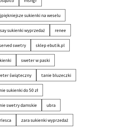
squito
msngr
jpiękniejsze sukienki na weselu
say sukienki wyprzedaż
renee
served swetry
sklep ebutik.pl
kienki
sweter w paski
eter świąteczny
tanie bluzeczki
nie sukienki do 50 zł
nie swetry damskie
ubra
rlesca
zara sukienki wyprzedaż