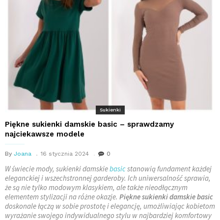
Sukienki
Piękne sukienki damskie basic – sprawdzamy
najciekawsze modele
By
Joana
16 stycznia 2024
0
W świecie mody, sukienki damskie
basic
stanowią fundament każdej
eleganckiej i wszechstronnej garderoby. Ich uniwersalność sprawia,
że są nie tylko modowym klasykiem, ale także nieodłącznym
elementem stylizacji na różne okazje.
Piękne sukienki damskie basic
doskonale łączą w sobie prostotę i elegancję, umożliwiając kobietom
wyrażanie swojego indywidualnego stylu w najbardziej komfortowy