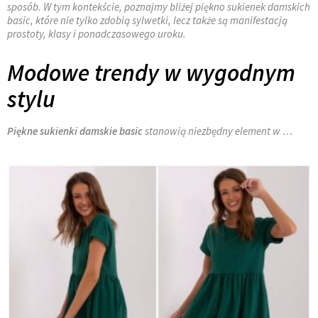
sposób. W tym kontekście, poznajmy bliżej piękno sukienek damskich
basic, które nie tylko zdobią sylwetki, lecz także są manifestacją
prostoty, klasy i ponadczasowego uroku.
Modowe trendy w wygodnym
stylu
Piękne sukienki damskie basic
stanowią niezbędny element w …