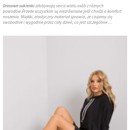
Dresowe sukienki
zdobywają serca wielu osób z różnych
powodów.Przede wszystkim są niezrównane jeśli chodzi o komfort
noszenia. Miękki, elastyczny materiał sprawia, że czujemy się
swobodnie i wygodnie przez cały dzień, co jest szczególnie
…