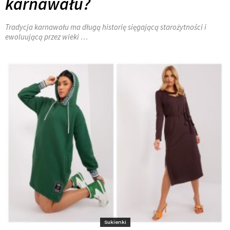
karnawału?
Tradycja karnawału ma długą historię sięgającą starożytności i
ewoluującą przez wieki …
Sukienki