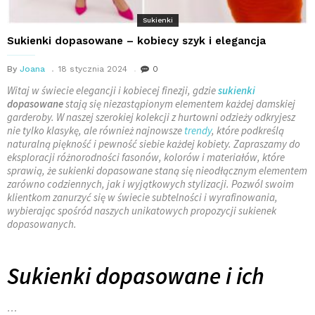
Sukienki
Sukienki dopasowane – kobiecy szyk i elegancja
By
Joana
18 stycznia 2024
0
Witaj w świecie elegancji i kobiecej finezji, gdzie
sukienki
dopasowane
stają się niezastąpionym elementem każdej damskiej
garderoby. W naszej szerokiej kolekcji z hurtowni odzieży odkryjesz
nie tylko klasykę, ale również najnowsze
trendy
, które podkreślą
naturalną piękność i pewność siebie każdej kobiety. Zapraszamy do
eksploracji różnorodności fasonów, kolorów i materiałów, które
sprawią, że sukienki dopasowane staną się nieodłącznym elementem
zarówno codziennych, jak i wyjątkowych stylizacji. Pozwól swoim
klientkom zanurzyć się w świecie subtelności i wyrafinowania,
wybierając spośród naszych unikatowych propozycji sukienek
dopasowanych.
Sukienki dopasowane i ich
…