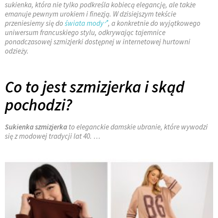
sukienka, która nie tylko podkreśla kobiecą elegancję, ale także
emanuje pewnym urokiem i finezją. W dzisiejszym tekście
przeniesiemy się do
świata mody
, a konkretnie do wyjątkowego
uniwersum francuskiego stylu, odkrywając tajemnice
ponadczasowej szmizjerki dostępnej w internetowej hurtowni
odzieży.
Co to jest szmizjerka i skąd
pochodzi?
Sukienka szmizjerka
to eleganckie damskie ubranie, które wywodzi
się z modowej tradycji lat 40. …