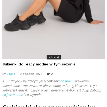
Sukienki
Sukienki do pracy modne w tym sezonie
By
Joana
9 stycznia 2024
0
A Ty? Na jaką się zdecydujesz? Sukienki
do pracy
: welurowe,
bawełniane, trapezowe, rozkloszowane, w kratę, klasyczne czy z
kołnierzykiem? A może po prostu dresowe? Wybór jest duży. Zobacz,
co jest modne
i co wypada.