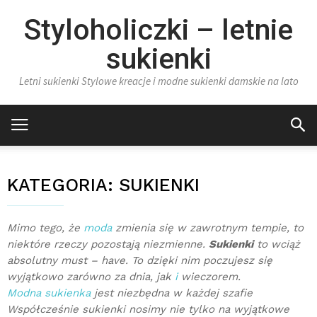
Styloholiczki – letnie
sukienki
Letni sukienki Stylowe kreacje i modne sukienki damskie na lato
KATEGORIA:
SUKIENKI
Mimo tego, że
moda
zmienia się w zawrotnym tempie, to
niektóre rzeczy pozostają niezmienne.
Sukienki
to wciąż
absolutny must – have. To dzięki nim poczujesz się
wyjątkowo zarówno za dnia, jak
i
wieczorem.
Modna sukienka
jest niezbędna w każdej szafie
Współcześnie sukienki nosimy nie tylko na wyjątkowe