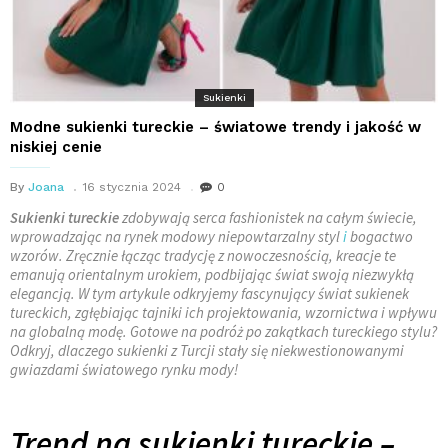
Sukienki
Modne sukienki tureckie – światowe trendy i jakość w
niskiej cenie
By
Joana
16 stycznia 2024
0
Sukienki tureckie
zdobywają serca fashionistek na całym świecie,
wprowadzając na rynek modowy niepowtarzalny styl
i
bogactwo
wzorów. Zręcznie łącząc tradycję z nowoczesnością, kreacje te
emanują orientalnym urokiem, podbijając świat swoją niezwykłą
elegancją. W tym artykule odkryjemy fascynujący świat sukienek
tureckich, zgłębiając tajniki ich projektowania, wzornictwa i wpływu
na globalną modę. Gotowe na podróż po zakątkach tureckiego stylu?
Odkryj, dlaczego sukienki z Turcji stały się niekwestionowanymi
gwiazdami światowego rynku mody!
Trend na sukienki tureckie –