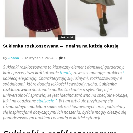
Sukienki
Sukienka rozkloszowana – idealna na każdą okazję
By
Joana
12 stycznia 2024
0
Sukienki rozkloszowane to klasyczny element damskiej garderoby,
który przewyższa krótkotrwałe
trendy
, zawsze emanując urokiem
i
kobiecą elegancją. Charakteryzują się luźnymi, rozkloszowanymi
spódnicami, które dodają lekkości i swobody ruchu.
Sukienka
rozkloszowana
doskonale podkreśla kobiecą sylwetkę, a jej
uniwersalność sprawia, że jest idealna zarówno na specjalne okazje,
jak i na codzienne
stylizacje
. W tym artykule przyjrzymy się
różnorodnym modelom sukienek rozkloszowanych oraz podzielimy
się inspiracjami dotyczącymi ich noszenia, byście mogły cieszyć się
ponadczasowym urokiem i wygodą w każdej sytuacji.