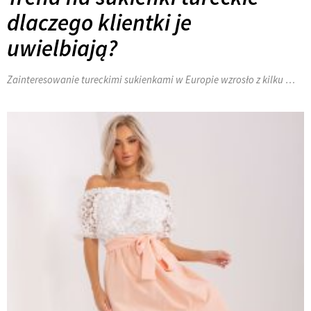
dlaczego klientki je
uwielbiają?
Zainteresowanie tureckimi sukienkami w Europie wzrosło z kilku …