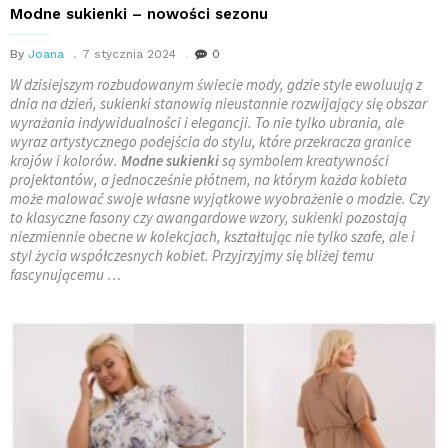
Modne sukienki – nowości sezonu
By
Joana
7 stycznia 2024
0
W dzisiejszym rozbudowanym świecie mody, gdzie style ewoluują z
dnia na dzień, sukienki stanowią nieustannie rozwijający się obszar
wyrażania indywidualności i elegancji. To nie tylko ubrania, ale
wyraz artystycznego podejścia do stylu, które przekracza granice
krojów i kolorów.
Modne sukienki
są symbolem kreatywności
projektantów, a jednocześnie płótnem, na którym każda kobieta
może malować swoje własne wyjątkowe wyobrażenie o modzie. Czy
to klasyczne fasony czy awangardowe wzory, sukienki pozostają
niezmiennie obecne w kolekcjach, kształtując nie tylko szafe, ale i
styl życia współczesnych kobiet. Przyjrzyjmy się bliżej temu
fascynującemu …