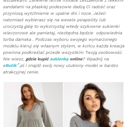
wstawkami. Zwiewne letnie modele zestawione z lekkimi
sandałami na płaskiej podeszwie dadzą Ci radość oraz
przyniosą wytchnienie w upalne dni i noce. Jeżeli
natomiast wybierasz się na wesele psiapsióły lub
uroczystą galę to wykorzystaj wtedy szykowne sukienki
wieczorowe ale pamietaj, niezbędna będzie odpowiednia
torba damska . Podczas wyboru swojego wymarzonego
modelu kieruj się własnym stylem, w końcu każda kreacja
powinna podkreślać przede wszystkim Twoją osobowość.
Nie wiesz,
gdzie kupić
sukienkę
online
? Wpadnij na
e
Butik
.pl i znajdź swój nowy ulubiony model w bardzo
atrakcyjnej cenie.