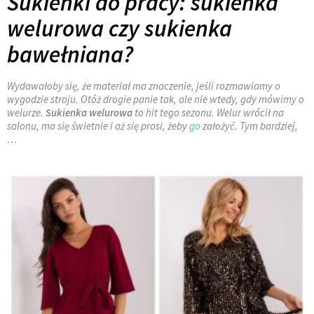
Sukienki do pracy: sukienka
welurowa czy sukienka
bawełniana?
Wydawałoby się, że materiał ma znaczenie, jeśli rozmawiamy o
wygodzie stroju. Otóż drogie panie tak, ale nie wtedy, gdy mówimy o
welurze.
Sukienka welurowa
to hit tego sezonu. Welur wrócił na
salonu, ma się świetnie i aż się prosi, żeby
go
założyć. Tym bardziej,
…