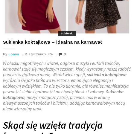
Sukienki
Sukienka koktajlowa – idealna na karnawał
By
Joana
8 stycznia 2024
0
W blasku migotliwych świateł, odgłosu muzyki i euforii tańców,
karnawał staje się magicznym czasem, kiedy wyrażamy naszą radość
poprzez wyjątkową modę. Wśród wielu opcji,
sukienka koktajlowa
wyróżnia się jako królowa wieczoru, emanująca elegancją i
kobiecym wdziękiem. To nie tylko ubranie, ale również manifestacja
pewności siebie i gotowości na chwilę blasku i zabawy.
Sukienka
koktajlowa
, niczym magiczny strój, przenosi nas w krainę
niewymuszonych tańców i blichtru, dodając karnawałowym nocą
niepowtarzalny urok.
Skąd się wzięła tradycja