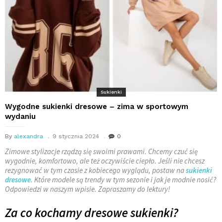
Sukienki
Wygodne sukienki dresowe – zima w sportowym
wydaniu
By
alexandra
9 stycznia 2024
0
Zimowe stylizacje rządzą się swoimi prawami. Chcemy czuć się
wygodnie, komfortowo, ale też oczywiście ciepło. Jeśli nie chcesz
rezygnować w tym czasie z kobiecego wyglądu, postaw na
sukienki
dresowe
. Które modele są trendy w tym sezonie i jak je modnie nosić?
Odpowiedzi w naszym wpisie. Zapraszamy do lektury!
Za co kochamy dresowe sukienki?