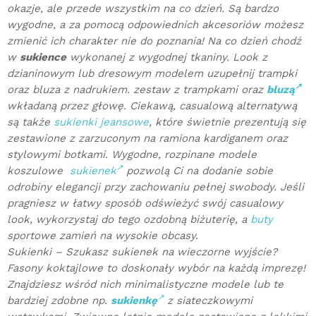
okazje, ale przede wszystkim na co dzień. Są bardzo
wygodne, a za pomocą odpowiednich akcesoriów możesz
zmienić ich charakter nie do poznania! Na co dzień chodź
w
sukience
wykonanej z wygodnej tkaniny. Look z
dzianinowym lub dresowym modelem uzupełnij trampki
oraz bluza z nadrukiem. zestaw z trampkami oraz
bluzą
wkładaną przez głowę. Ciekawą, casualową alternatywą
są także
sukienki jeansowe
, które świetnie prezentują się
zestawione z zarzuconym na ramiona kardiganem oraz
stylowymi botkami. Wygodne, rozpinane modele
koszulowe
sukienek
pozwolą Ci na dodanie sobie
odrobiny elegancji przy zachowaniu pełnej swobody. Jeśli
pragniesz w łatwy sposób odświeżyć swój casualowy
look, wykorzystaj do tego ozdobną biżuterię, a
buty
sportowe zamień na wysokie obcasy.
Sukienki – Szukasz sukienek na wieczorne wyjście?
Fasony koktajlowe to doskonały wybór na każdą imprezę!
Znajdziesz wśród nich minimalistyczne modele lub te
bardziej zdobne np.
sukienkę
z siateczkowymi