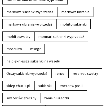
markowe sukienki wyprzedaż
markowe ubrania
markowe ubrania wyprzedaż
mohito sukienki
mohito swetry
monnari sukienki wyprzedaż
mosquito
msngr
najpiękniejsze sukienki na weselu
Orsay sukienki wyprzedaż
renee
reserved swetry
sklep ebutik.pl
sukienki
sweter w paski
sweter świąteczny
tanie bluzeczki