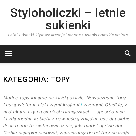
Styloholiczki – letnie
sukienki
Letni sukienki Stylowe kreacje i modne sukienki damskie na lato
KATEGORIA:
TOPY
Modne topy idealne na każdą okazję. Nowoczesne topy
kuszą wieloma ciekawymi krojami
i
wzorami. Gładkie, z
nadrukami czy na cienkich ramiączkach – spośród nich
każda modna kobieta z pewnością znajdzie coś dla siebie.
Jeśli mimo to zastanawiasz się, jaki model będzie dla
Ciebie najlepiej pasował, zapraszamy do lektury naszego