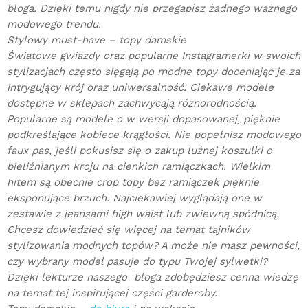
bloga. Dzięki temu nigdy nie przegapisz żadnego ważnego
modowego trendu.
Stylowy must-have – topy damskie
Światowe gwiazdy oraz popularne Instagramerki w swoich
stylizacjach często sięgają po modne topy doceniając je za
intrygujący krój oraz uniwersalność. Ciekawe modele
dostępne w sklepach zachwycają różnorodnością.
Popularne są modele o w wersji dopasowanej, pięknie
podkreślające kobiece krągłości. Nie popełnisz modowego
faux pas, jeśli pokusisz się o zakup luźnej koszulki o
bieliźnianym kroju na cienkich ramiączkach. Wielkim
hitem są obecnie crop topy bez ramiączek pięknie
eksponujące brzuch. Najciekawiej wyglądają one w
zestawie z jeansami high waist lub zwiewną spódnicą.
Chcesz dowiedzieć się więcej na temat tajników
stylizowania modnych topów? A może nie masz pewności,
czy wybrany model pasuje do typu Twojej sylwetki?
Dzięki lekturze naszego bloga zdobędziesz cenna wiedzę
na temat tej inspirującej części garderoby.