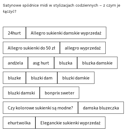
Satynowe spódnice midi w stylizacjach codziennych – z czym je
łączyć?
24hurt
Allegro sukienki damskie wyprzedaż
Allegro sukienki do 50 zł
allegro wyprzedaż
andżela
asg hurt
bluzka
bluzka damskie
bluzke
bluzki dam
bluzki damkie
bluzki damski
bonprix sweter
Czy kolorowe sukienki są modne?
damska bluzeczka
ehurtwolka
Eleganckie sukienki wyprzedaż