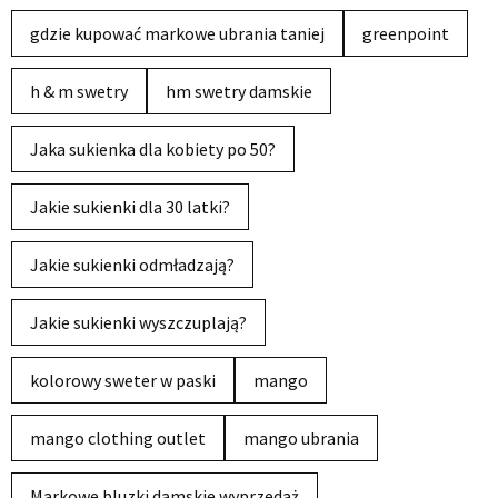
gdzie kupować markowe ubrania taniej
greenpoint
h & m swetry
hm swetry damskie
Jaka sukienka dla kobiety po 50?
Jakie sukienki dla 30 latki?
Jakie sukienki odmładzają?
Jakie sukienki wyszczuplają?
kolorowy sweter w paski
mango
mango clothing outlet
mango ubrania
Markowe bluzki damskie wyprzedaż