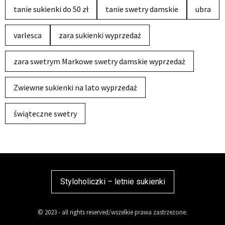
tanie sukienki do 50 zł
tanie swetry damskie
ubra
varlesca
zara sukienki wyprzedaż
zara swetrym Markowe swetry damskie wyprzedaż
Zwiewne sukienki na lato wyprzedaż
świąteczne swetry
Styloholiczki – letnie sukienki
© 2023 - all rights reserved/wszelkie prawa zastrzeżone.