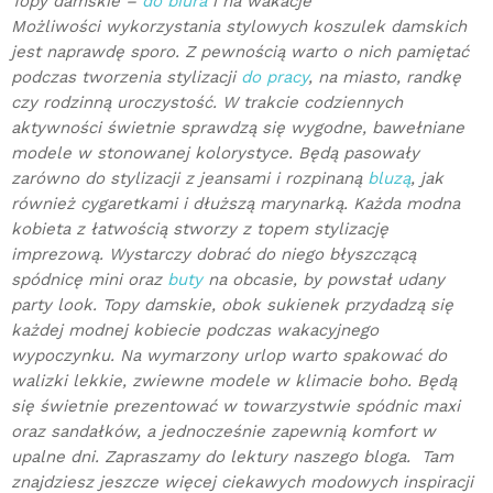
Topy damskie –
do biura
i na wakacje
Możliwości wykorzystania stylowych koszulek damskich
jest naprawdę sporo. Z pewnością warto o nich pamiętać
podczas tworzenia stylizacji
do pracy
, na miasto, randkę
czy rodzinną uroczystość. W trakcie codziennych
aktywności świetnie sprawdzą się wygodne, bawełniane
modele w stonowanej kolorystyce. Będą pasowały
zarówno do stylizacji z jeansami i rozpinaną
bluzą
, jak
również cygaretkami i dłuższą marynarką. Każda modna
kobieta z łatwością stworzy z topem stylizację
imprezową. Wystarczy dobrać do niego błyszczącą
spódnicę mini oraz
buty
na obcasie, by powstał udany
party look. Topy damskie, obok sukienek przydadzą się
każdej modnej kobiecie podczas wakacyjnego
wypoczynku. Na wymarzony urlop warto spakować do
walizki lekkie, zwiewne modele w klimacie boho. Będą
się świetnie prezentować w towarzystwie spódnic maxi
oraz sandałków, a jednocześnie zapewnią komfort w
upalne dni. Zapraszamy do lektury naszego bloga. Tam
znajdziesz jeszcze więcej ciekawych modowych inspiracji