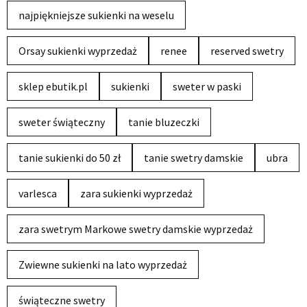
najpiękniejsze sukienki na weselu
Orsay sukienki wyprzedaż
renee
reserved swetry
sklep ebutik.pl
sukienki
sweter w paski
sweter świąteczny
tanie bluzeczki
tanie sukienki do 50 zł
tanie swetry damskie
ubra
varlesca
zara sukienki wyprzedaż
zara swetrym Markowe swetry damskie wyprzedaż
Zwiewne sukienki na lato wyprzedaż
świąteczne swetry