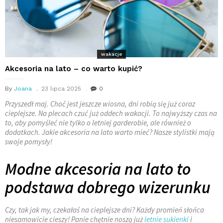
wakacje
Akcesoria na lato – co warto kupić?
By
Joana
23 lipca 2025
0
Przyszedł maj. Choć jest jeszcze wiosna, dni robią się już coraz
cieplejsze. Na plecach czuć już oddech wakacji. To najwyższy czas na
to, aby pomyśleć nie tylko o letniej garderobie, ale również o
dodatkach. Jakie akcesoria na lato warto mieć? Nasze stylistki mają
swoje pomysły!
Modne akcesoria na lato to
podstawa dobrego wizerunku
Czy, tak jak my, czekałaś na cieplejsze dni? Każdy promień słońca
niesamowicie cieszy! Panie chętnie noszą już
letnie sukienki
i