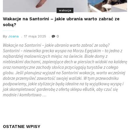
wakacje
Wakacje na Santorini – jakie ubrania warto zabrać ze
sobą?
By
Joana
17 maja 2025
0
Wakacje na Santorini – jakie ubrania warto zabrać ze sobą?
Santorini – niewielka grecka wyspa na Morzu Egejskim – to jedno z
najbardziej malowniczych miejsc na świecie. Białe domy z
niebieskimi dachami, zapierające dech w piersiach widoki na kalderę
oraz romantyczne zachody słońca przyciągają turystów z całego
globu. Jeśli planujesz wyjazd na Santorini wakacje, warto wcześniej
dobrze przemyśleć zawartość swojej walizki. W tym przewodniku
podpowiemy, jakie stylizacje będą idealne na tę wyjątkową wyspę i
jak skompletować garderobę z ofertą sklepu eButik, aby czuć się
modnie i komfortowo …
OSTATNIE WPISY