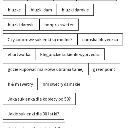
bluzke
bluzki dam
bluzki damkie
bluzki damski
bonprix sweter
Czy kolorowe sukienki są modne?
damska bluzeczka
ehurtwolka
Eleganckie sukienki wyprzedaż
gdzie kupować markowe ubrania taniej
greenpoint
h & m swetry
hm swetry damskie
Jaka sukienka dla kobiety po 50?
Jakie sukienki dla 30 latki?