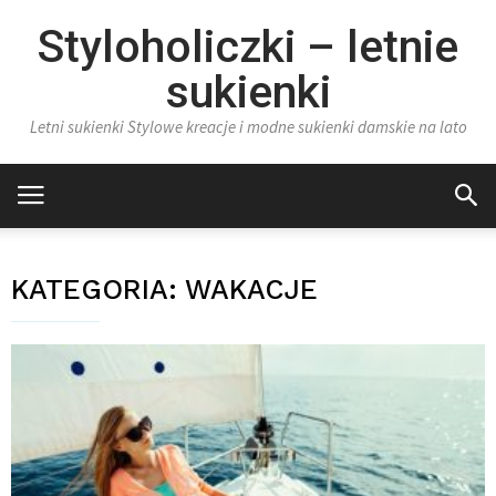
Styloholiczki – letnie
sukienki
Letni sukienki Stylowe kreacje i modne sukienki damskie na lato
KATEGORIA:
WAKACJE