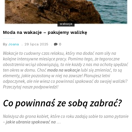
wakacje
Moda na wakacje – pakujemy walizkę
By
Joana
29 lipca 2025
0
Wakacje to cudowny czas relaksu, który ma dodać nam siły na
kolejne intensywne miesiące pracy. Pomimo tego, że tegoroczne
obostrzenia wciąż obowiązują, to nie każdy z nas ma ochotę spędzać
ten okres w domu. Choć
moda na wakacje
lubi się zmieniać, to są
elementy, jakie pozostaną w niej na zawsze! Planujesz letni
odpoczynek, ale nie wiesz co powinnaś spakować do swojej walizki?
Przeczytaj nasze podpowiedzi!
Co powinnaś ze sobą zabrać?
Należysz do grona kobiet, które co roku zadają
sobie to samo pytanie
–
jakie ubrania spakować na
…