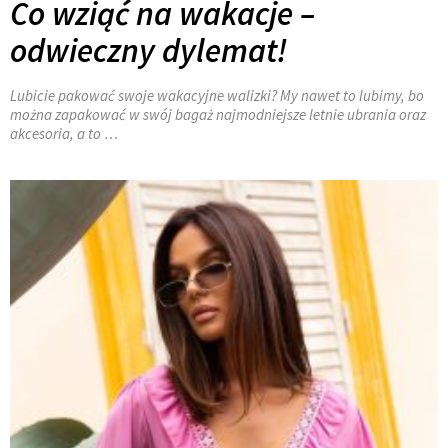
Co wziąć na wakacje –
odwieczny dylemat!
Lubicie pakować swoje wakacyjne walizki? My nawet to lubimy, bo
można zapakować w swój bagaż najmodniejsze letnie ubrania oraz
akcesoria, a to …