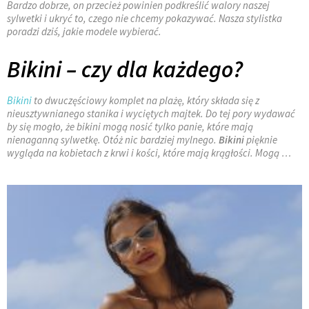
Bardzo dobrze, on przecież powinien podkreślić walory naszej
sylwetki i ukryć to, czego nie chcemy pokazywać. Nasza stylistka
poradzi dziś, jakie modele wybierać.
Bikini – czy dla każdego?
Bikini
to dwuczęściowy komplet na plażę, który składa się z
nieusztywnianego stanika i wyciętych majtek. Do tej pory wydawać
by się mogło, że bikini mogą nosić tylko panie, które mają
nienaganną sylwetkę. Otóż nic bardziej mylnego.
Bikini
pięknie
wygląda na kobietach z krwi i kości, które mają krągłości. Mogą …