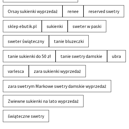
Orsay sukienki wyprzedaż
renee
reserved swetry
sklep ebutik.pl
sukienki
sweter w paski
sweter świąteczny
tanie bluzeczki
tanie sukienki do 50 zł
tanie swetry damskie
ubra
varlesca
zara sukienki wyprzedaż
zara swetrym Markowe swetry damskie wyprzedaż
Zwiewne sukienki na lato wyprzedaż
świąteczne swetry