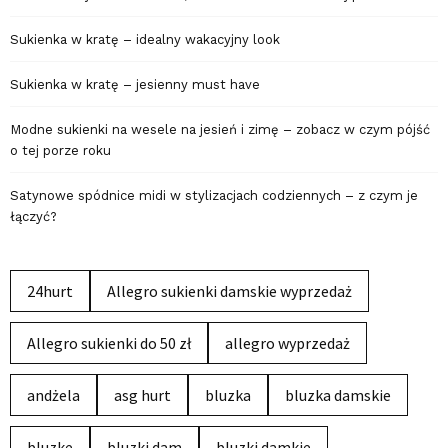
Sukienka w kratę – idealny wakacyjny look
Sukienka w kratę – jesienny must have
Modne sukienki na wesele na jesień i zimę – zobacz w czym pójść
o tej porze roku
Satynowe spódnice midi w stylizacjach codziennych – z czym je
łączyć?
24hurt
Allegro sukienki damskie wyprzedaż
Allegro sukienki do 50 zł
allegro wyprzedaż
andżela
asg hurt
bluzka
bluzka damskie
bluzke
bluzki dam
bluzki damkie