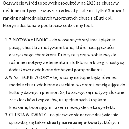
Oczywiście wśród topowych produktów na 2023 są chusty w
roślinne motywy – zwłaszcza w kwiaty – ale nie tylko! Sprawdź
ranking najmodniejszych wzorzystych chust z eButik.pl,
którymi doskonale podkręcisz codzienny look:
Z MOTYWAMI BOHO – do wiosennych stylizacji pięknie
pasują chustki z motywami boho, które nadają całości
eterycznego charakteru. Printy te łączą w sobie zwykle
roślinne motywy z elementami folkloru, a brzegi chusty są
dodatkowo ozdobione drobnymi pomponikami.
W AZTECKIE WZORY – tej wiosny na topie będą również
modele chust zdobione azteckimi wzorami, nawiązujące do
kultury dawnych plemion. Są to zazwyczaj motywy złożone
ze szlaczków i zygzaków, uzupełnionych kropkami i
kreskami, tworzącymi razem niezwykle ciekawy efekt.
CHUSTA W KWIATY – na pierwsze słoneczne dni świetnie
sprawdzą się także
chusty na wiosnę w kwiaty
, których