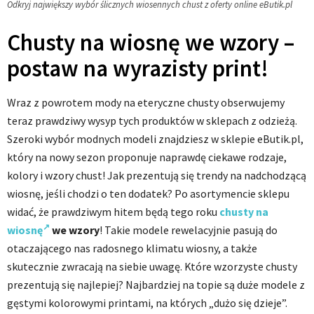
Odkryj największy wybór ślicznych wiosennych chust z oferty online eButik.pl
Chusty na wiosnę we wzory –
postaw na wyrazisty print!
Wraz z powrotem mody na eteryczne chusty obserwujemy
teraz prawdziwy wysyp tych produktów w sklepach z odzieżą.
Szeroki wybór modnych modeli znajdziesz w sklepie eButik.pl,
który na nowy sezon proponuje naprawdę ciekawe rodzaje,
kolory i wzory chust! Jak prezentują się trendy na nadchodzącą
wiosnę, jeśli chodzi o ten dodatek? Po asortymencie sklepu
widać, że prawdziwym hitem będą tego roku
chusty na
wiosnę
we wzory
! Takie modele rewelacyjnie pasują do
otaczającego nas radosnego klimatu wiosny, a także
skutecznie zwracają na siebie uwagę. Które wzorzyste chusty
prezentują się najlepiej? Najbardziej na topie są duże modele z
gęstymi kolorowymi printami, na których „dużo się dzieje”.