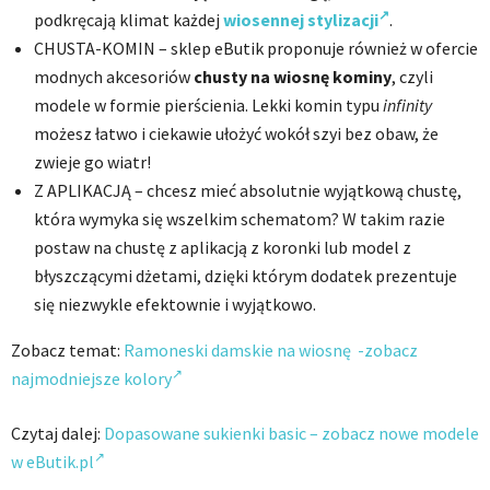
podkręcają klimat każdej
wiosennej stylizacji
.
CHUSTA-KOMIN – sklep eButik proponuje również w ofercie
modnych akcesoriów
chusty na wiosnę kominy
, czyli
modele w formie pierścienia. Lekki komin typu
infinity
możesz łatwo i ciekawie ułożyć wokół szyi bez obaw, że
zwieje go wiatr!
Z APLIKACJĄ – chcesz mieć absolutnie wyjątkową chustę,
która wymyka się wszelkim schematom? W takim razie
postaw na chustę z aplikacją z koronki lub model z
błyszczącymi dżetami, dzięki którym dodatek prezentuje
się niezwykle efektownie i wyjątkowo.
Zobacz temat:
Ramoneski damskie na wiosnę -zobacz
najmodniejsze kolory
Czytaj dalej:
Dopasowane sukienki basic – zobacz nowe modele
w eButik.pl