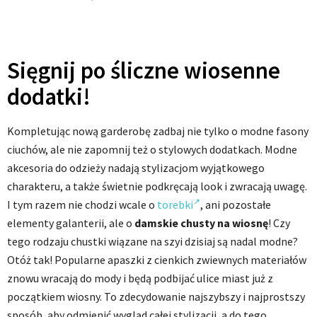
Sięgnij po śliczne wiosenne
dodatki!
Kompletując nową garderobę zadbaj nie tylko o modne fasony
ciuchów, ale nie zapomnij też o stylowych dodatkach. Modne
akcesoria do odzieży nadają stylizacjom wyjątkowego
charakteru, a także świetnie podkręcają look i zwracają uwagę.
I tym razem nie chodzi wcale o
torebki
, ani pozostałe
elementy galanterii, ale o
damskie chusty na wiosnę
! Czy
tego rodzaju chustki wiązane na szyi dzisiaj są nadal modne?
Otóż tak! Popularne apaszki z cienkich zwiewnych materiałów
znowu wracają do mody i będą podbijać ulice miast już z
początkiem wiosny. To zdecydowanie najszybszy i najprostszy
sposób, aby odmienić wygląd całej stylizacji, a do tego