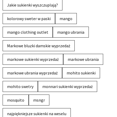
Jakie sukienki wyszczuplają?
kolorowy sweter w paski
mango
mango clothing outlet
mango ubrania
Markowe bluzki damskie wyprzedaż
markowe sukienki wyprzedaż
markowe ubrania
markowe ubrania wyprzedaż
mohito sukienki
mohito swetry
monnari sukienki wyprzedaż
mosquito
msngr
najpiękniejsze sukienki na weselu