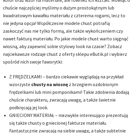
chuście najczęściej myślimy o dużym prostokątnym lub
kwadratowym kawałku materiału z czterema rogami, lecz to
nie jedyna opcja! Współczesne modele chust potrafią
zaskoczyć nas nie tylko formą, ale także wykończeniem czy
nawet fakturą materiału. Po jakie modele chust warto sięgnąć
wiosną, aby zapewnić sobie stylowy look na czasie? Zobacz
najciekawsze rodzaje chust z oferty sklepu eButik.pl i wybierz
spośród nich swoje faworytki:
Z FRĘDZELKAMI – bardzo ciekawie wyglądają na przykład
wzorzyste
chusty na wiosnę
z brzegiem ozdobionym
frędzelkami lub mini pomponikami! Takie zdobienia dodają
chuście charakteru, zwracają uwagę, a także świetnie
podkręcają jej look.
GNIECIONY MATERIAŁ – niezwykle interesująco prezentują
się także chusty o gniecionej fakturze materiału.
Fantastycznie zwracają na siebie uwagę, a także subtelnie