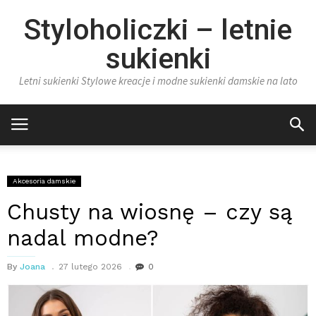
Styloholiczki – letnie
sukienki
Letni sukienki Stylowe kreacje i modne sukienki damskie na lato
Akcesoria damskie
Chusty na wiosnę – czy są
nadal modne?
By
Joana
27 lutego 2026
0