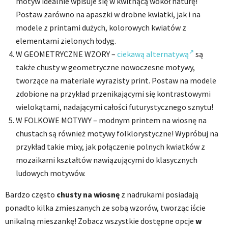
motyw idealnie wpisuje się w kwitnącą wokół naturę!
Postaw zarówno na apaszki w drobne kwiatki, jak i na
modele z printami dużych, kolorowych kwiatów z
elementami zielonych łodyg.
W GEOMETRYCZNE WZORY –
ciekawą alternatywą
są
także chusty w geometryczne nowoczesne motywy,
tworzące na materiale wyrazisty print. Postaw na modele
zdobione na przykład przenikającymi się kontrastowymi
wielokątami, nadającymi całości futurystycznego sznytu!
W FOLKOWE MOTYWY – modnym printem na wiosnę na
chustach są również motywy folklorystyczne! Wypróbuj na
przykład takie mixy, jak połączenie polnych kwiatków z
mozaikami kształtów nawiązującymi do klasycznych
ludowych motywów.
Bardzo często
chusty na wiosnę
z nadrukami posiadają
ponadto kilka zmieszanych ze sobą wzorów, tworząc iście
unikalną mieszankę! Zobacz wszystkie dostępne opcje
w