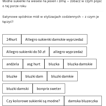
Modne sukienki na wesele na jesień i zimę – zobacz w czym pójść
o tej porze roku
Satynowe spódnice midi w stylizacjach codziennych – z czym je
łączyć?
24hurt
Allegro sukienki damskie wyprzedaż
Allegro sukienki do 50 zł
allegro wyprzedaż
andżela
asg hurt
bluzka
bluzka damskie
bluzke
bluzki dam
bluzki damkie
bluzki damski
bonprix sweter
Czy kolorowe sukienki są modne?
damska bluzeczka