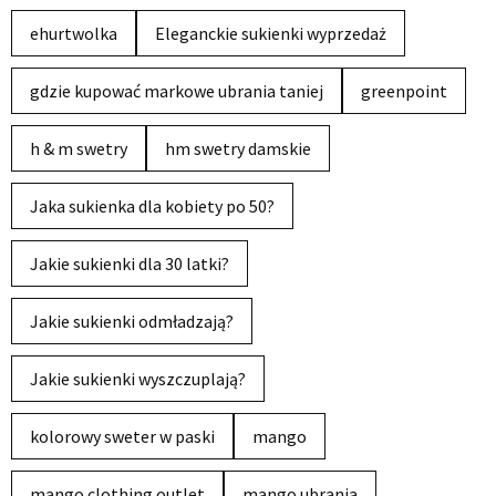
ehurtwolka
Eleganckie sukienki wyprzedaż
gdzie kupować markowe ubrania taniej
greenpoint
h & m swetry
hm swetry damskie
Jaka sukienka dla kobiety po 50?
Jakie sukienki dla 30 latki?
Jakie sukienki odmładzają?
Jakie sukienki wyszczuplają?
kolorowy sweter w paski
mango
mango clothing outlet
mango ubrania