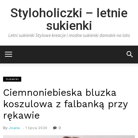
Styloholiczki – letnie
sukienki
Letni sukienki Stylowe kreacje i modne sukienki damskie na lato
Sukienki
Ciemnoniebieska bluzka
koszulowa z falbanką przy
rękawie
By
Joana
1 lipca 2024
0