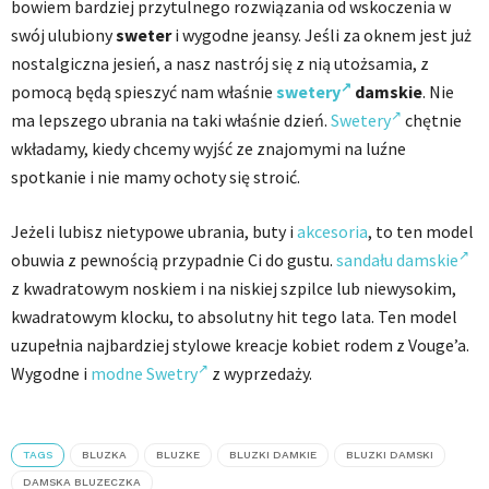
bowiem bardziej przytulnego rozwiązania od wskoczenia w
swój ulubiony
sweter
i wygodne jeansy. Jeśli za oknem jest już
nostalgiczna jesień, a nasz nastrój się z nią utożsamia, z
pomocą będą spieszyć nam właśnie
swetery
damskie
. Nie
ma lepszego ubrania na taki właśnie dzień.
Swetery
chętnie
wkładamy, kiedy chcemy wyjść ze znajomymi na luźne
spotkanie i nie mamy ochoty się stroić.
Jeżeli lubisz nietypowe ubrania, buty i
akcesoria
, to ten model
obuwia z pewnością przypadnie Ci do gustu.
sandału damskie
z kwadratowym noskiem i na niskiej szpilce lub niewysokim,
kwadratowym klocku, to absolutny hit tego lata. Ten model
uzupełnia najbardziej stylowe kreacje kobiet rodem z Vouge’a.
Wygodne i
modne Swetry
z wyprzedaży.
TAGS
BLUZKA
BLUZKE
BLUZKI DAMKIE
BLUZKI DAMSKI
DAMSKA BLUZECZKA