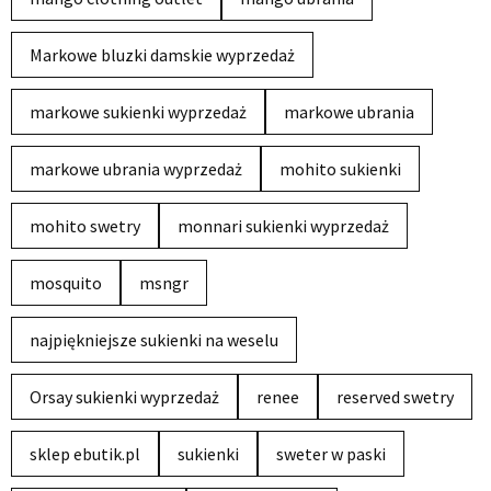
Markowe bluzki damskie wyprzedaż
markowe sukienki wyprzedaż
markowe ubrania
markowe ubrania wyprzedaż
mohito sukienki
mohito swetry
monnari sukienki wyprzedaż
mosquito
msngr
najpiękniejsze sukienki na weselu
Orsay sukienki wyprzedaż
renee
reserved swetry
sklep ebutik.pl
sukienki
sweter w paski