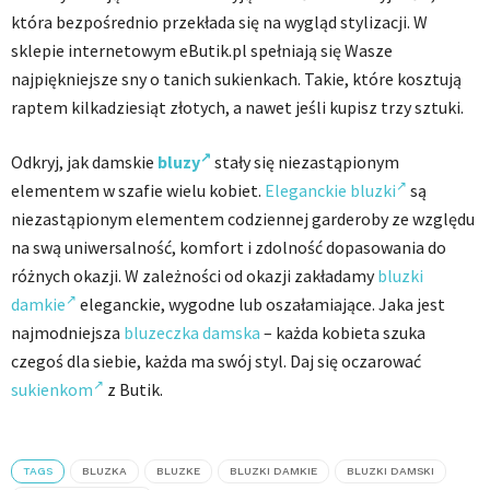
która bezpośrednio przekłada się na wygląd stylizacji. W
sklepie internetowym eButik.pl spełniają się Wasze
najpiękniejsze sny o tanich sukienkach. Takie, które kosztują
raptem kilkadziesiąt złotych, a nawet jeśli kupisz trzy sztuki.
Odkryj, jak damskie
bluzy
stały się niezastąpionym
elementem w szafie wielu kobiet.
Eleganckie bluzki
są
niezastąpionym elementem codziennej garderoby ze względu
na swą uniwersalność, komfort i zdolność dopasowania do
różnych okazji. W zależności od okazji zakładamy
bluzki
damkie
eleganckie, wygodne lub oszałamiające. Jaka jest
najmodniejsza
bluzeczka damska
– każda kobieta szuka
czegoś dla siebie, każda ma swój styl. Daj się oczarować
sukienkom
z Butik.
TAGS
BLUZKA
BLUZKE
BLUZKI DAMKIE
BLUZKI DAMSKI