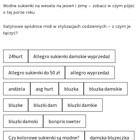
Modne sukienki na wesele na jesień i zimę – zobacz w czym pójść
o tej porze roku
Satynowe spódnice midi w stylizacjach codziennych – z czym je
łączyć?
24hurt
Allegro sukienki damskie wyprzedaż
Allegro sukienki do 50 zł
allegro wyprzedaż
andżela
asg hurt
bluzka
bluzka damskie
bluzke
bluzki dam
bluzki damkie
bluzki damski
bonprix sweter
Czy kolorowe sukienki są modne?
damska bluzeczka