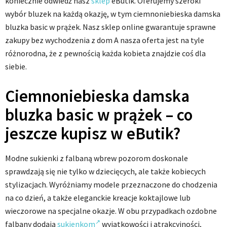
koniecznie odwiedź nasz
sklep
eButik. Oferujemy szeroki
wybór bluzek na każdą okazję, w tym ciemnoniebieska damska
bluzka basic w prążek. Nasz sklep online gwarantuje sprawne
zakupy bez wychodzenia z dom A nasza oferta jest na tyle
różnorodna, że z pewnością każda kobieta znajdzie coś dla
siebie.
Ciemnoniebieska damska
bluzka basic w prążek – co
jeszcze kupisz w eButik?
Modne sukienki z falbaną wbrew pozorom doskonale
sprawdzają się nie tylko w dziecięcych, ale także kobiecych
stylizacjach. Wyróżniamy modele przeznaczone do chodzenia
na co dzień, a także eleganckie kreacje koktajlowe lub
wieczorowe na specjalne okazje. W obu przypadkach ozdobne
falbany dodają
sukienkom
wyjątkowości i atrakcyjności,