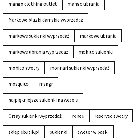
mango clothing outlet
mango ubrania
Markowe bluzki damskie wyprzedaż
markowe sukienki wyprzedaż
markowe ubrania
markowe ubrania wyprzedaż
mohito sukienki
mohito swetry
monnari sukienki wyprzedaż
mosquito
msngr
najpiękniejsze sukienki na weselu
Orsay sukienki wyprzedaż
renee
reserved swetry
sklep ebutik.pl
sukienki
sweter w paski