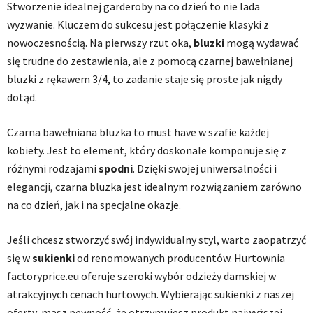
Stworzenie idealnej garderoby na co dzień to nie lada
wyzwanie. Kluczem do sukcesu jest połączenie klasyki z
nowoczesnością. Na pierwszy rzut oka,
bluzki
mogą wydawać
się trudne do zestawienia, ale z pomocą czarnej bawełnianej
bluzki z rękawem 3/4, to zadanie staje się proste jak nigdy
dotąd.
Czarna bawełniana bluzka to must have w szafie każdej
kobiety. Jest to element, który doskonale komponuje się z
różnymi rodzajami
spodni
. Dzięki swojej uniwersalności i
elegancji, czarna bluzka jest idealnym rozwiązaniem zarówno
na co dzień, jak i na specjalne okazje.
Jeśli chcesz stworzyć swój indywidualny styl, warto zaopatrzyć
się w
sukienki
od renomowanych producentów. Hurtownia
factoryprice.eu oferuje szeroki wybór odzieży damskiej w
atrakcyjnych cenach hurtowych. Wybierając sukienki z naszej
oferty, masz pewność, że otrzymujesz produkt najwyższej