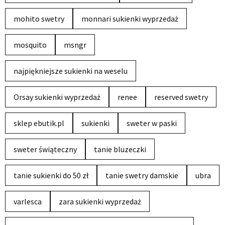
mohito swetry
monnari sukienki wyprzedaż
mosquito
msngr
najpiękniejsze sukienki na weselu
Orsay sukienki wyprzedaż
renee
reserved swetry
sklep ebutik.pl
sukienki
sweter w paski
sweter świąteczny
tanie bluzeczki
tanie sukienki do 50 zł
tanie swetry damskie
ubra
varlesca
zara sukienki wyprzedaż