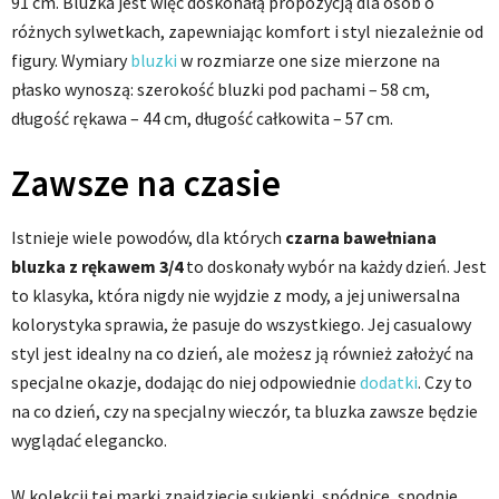
91 cm. Bluzka jest więc doskonałą propozycją dla osób o
różnych sylwetkach, zapewniając komfort i styl niezależnie od
figury. Wymiary
bluzki
w rozmiarze one size mierzone na
płasko wynoszą: szerokość bluzki pod pachami – 58 cm,
długość rękawa – 44 cm, długość całkowita – 57 cm.
Zawsze na czasie
Istnieje wiele powodów, dla których
czarna bawełniana
bluzka z rękawem 3/4
to doskonały wybór na każdy dzień. Jest
to klasyka, która nigdy nie wyjdzie z mody, a jej uniwersalna
kolorystyka sprawia, że pasuje do wszystkiego. Jej casualowy
styl jest idealny na co dzień, ale możesz ją również założyć na
specjalne okazje, dodając do niej odpowiednie
dodatki
. Czy to
na co dzień, czy na specjalny wieczór, ta bluzka zawsze będzie
wyglądać elegancko.
W kolekcji tej marki znajdziecie sukienki, spódnice, spodnie