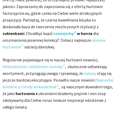
jakości. Zapraszamy do zapoznania się z ofertą hurtowni
factoryprice.eu, gdzie czeka na Ciebie wiele atrakcyjnych
propozycji. Pamiętaj, że czarna bawełniana bluzka to
doskonała baza do tworzenia niezliczonych stylizacji z
sukienkami
. Chciałbyś kupić
szmizjerkę
w hurcie
dla
urozmaicenia jesiennej kolekcji? Zobacz najlepsze
ubrania
hurtownie
odzieży damskiej.
Regularnie pojawiające się w naszej hurtowni nowości,
Velkoobchod s oblečením novinky
, skutecznie odświeżają
asortyment, przyciągają uwagę i sprawiają, że
zakupy
stają się
jeszcze bardziej ekscytujące. Ponadto nasze nowości
Najnovšie
kolekcie a trendy velkoobchod
, są naocznym dowodem tego,
że jako
hurtownia z
ubraniami działamy prężnie i non stop
zdobywamy dla Ciebie coraz nowsze inspiracje odzieżowe z
całego świata.