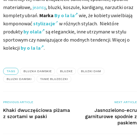
materiałowe,
jeansy
, bluzki, koszule, kardigany, narzutki oraz
komplety ubrań.
Marka
By o la la
wie, że kobiety uwielbiają
komponować
stylizacje
w różnych stylach. Niektóre
produkty
by olala
są eleganckie, inne utrzymane w stylu
sportowym czy nawiązujące do modnych tendencji. Więcej o
kolekcji
by o la la
.
TAGS
BLUZKA DAMSKIE
BLUZKE
BLUZKI DAM
BLUZKI DAMSKI
TANIE BLUZECZKI
PREVIOUS ARTICLE
NEXT ARTICLE
Khaki dwuczęściowa piżama
Jasnozielono-ecru
z szortami w paski
garniturowe spodnie z
paskiem