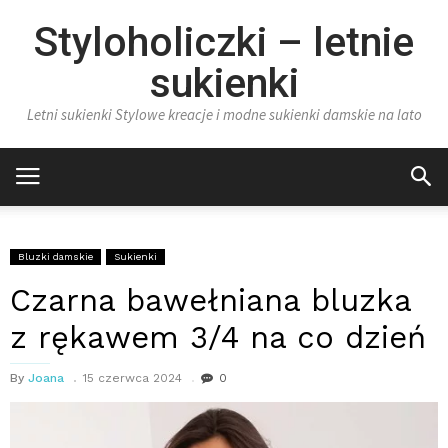
Styloholiczki – letnie
sukienki
Letni sukienki Stylowe kreacje i modne sukienki damskie na lato
Bluzki damskie
Sukienki
Czarna bawełniana bluzka
z rękawem 3/4 na co dzień
By
Joana
15 czerwca 2024
0