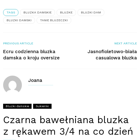
TAGS
BLUZKA DAMSKIE
BLUZKE
BLUZKI DAM
BLUZKI DAMSKI
TANIE BLUZECZKI
PREVIOUS ARTICLE
NEXT ARTICLE
Ecru codzienna bluzka
Jasnofioletowo-biała
damska o kroju oversize
casualowa bluzka
Joana
Bluzki damskie
Sukienki
Czarna bawełniana bluzka
z rękawem 3/4 na co dzień