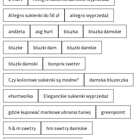
Allegro sukienki do 50 zł
allegro wyprzedaż
andżela
asg hurt
bluzka
bluzka damskie
bluzke
bluzki dam
bluzki damkie
bluzki damski
bonprix sweter
Czy kolorowe sukienki są modne?
damska bluzeczka
ehurtwolka
Eleganckie sukienki wyprzedaż
gdzie kupować markowe ubrania taniej
greenpoint
h & m swetry
hm swetry damskie