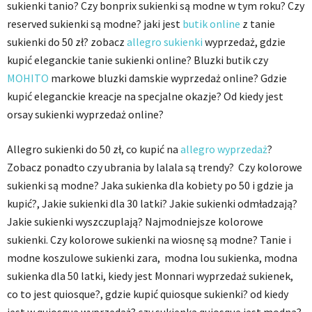
sukienki tanio? Czy bonprix sukienki są modne w tym roku? Czy
reserved sukienki są modne? jaki jest
butik online
z tanie
sukienki do 50 zł? zobacz
allegro sukienki
wyprzedaż, gdzie
kupić eleganckie tanie sukienki online? Bluzki butik czy
MOHITO
markowe bluzki damskie wyprzedaż online? Gdzie
kupić eleganckie kreacje na specjalne okazje? Od kiedy jest
orsay sukienki wyprzedaż online?
Allegro sukienki do 50 zł, co kupić na
allegro wyprzedaż
?
Zobacz ponadto czy ubrania by lalala są trendy? Czy kolorowe
sukienki są modne? Jaka sukienka dla kobiety po 50 i gdzie ja
kupić?, Jakie sukienki dla 30 latki? Jakie sukienki odmładzają?
Jakie sukienki wyszczuplają? Najmodniejsze kolorowe
sukienki. Czy kolorowe sukienki na wiosnę są modne? Tanie i
modne koszulowe sukienki zara, modna lou sukienka, modna
sukienka dla 50 latki, kiedy jest Monnari wyprzedaż sukienek,
co to jest quiosque?, gdzie kupić quiosque sukienki? od kiedy