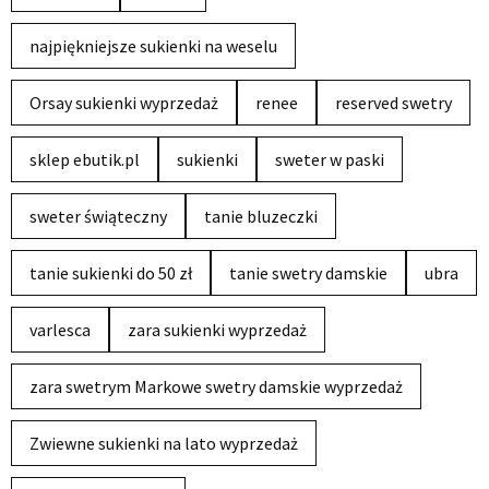
najpiękniejsze sukienki na weselu
Orsay sukienki wyprzedaż
renee
reserved swetry
sklep ebutik.pl
sukienki
sweter w paski
sweter świąteczny
tanie bluzeczki
tanie sukienki do 50 zł
tanie swetry damskie
ubra
varlesca
zara sukienki wyprzedaż
zara swetrym Markowe swetry damskie wyprzedaż
Zwiewne sukienki na lato wyprzedaż