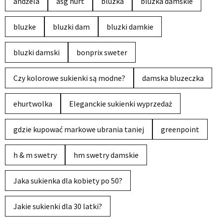
andżela
asg hurt
bluzka
bluzka damskie
bluzke
bluzki dam
bluzki damkie
bluzki damski
bonprix sweter
Czy kolorowe sukienki są modne?
damska bluzeczka
ehurtwolka
Eleganckie sukienki wyprzedaż
gdzie kupować markowe ubrania taniej
greenpoint
h & m swetry
hm swetry damskie
Jaka sukienka dla kobiety po 50?
Jakie sukienki dla 30 latki?