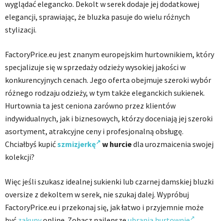
wyglądać elegancko. Dekolt w serek dodaje jej dodatkowej
elegancji, sprawiając, że bluzka pasuje do wielu różnych
stylizacji.
FactoryPrice.eu jest znanym europejskim hurtownikiem, który
specjalizuje się w sprzedaży odzieży wysokiej jakości w
konkurencyjnych cenach. Jego oferta obejmuje szeroki wybór
różnego rodzaju odzieży, w tym także eleganckich sukienek.
Hurtownia ta jest ceniona zarówno przez klientów
indywidualnych, jak i biznesowych, którzy doceniają jej szeroki
asortyment, atrakcyjne ceny i profesjonalną obsługę.
Chciałbyś kupić
szmizjerkę
w hurcie
dla urozmaicenia swojej
kolekcji?
Więc jeśli szukasz idealnej sukienki lub czarnej damskiej bluzki
oversize z dekoltem w serek, nie szukaj dalej. Wypróbuj
FactoryPrice.eu i przekonaj się, jak łatwo i przyjemnie może
być
zakupy
online. Zobacz najlepsze
ubrania hurtownie