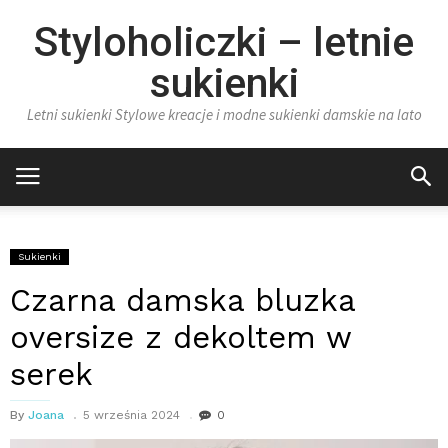
Styloholiczki – letnie
sukienki
Letni sukienki Stylowe kreacje i modne sukienki damskie na lato
Sukienki
Czarna damska bluzka
oversize z dekoltem w
serek
By
Joana
5 września 2024
0