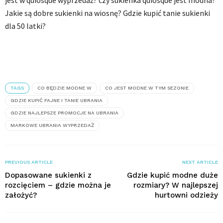
jest w quiosque wyprzedaż? czy sukienka quiosque jest modna?
Jakie są dobre sukienki na wiosnę? Gdzie kupić tanie sukienki
dla 50 latki?
TAGS
CO BĘDZIE MODNE W
CO JEST MODNE W TYM SEZONIE
GDZIE KUPIĆ FAJNE I TANIE UBRANIA
GDZIE NAJLEPSZE PROMOCJE NA UBRANIA
MARKOWE UBRANIA WYPRZEDAŻ
PREVIOUS ARTICLE
NEXT ARTICLE
Dopasowane sukienki z
Gdzie kupić modne duże
rozcięciem – gdzie można je
rozmiary? W najlepszej
założyć?
hurtowni odzieży