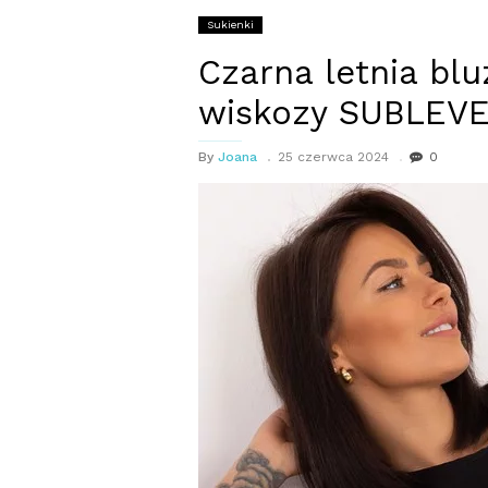
Sukienki
Czarna letnia bl
wiskozy SUBLEV
By
Joana
25 czerwca 2024
0