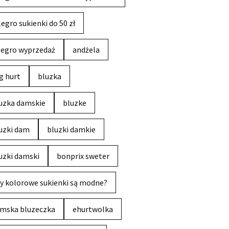
legro sukienki do 50 zł
legro wyprzedaż
andżela
g hurt
bluzka
uzka damskie
bluzke
uzki dam
bluzki damkie
uzki damski
bonprix sweter
y kolorowe sukienki są modne?
mska bluzeczka
ehurtwolka