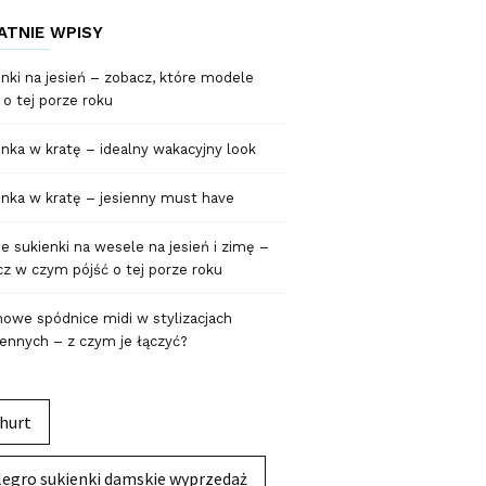
ATNIE WPISY
nki na jesień – zobacz, które modele
 o tej porze roku
nka w kratę – idealny wakacyjny look
nka w kratę – jesienny must have
 sukienki na wesele na jesień i zimę –
z w czym pójść o tej porze roku
owe spódnice midi w stylizacjach
ennych – z czym je łączyć?
hurt
legro sukienki damskie wyprzedaż