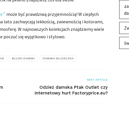
za
da
le
może być prawdziwą przyjemnością! W ciepłych
a lato zachwycają lekkością, zwiewnością i kolorami,
Zw
atmosferę. W najnowszych kolekcjach znajdziemy wiele
ie poczuć się wyjątkowo i stylowo.
św
KIE
BLUZKI DAMSKI
DAMSKA BLUZECZKA
NEXT ARTICLE
em
Odzież damska Ptak Outlet czy
internetowy hurt Factoryprice.eu?