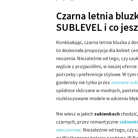
Czarna letnia bluz
SUBLEVEL i co jesz
Konkludując, czarna letnia bluzka z 
to doskonała propozycja dla kobiet ce
noszenia. Niezależnie od tego, czy szuk
wyjście z przyjaciółmi, w naszej ofercie
potrzeby i preferencje stylowe. W tym
garderoby nie tylko przez
zwiewne suk
spódnice skórzane w modnych, pastelo
rozkloszowane modele w odcieniu błęki
Nie wiesz w jakich
sukienkach
chodzić,
czarnych, przez romantyczne
sukienki
wieczorowe
. Niezależnie od tego, czy 
na Wielkanocną kolację z rodziną. W But