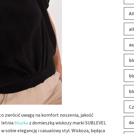
Al
al
as
bl
bl
bl
Cz
to zwrócić uwagę na komfort noszenia, jakość
da
a letnia
bluzka
z domieszką wiskozy marki SUBLEVEL
 w sobie elegancję i casualowy styl. Wiskoza, będąca