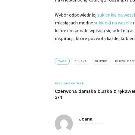
Wybór odpowiedniej
sukienkie na wese
miesiącach modne
sukienki na wesele
n
które doskonale wpisują się w letnią 
inspiracji, które pozwolą każdej kobiec
TAGS
BLUZKA
BLUZKE
BLUZKI DAM
PREVIOUS ARTICLE
Czerwona damska bluzka z rękaw
3/4
Joana