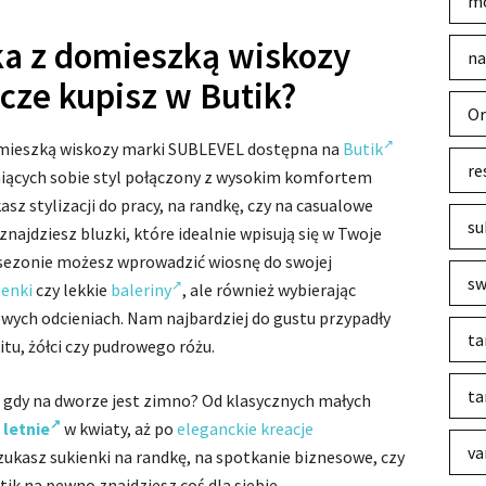
mo
ka z domieszką wiskozy
na
cze kupisz w Butik?
Or
domieszką wiskozy marki SUBLEVEL dostępna na
Butik
re
niących sobie styl połączony z wysokim komfortem
asz stylizacji do pracy, na randkę, czy na casualowe
su
 znajdziesz bluzki, które idealnie wpisują się w Twoje
 sezonie możesz wprowadzić wiosnę do swojej
sw
ienki
czy lekkie
baleriny
, ale również wybierając
wych odcieniach. Nam najbardziej do gustu przypadły
ta
tu, żółci czy pudrowego różu.
ta
 gdy na dworze jest zimno? Od klasycznych małych
 letnie
w kwiaty, aż po
eleganckie kreacje
va
szukasz sukienki na randkę, na spotkanie biznesowe, czy
ik na pewno znajdziesz coś dla siebie.