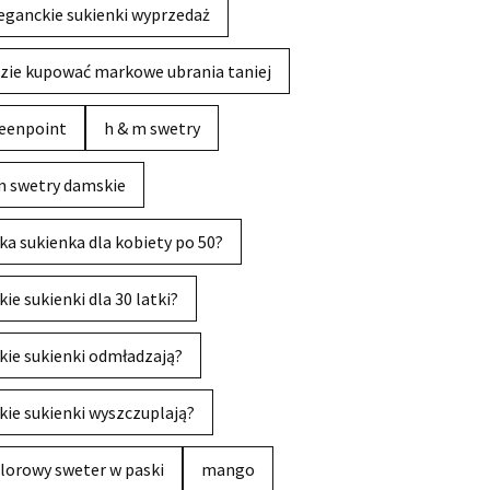
eganckie sukienki wyprzedaż
zie kupować markowe ubrania taniej
eenpoint
h & m swetry
 swetry damskie
ka sukienka dla kobiety po 50?
kie sukienki dla 30 latki?
kie sukienki odmładzają?
kie sukienki wyszczuplają?
lorowy sweter w paski
mango