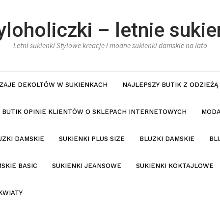
yloholiczki – letnie sukie
Letni sukienki Stylowe kreacje i modne sukienki damskie na lato
ZAJE DEKOLTÓW W SUKIENKACH
NAJLEPSZY BUTIK Z ODZIEŻĄ
BUTIK OPINIE KLIENTÓW O SKLEPACH INTERNETOWYCH
MODA
UZKI DAMSKIE
SUKIENKI PLUS SIZE
BLUZKI DAMSKIE
BL
SKIE BASIC
SUKIENKI JEANSOWE
SUKIENKI KOKTAJLOWE
KWIATY