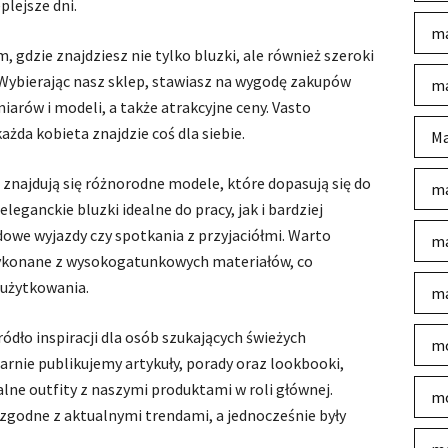
plejsze dni.
ma
, gdzie znajdziesz nie tylko bluzki, ale również szeroki
Wybierając nasz sklep, stawiasz na wygodę zakupów
ma
iarów i modeli, a także atrakcyjne ceny. Vasto
da kobieta znajdzie coś dla siebie.
Ma
, znajdują się różnorodne modele, które dopasują się do
ma
eleganckie bluzki idealne do pracy, jak i bardziej
we wyjazdy czy spotkania z przyjaciółmi. Warto
ma
 wykonane z wysokogatunkowych materiałów, co
t użytkowania.
ma
źródło inspiracji dla osób szukających świeżych
mo
rnie publikujemy artykuły, porady oraz lookbooki,
ne outfity z naszymi produktami w roli głównej.
mo
 zgodne z aktualnymi trendami, a jednocześnie były