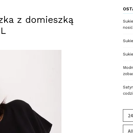
OST
uzka z domieszką
Sukie
EL
nosić
Sukie
Sukie
Modne
zobac
Satyn
codzi
24
Al