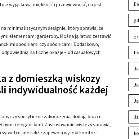
El
uje wyjątkową miękkość i przewiewność, co jest
gd
 na minimalistycznym designie, który sprawia, że
nymi elementami garderoby. Można ją łatwo zestawić
gr
eganckimi spodniami czy spódnicami. Dodatkowo,
ją odpowiednią na liczne okazje – od casualowych
hm
Ja
ka z domieszką wiskozy
Ja
i indywidualność każdej
Ja
zdoby czy specyficzne zakończenia, dodają bluzce
Ja
etnymi i eleganckimi. Zastosowanie wiskozy sprawia,
 na sylwetce, ale także zapewnia wysoki komfort
ko