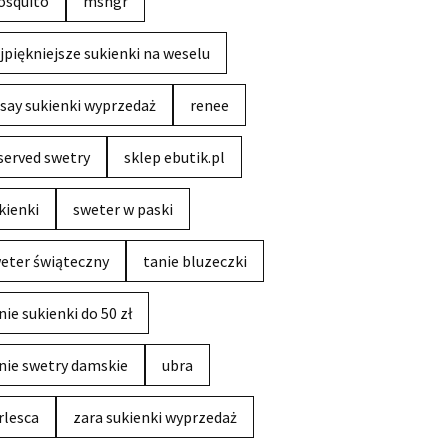
squito
msngr
jpiękniejsze sukienki na weselu
say sukienki wyprzedaż
renee
served swetry
sklep ebutik.pl
kienki
sweter w paski
eter świąteczny
tanie bluzeczki
nie sukienki do 50 zł
nie swetry damskie
ubra
rlesca
zara sukienki wyprzedaż