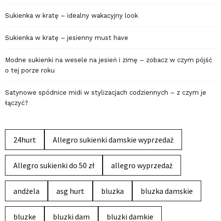
Sukienka w kratę – idealny wakacyjny look
Sukienka w kratę – jesienny must have
Modne sukienki na wesele na jesień i zimę – zobacz w czym pójść
o tej porze roku
Satynowe spódnice midi w stylizacjach codziennych – z czym je
łączyć?
24hurt
Allegro sukienki damskie wyprzedaż
Allegro sukienki do 50 zł
allegro wyprzedaż
andżela
asg hurt
bluzka
bluzka damskie
bluzke
bluzki dam
bluzki damkie