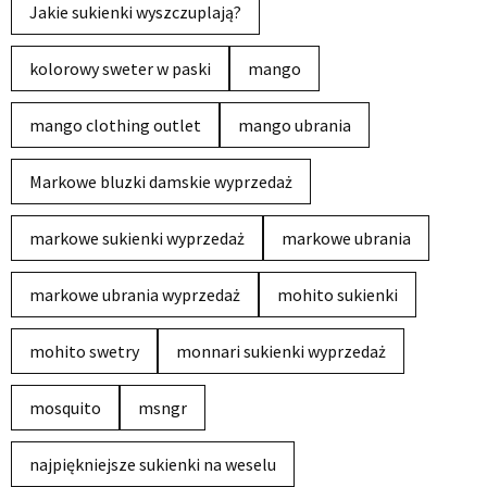
Jakie sukienki wyszczuplają?
kolorowy sweter w paski
mango
mango clothing outlet
mango ubrania
Markowe bluzki damskie wyprzedaż
markowe sukienki wyprzedaż
markowe ubrania
markowe ubrania wyprzedaż
mohito sukienki
mohito swetry
monnari sukienki wyprzedaż
mosquito
msngr
najpiękniejsze sukienki na weselu