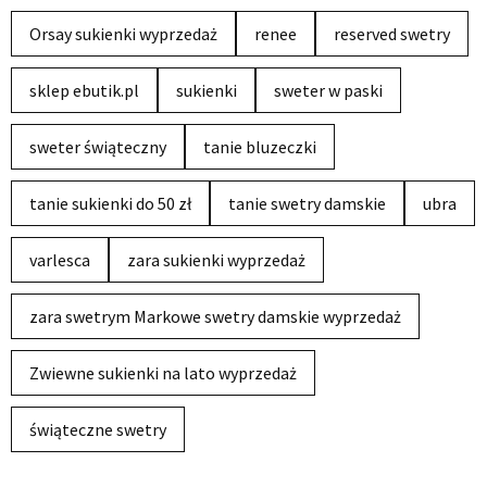
Orsay sukienki wyprzedaż
renee
reserved swetry
sklep ebutik.pl
sukienki
sweter w paski
sweter świąteczny
tanie bluzeczki
tanie sukienki do 50 zł
tanie swetry damskie
ubra
varlesca
zara sukienki wyprzedaż
zara swetrym Markowe swetry damskie wyprzedaż
Zwiewne sukienki na lato wyprzedaż
świąteczne swetry