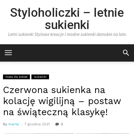
Styloholiczki – letnie
sukienki
Letni sukienki Stylowe kreacje i modne sukienki damskie na lato
moda dla kobiet
Sukienki
Czerwona sukienka na
kolację wigilijną – postaw
na świąteczną klasykę!
By
marta
7 grudnia 2021
0