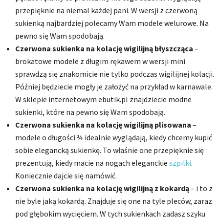
przepięknie na niemal każdej pani. W wersji z czerwoną
sukienką najbardziej polecamy Wam modele welurowe. Na
pewno się Wam spodobają.
Czerwona sukienka na kolację wigilijną błyszcząca
–
brokatowe modele z długim rękawem w wersji mini
sprawdzą się znakomicie nie tylko podczas wigilijnej kolacji.
Później będziecie mogły je założyć na przykład w karnawale.
W sklepie internetowym ebutik.pl znajdziecie modne
sukienki, które na pewno się Wam spodobają.
Czerwona sukienka na kolację wigilijną plisowana
–
modele o długości ¾ idealnie wyglądają, kiedy chcemy kupić
sobie elegancką sukienkę. To właśnie one przepięknie się
prezentują, kiedy macie na nogach eleganckie
szpilki
.
Koniecznie dajcie się namówić.
Czerwona sukienka na kolację wigilijną z kokardą
– i to z
nie byle jaką kokardą. Znajduje się one na tyle pleców, zaraz
pod głębokim wycięciem. W tych sukienkach zadasz szyku