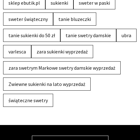
sklep ebutik.pl
sukienki
sweter w paski
sweter świąteczny
tanie bluzeczki
tanie sukienki do 50 zł
tanie swetry damskie
ubra
varlesca
zara sukienki wyprzedaż
zara swetrym Markowe swetry damskie wyprzedaż
Zwiewne sukienki na lato wyprzedaż
świąteczne swetry