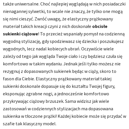
także uniwersalne. Choć najlepiej wyglądają w nich posiadaczki
nienagannej sylwetki, to wcale nie znaczy, że tylko one mogą
się nimi cieszyć. Zwróć uwagę, że elastyczny prążkowany
materiał takich kreacji czyni z nich doskonałe
obcisłe
sukienki ciążowe
! To przecież wspaniały pomysł na codzienną
wygodną stylizację, gdy spodziewasz się dziecka i poszukujesz
wygodnych, lecz nadal kobiecych ubrań. Oczywiście wiele
zależy od tego jak wygląda Twoje ciało i czy będziesz czuła się
komfortowo w takim wydaniu. Jednak jeśli tylko możesz nie
rezygnuj z dopasowanych sukienek będąc w ciąży, skoro to
fason dla Ciebie. Elastyczny prążkowany materiał takiej
sukienki doskonale dopasuje się do kształtu Twojej figury,
eksponując zgrabne nogi, a jednocześnie komfortowo
przykrywając ciążowy brzuszek. Sama widzisz jak wiele
zastosowań w codziennych stylizacjach ma dopasowana
sukienka w tłoczone prążki! Każdej kobiecie może się przydać w
szafie tak klasyczny model.