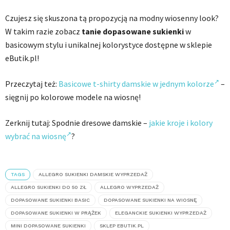
Czujesz się skuszona tą propozycją na modny wiosenny look?
W takim razie zobacz
tanie dopasowane sukienki
w
basicowym stylu i unikalnej kolorystyce dostępne w sklepie
eButik.pl!
Przeczytaj też:
Basicowe t-shirty damskie w jednym kolorze
–
sięgnij po kolorowe modele na wiosnę!
Zerknij tutaj: Spodnie dresowe damskie –
jakie kroje i kolory
wybrać na wiosnę
?
TAGS
ALLEGRO SUKIENKI DAMSKIE WYPRZEDAŻ
ALLEGRO SUKIENKI DO 50 ZŁ
ALLEGRO WYPRZEDAŻ
DOPASOWANE SUKIENKI BASIC
DOPASOWANE SUKIENKI NA WIOSNĘ
DOPASOWANE SUKIENKI W PRĄŻEK
ELEGANCKIE SUKIENKI WYPRZEDAŻ
MINI DOPASOWANE SUKIENKI
SKLEP EBUTIK.PL