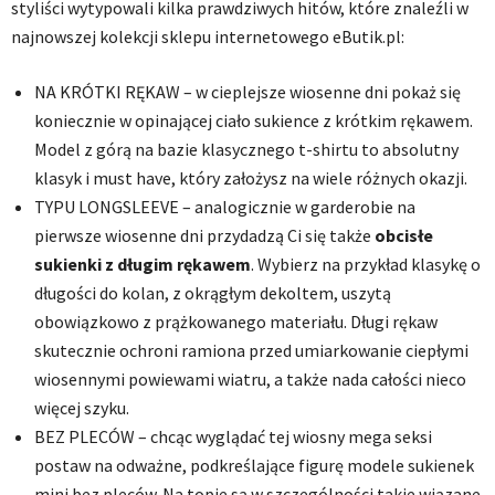
styliści wytypowali kilka prawdziwych hitów, które znaleźli w
najnowszej kolekcji sklepu internetowego eButik.pl:
NA KRÓTKI RĘKAW – w cieplejsze wiosenne dni pokaż się
koniecznie w opinającej ciało sukience z krótkim rękawem.
Model z górą na bazie klasycznego t-shirtu to absolutny
klasyk i must have, który założysz na wiele różnych okazji.
TYPU LONGSLEEVE – analogicznie w garderobie na
pierwsze wiosenne dni przydadzą Ci się także
obcisłe
sukienki z długim rękawem
. Wybierz na przykład klasykę o
długości do kolan, z okrągłym dekoltem, uszytą
obowiązkowo z prążkowanego materiału. Długi rękaw
skutecznie ochroni ramiona przed umiarkowanie ciepłymi
wiosennymi powiewami wiatru, a także nada całości nieco
więcej szyku.
BEZ PLECÓW – chcąc wyglądać tej wiosny mega seksi
postaw na odważne, podkreślające figurę modele sukienek
mini bez pleców. Na topie są w szczególności takie wiązane