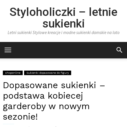
Styloholiczki – letnie
sukienki
Letni sukienki Stylowe kreacje i modne sukienki damskie na lato
shoponline
Sukienki dopasowane do figury
Dopasowane sukienki –
podstawa kobiecej
garderoby w nowym
sezonie!