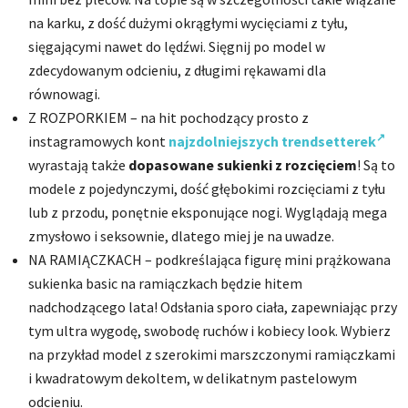
na karku, z dość dużymi okrągłymi wycięciami z tyłu,
sięgającymi nawet do lędźwi. Sięgnij po model w
zdecydowanym odcieniu, z długimi rękawami dla
równowagi.
Z ROZPORKIEM – na hit pochodzący prosto z
instagramowych kont
najzdolniejszych trendsetterek
wyrastają także
dopasowane sukienki z rozcięciem
! Są to
modele z pojedynczymi, dość głębokimi rozcięciami z tyłu
lub z przodu, ponętnie eksponujące nogi. Wyglądają mega
zmysłowo i seksownie, dlatego miej je na uwadze.
NA RAMIĄCZKACH – podkreślająca figurę mini prążkowana
sukienka basic na ramiączkach będzie hitem
nadchodzącego lata! Odsłania sporo ciała, zapewniając przy
tym ultra wygodę, swobodę ruchów i kobiecy look. Wybierz
na przykład model z szerokimi marszczonymi ramiączkami
i kwadratowym dekoltem, w delikatnym pastelowym
odcieniu.