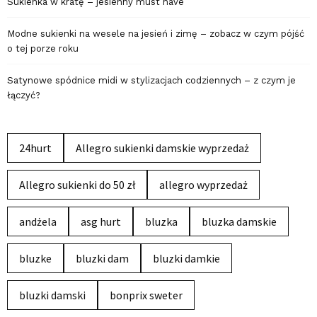
Sukienka w kratę – jesienny must have
Modne sukienki na wesele na jesień i zimę – zobacz w czym pójść
o tej porze roku
Satynowe spódnice midi w stylizacjach codziennych – z czym je
łączyć?
24hurt
Allegro sukienki damskie wyprzedaż
Allegro sukienki do 50 zł
allegro wyprzedaż
andżela
asg hurt
bluzka
bluzka damskie
bluzke
bluzki dam
bluzki damkie
bluzki damski
bonprix sweter