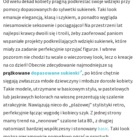
Od wielu dekad kobiety pragną podkreślać swoje wdzięki przy
pomocy dopasowanych do sylwetki sukienek. Taki look
emanuje elegancją, klasą i szykiem, a ponadto wygląda
niesamowicie seksownie i pociągająco! Na przestrzeni lat
najlepsi krawcy dwoili się i troili, żeby zaoferować paniom
wspaniałe projekty podkreślających wdzięki sukienek, które
miały za zadanie perfekcyjnie sprzyjać figurze. I wbrew
pozorom nie chodzi tu wcale o wieczorowy look, lecz o kreacje
na co dzień! Obecnie zdecydowanie najmodniejsze są
prążkowane
dopasowane sukienki
, po które chętnie
sięgają zwłaszcza młode dziewczyny i młodsze dorosłe kobiety.
Takie modele, utrzymane w basicowym stylu, w pastelowych
lub jaskrawych kolorach na wiosnę prezentują się szalenie
atrakcyjnie. Nawiązują nieco do „plażowej” stylistyki retro,
perfekcyjnie łącząc wygodę i kobiecy szyk. Z jednej strony
mamy trend na „neonowe” szalone lata 80., z drugiej
natomiast bardziej współczesny i stonowany
basic
. Taki look
można niesamowicie pomysłowo ograć w prostych