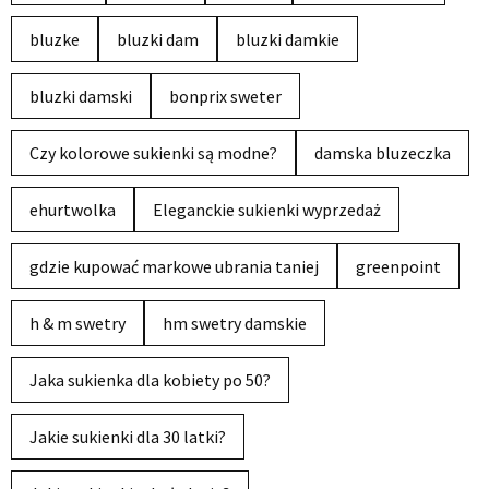
bluzke
bluzki dam
bluzki damkie
bluzki damski
bonprix sweter
Czy kolorowe sukienki są modne?
damska bluzeczka
ehurtwolka
Eleganckie sukienki wyprzedaż
gdzie kupować markowe ubrania taniej
greenpoint
h & m swetry
hm swetry damskie
Jaka sukienka dla kobiety po 50?
Jakie sukienki dla 30 latki?