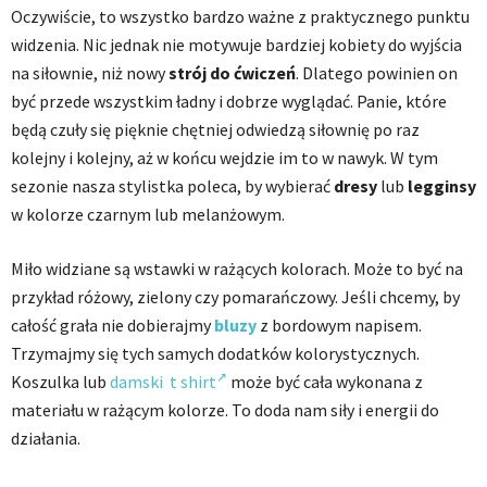
Oczywiście, to wszystko bardzo ważne z praktycznego punktu
widzenia. Nic jednak nie motywuje bardziej kobiety do wyjścia
na siłownie, niż nowy
strój do ćwiczeń
. Dlatego powinien on
być przede wszystkim ładny i dobrze wyglądać. Panie, które
będą czuły się pięknie chętniej odwiedzą siłownię po raz
kolejny i kolejny, aż w końcu wejdzie im to w nawyk. W tym
sezonie nasza stylistka poleca, by wybierać
dresy
lub
legginsy
w kolorze czarnym lub melanżowym.
Miło widziane są wstawki w rażących kolorach. Może to być na
przykład różowy, zielony czy pomarańczowy. Jeśli chcemy, by
całość grała nie dobierajmy
bluzy
z bordowym napisem.
Trzymajmy się tych samych dodatków kolorystycznych.
Koszulka lub
damski t shirt
może być cała wykonana z
materiału w rażącym kolorze. To doda nam siły i energii do
działania.