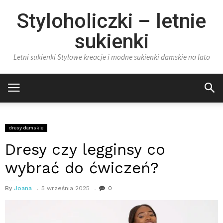
Styloholiczki – letnie
sukienki
Letni sukienki Stylowe kreacje i modne sukienki damskie na lato
dresy damskie
Dresy czy legginsy co
wybrać do ćwiczeń?
By
Joana
5 września 2025
0