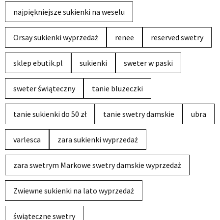
najpiękniejsze sukienki na weselu
Orsay sukienki wyprzedaż
renee
reserved swetry
sklep ebutik.pl
sukienki
sweter w paski
sweter świąteczny
tanie bluzeczki
tanie sukienki do 50 zł
tanie swetry damskie
ubra
varlesca
zara sukienki wyprzedaż
zara swetrym Markowe swetry damskie wyprzedaż
Zwiewne sukienki na lato wyprzedaż
świąteczne swetry