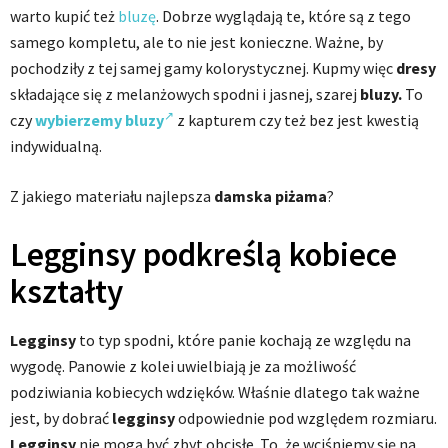
warto kupić też
bluzę
. Dobrze wyglądają te, które są z tego
samego kompletu, ale to nie jest konieczne. Ważne, by
pochodziły z tej samej gamy kolorystycznej. Kupmy więc
dresy
składające się z melanżowych spodni i jasnej, szarej
bluzy.
To
czy
wybierzemy bluzy
z kapturem czy też bez jest kwestią
indywidualną.
Z jakiego materiału najlepsza
damska piżama
?
Legginsy podkreślą kobiece
kształty
Legginsy
to typ spodni, które panie kochają ze względu na
wygodę. Panowie z kolei uwielbiają je za możliwość
podziwiania kobiecych wdzięków. Właśnie dlatego tak ważne
jest, by dobrać
legginsy
odpowiednie pod względem rozmiaru.
Legginsy
nie mogą być zbyt obcisłe. To, że wciśniemy się na