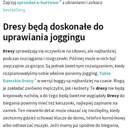
Zajrzyj
sprzedaż e-hurtowo
z ubraniami i zobacz
bestsellery
.
Dresy będą doskonałe do
uprawiania joggingu
Dresy
sprawdzają się oczywiście na siłowni, ale najbardziej
podczas rozciągania i rozgrzewki. Później może w nich być
zwyczajnie za gorąco. Są jednak świetnym rozwiązaniem, kiedy
rozplanowałyśmy sobie właśnie poranny jogging.
Takie
Damskie
Dresy
w wersji buggy są najbardziej na czasie. Mogą
je zakładać zarówno mężczyźni, jak i kobiety. Te
dresy
nie będą
krępowały ruchów, a do tego będą świetnie wyglądały.
Dresy
do
biegania powinny mieć też kieszonki, najlepiej zapinane na
zamek. Ten niewielki detal może okazać się niezbędny, kiedy
zechcemy gdzieś schować klucze do domu, telefon komórkowy
albo odtwarzać muzyki. Jeśli mamy już spodnie do biegania,