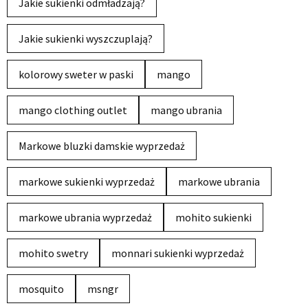
Jakie sukienki odmładzają?
Jakie sukienki wyszczuplają?
kolorowy sweter w paski
mango
mango clothing outlet
mango ubrania
Markowe bluzki damskie wyprzedaż
markowe sukienki wyprzedaż
markowe ubrania
markowe ubrania wyprzedaż
mohito sukienki
mohito swetry
monnari sukienki wyprzedaż
mosquito
msngr