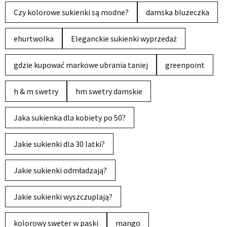
Czy kolorowe sukienki są modne?
damska bluzeczka
ehurtwolka
Eleganckie sukienki wyprzedaż
gdzie kupować markowe ubrania taniej
greenpoint
h & m swetry
hm swetry damskie
Jaka sukienka dla kobiety po 50?
Jakie sukienki dla 30 latki?
Jakie sukienki odmładzają?
Jakie sukienki wyszczuplają?
kolorowy sweter w paski
mango