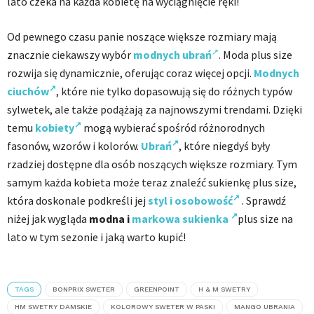
lato czeka na każda kobietę na wyciągnięcie ręki!
Od pewnego czasu panie noszące większe rozmiary mają
znacznie ciekawszy wybór
modnych ubrań
. Moda plus size
rozwija się dynamicznie, oferując coraz więcej opcji.
Modnych
ciuchów
, które nie tylko dopasowują się do różnych typów
sylwetek, ale także podążają za najnowszymi trendami. Dzięki
temu
kobiety
mogą wybierać spośród różnorodnych
fasonów, wzorów i kolorów.
Ubrań
, które niegdyś były
rzadziej dostępne dla osób noszących większe rozmiary. Tym
samym każda kobieta może teraz znaleźć sukienkę plus size,
która doskonale podkreśli jej
styl i osobowość
. Sprawdź
niżej jak wygląda
modna i
markowa sukienka
plus size na
lato w tym sezonie i jaką warto kupić!
TAGS
BONPRIX SWETER
GREENPOINT
H & M SWETRY
HM SWETRY DAMSKIE
KOLOROWY SWETER W PASKI
MANGO UBRANIA