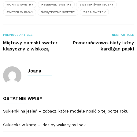
MOHITO SWETRY
RESERVED SWETRY
SWETER ŚWIĄTECZNY
SWETER W PASKI
ŚWIĄTECZNE SWETRY
ZARA SWETRY
PREVIOUS ARTICLE
NEXT ARTICLE
Miętowy damski sweter
Pomarańczowo-biały luźny
klasyczny z wiskozą
kardigan paski
Joana
OSTATNIE WPISY
Sukienki na jesień – zobacz, które modele nosić o tej porze roku
Sukienka w kratę – idealny wakacyjny look