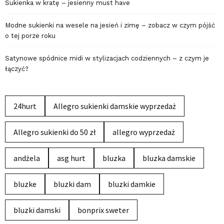
Sukienka w kratę – jesienny must have
Modne sukienki na wesele na jesień i zimę – zobacz w czym pójść
o tej porze roku
Satynowe spódnice midi w stylizacjach codziennych – z czym je
łączyć?
24hurt
Allegro sukienki damskie wyprzedaż
Allegro sukienki do 50 zł
allegro wyprzedaż
andżela
asg hurt
bluzka
bluzka damskie
bluzke
bluzki dam
bluzki damkie
bluzki damski
bonprix sweter