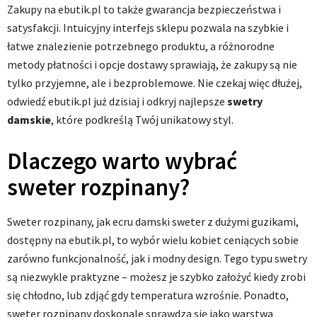
Zakupy na ebutik.pl to także gwarancja bezpieczeństwa i
satysfakcji. Intuicyjny interfejs sklepu pozwala na szybkie i
łatwe znalezienie potrzebnego produktu, a różnorodne
metody płatności i opcje dostawy sprawiają, że zakupy są nie
tylko przyjemne, ale i bezproblemowe. Nie czekaj więc dłużej,
odwiedź ebutik.pl już dzisiaj i odkryj najlepsze
swetry
damskie
, które podkreślą Twój unikatowy styl.
Dlaczego warto wybrać
sweter rozpinany?
Sweter rozpinany, jak ecru damski sweter z dużymi guzikami,
dostępny na ebutik.pl, to wybór wielu kobiet ceniących sobie
zarówno funkcjonalność, jak i modny design. Tego typu swetry
są niezwykle praktyzne – możesz je szybko założyć kiedy zrobi
się chłodno, lub zdjąć gdy temperatura wzrośnie. Ponadto,
sweter rozpinany doskonale sprawdza się jako warstwa