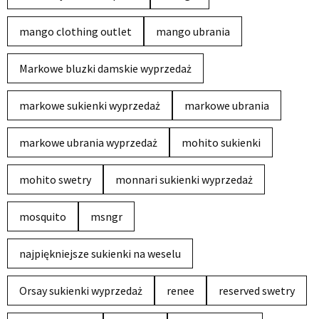
mango clothing outlet
mango ubrania
Markowe bluzki damskie wyprzedaż
markowe sukienki wyprzedaż
markowe ubrania
markowe ubrania wyprzedaż
mohito sukienki
mohito swetry
monnari sukienki wyprzedaż
mosquito
msngr
najpiękniejsze sukienki na weselu
Orsay sukienki wyprzedaż
renee
reserved swetry