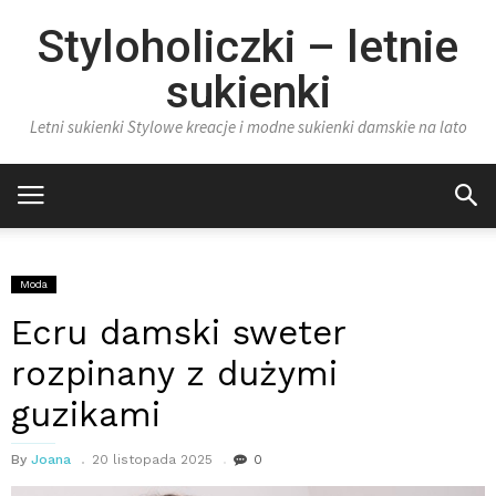
Styloholiczki – letnie
sukienki
Letni sukienki Stylowe kreacje i modne sukienki damskie na lato
Moda
Ecru damski sweter
rozpinany z dużymi
guzikami
By
Joana
20 listopada 2025
0