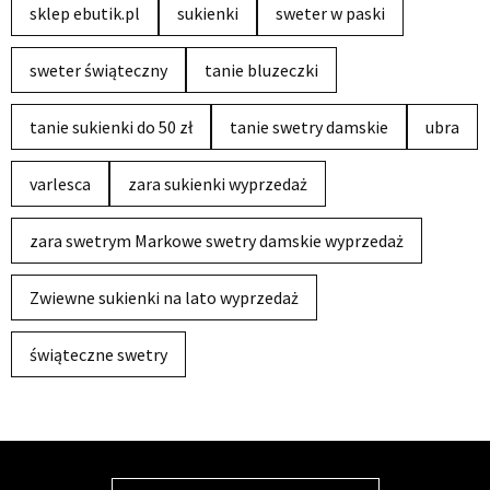
sklep ebutik.pl
sukienki
sweter w paski
sweter świąteczny
tanie bluzeczki
tanie sukienki do 50 zł
tanie swetry damskie
ubra
varlesca
zara sukienki wyprzedaż
zara swetrym Markowe swetry damskie wyprzedaż
Zwiewne sukienki na lato wyprzedaż
świąteczne swetry