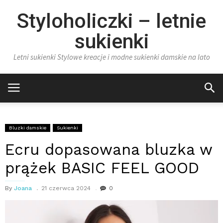
Styloholiczki – letnie
sukienki
Letni sukienki Stylowe kreacje i modne sukienki damskie na lato
Bluzki damskie
Sukienki
Ecru dopasowana bluzka w
prążek BASIC FEEL GOOD
By
Joana
21 czerwca 2024
0