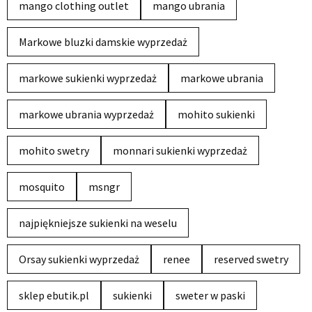
mango clothing outlet
mango ubrania
Markowe bluzki damskie wyprzedaż
markowe sukienki wyprzedaż
markowe ubrania
markowe ubrania wyprzedaż
mohito sukienki
mohito swetry
monnari sukienki wyprzedaż
mosquito
msngr
najpiękniejsze sukienki na weselu
Orsay sukienki wyprzedaż
renee
reserved swetry
sklep ebutik.pl
sukienki
sweter w paski