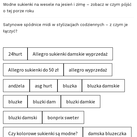
Modne sukienki na wesele na jesień i zimę – zobacz w czym pójść
o tej porze roku
Satynowe spódnice midi w stylizacjach codziennych – z czym je
łączyć?
24hurt
Allegro sukienki damskie wyprzedaż
Allegro sukienki do 50 zł
allegro wyprzedaż
andżela
asg hurt
bluzka
bluzka damskie
bluzke
bluzki dam
bluzki damkie
bluzki damski
bonprix sweter
Czy kolorowe sukienki są modne?
damska bluzeczka