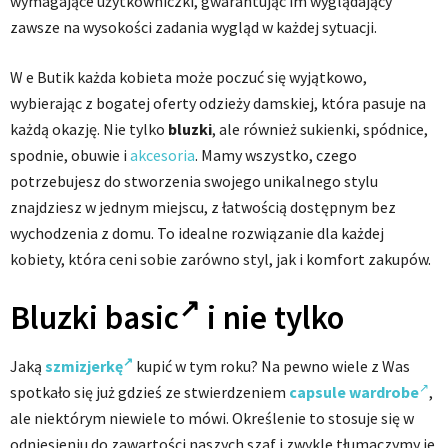
wymagające użytkowniczki, gwarantując im wyglądający
zawsze na wysokości zadania wygląd w każdej sytuacji.
W e Butik każda kobieta może poczuć się wyjątkowo,
wybierając z bogatej oferty odzieży damskiej, która pasuje na
każdą okazję. Nie tylko
bluzki
, ale również sukienki, spódnice,
spodnie, obuwie i
akcesoria
. Mamy wszystko, czego
potrzebujesz do stworzenia swojego unikalnego stylu
znajdziesz w jednym miejscu, z łatwością dostępnym bez
wychodzenia z domu. To idealne rozwiązanie dla każdej
kobiety, która ceni sobie zarówno styl, jak i komfort zakupów.
Bluzki
basic
i nie tylko
Jaką
szmizjerkę
kupić w tym roku? Na pewno wiele z Was
spotkało się już gdzieś ze stwierdzeniem
capsule wardrobe
,
ale niektórym niewiele to mówi. Określenie to stosuje się w
odniesieniu do zawartości naszych szaf i zwykle tłumaczymy je