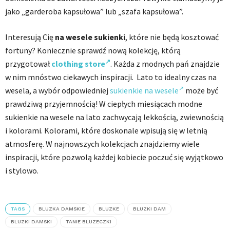
jako „garderoba kapsułowa” lub „szafa kapsułowa”.
Interesują Cię
na wesele sukienki
, które nie będą kosztować
fortuny? Koniecznie sprawdź nową kolekcję, którą
przygotował
clothing store
. Każda z modnych pań znajdzie
w nim mnóstwo ciekawych inspiracji. Lato to idealny czas na
wesela, a wybór odpowiedniej
sukienkie na wesele
może być
prawdziwą przyjemnością! W ciepłych miesiącach modne
sukienkie na wesele na lato zachwycają lekkością, zwiewnością
i kolorami. Kolorami, które doskonale wpisują się w letnią
atmosferę. W najnowszych kolekcjach znajdziemy wiele
inspiracji, które pozwolą każdej kobiecie poczuć się wyjątkowo
i stylowo.
TAGS
BLUZKA DAMSKIE
BLUZKE
BLUZKI DAM
BLUZKI DAMSKI
TANIE BLUZECZKI