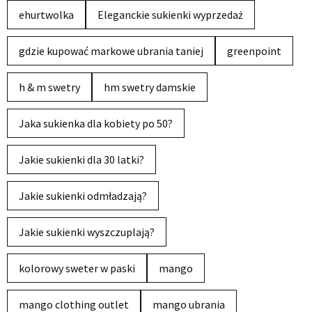
ehurtwolka
Eleganckie sukienki wyprzedaż
gdzie kupować markowe ubrania taniej
greenpoint
h & m swetry
hm swetry damskie
Jaka sukienka dla kobiety po 50?
Jakie sukienki dla 30 latki?
Jakie sukienki odmładzają?
Jakie sukienki wyszczuplają?
kolorowy sweter w paski
mango
mango clothing outlet
mango ubrania