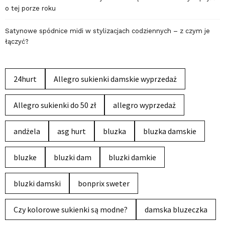
o tej porze roku
Satynowe spódnice midi w stylizacjach codziennych – z czym je
łączyć?
24hurt
Allegro sukienki damskie wyprzedaż
Allegro sukienki do 50 zł
allegro wyprzedaż
andżela
asg hurt
bluzka
bluzka damskie
bluzke
bluzki dam
bluzki damkie
bluzki damski
bonprix sweter
Czy kolorowe sukienki są modne?
damska bluzeczka