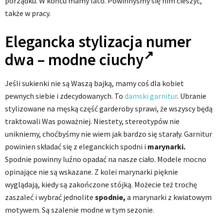
porządku. W końcu mamy lato. Powinnyśmy się nim cieszyć,
także w pracy.
Elegancka stylizacja numer
dwa –
modne ciuchy
Jeśli sukienki nie są Waszą bajką, mamy coś dla kobiet
pewnych siebie i zdecydowanych. To
damski garnitur
. Ubranie
stylizowane na męską część garderoby sprawi, że wszyscy będą
traktowali Was poważniej. Niestety, stereotypów nie
unikniemy, choćbyśmy nie wiem jak bardzo się starały. Garnitur
powinien składać się z eleganckich spodni i
marynarki.
Spodnie powinny luźno opadać na nasze ciało. Modele mocno
opinające nie są wskazane. Z kolei marynarki pięknie
wyglądają, kiedy są zakończone stójką. Możecie też trochę
zaszaleć i wybrać jednolite
spodnie,
a marynarki z kwiatowym
motywem. Są szalenie modne w tym sezonie.