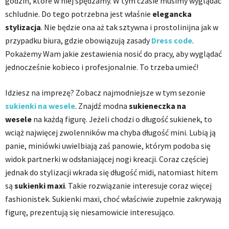
godzin, które w niej spędzamy. W tym czasie musimy wyglądać
schludnie. Do tego potrzebna jest właśnie
elegancka
stylizacja
. Nie będzie ona aż tak sztywna i prostolinijna jak w
przypadku biura, gdzie obowiązują zasady
Dress code
.
Pokażemy Wam jakie zestawienia nosić do pracy, aby wyglądać
jednocześnie kobieco i profesjonalnie. To trzeba umieć!
Idziesz na imprezę? Zobacz najmodniejsze w tym sezonie
sukienki na wesele
. Znajdź modna
sukieneczka na
wesele
na każdą figurę. Jeżeli chodzi o długość sukienek, to
wciąż najwięcej zwolenników ma chyba długość mini. Lubią ją
panie, miniówki uwielbiają zaś panowie, którym podoba się
widok partnerki w odsłaniającej nogi kreacji. Coraz częściej
jednak do stylizacji wkrada się długość midi, natomiast hitem
są
sukienki maxi
. Takie rozwiązanie interesuje coraz więcej
fashionistek. Sukienki maxi, choć właściwie zupełnie zakrywają
figurę, prezentują się niesamowicie interesująco.