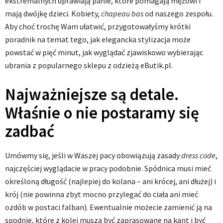
ekstremalnych uprawiają panie, które pomagają mężowi i
mają dwójkę dzieci. Kobiety,
chapeau
bas
od naszego zespołu.
Aby choć trochę Wam ułatwić, przygotowałyśmy krótki
poradnik na temat tego, jak elegancka stylizacja może
powstać w pięć minut, jak wyglądać zjawiskowo wybierając
ubrania z popularnego sklepu z odzieżą eButik.pl.
Najważniejsze są detale.
Właśnie o nie postaramy się
zadbać
Umówmy się, jeśli w Waszej pacy obowiązują zasady
dress
code
,
najczęściej wyglądacie w pracy podobnie. Spódnica musi mieć
określoną długość (najlepiej do kolana – ani krócej, ani dłużej) i
krój (nie powinna zbyt mocno przylegać do ciała ani mieć
ozdób w postaci falban). Ewentualnie możecie zamienić ją na
spodnie, które z kolei muszą być zaprasowane na kant i być