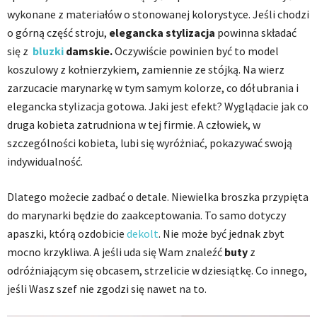
wykonane z materiałów o stonowanej kolorystyce. Jeśli chodzi
o górną część stroju,
elegancka stylizacja
powinna składać
się z
bluzki
damskie.
Oczywiście powinien być to model
koszulowy z kołnierzykiem, zamiennie ze stójką. Na wierz
zarzucacie marynarkę w tym samym kolorze, co dół ubrania i
elegancka stylizacja gotowa. Jaki jest efekt? Wyglądacie jak co
druga kobieta zatrudniona w tej firmie. A człowiek, w
szczególności kobieta, lubi się wyróżniać, pokazywać swoją
indywidualność.
Dlatego możecie zadbać o detale. Niewielka broszka przypięta
do marynarki będzie do zaakceptowania. To samo dotyczy
apaszki, którą ozdobicie
dekolt
. Nie może być jednak zbyt
mocno krzykliwa. A jeśli uda się Wam znaleźć
but
y
z
odróżniającym się obcasem, strzelicie w dziesiątkę. Co innego,
jeśli Wasz szef nie zgodzi się nawet na to.