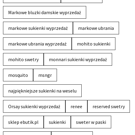
Markowe bluzki damskie wyprzedaż
markowe sukienki wyprzedaż
markowe ubrania
markowe ubrania wyprzedaż
mohito sukienki
mohito swetry
monnari sukienki wyprzedaż
mosquito
msngr
najpiękniejsze sukienki na weselu
Orsay sukienki wyprzedaż
renee
reserved swetry
sklep ebutik.pl
sukienki
sweter w paski