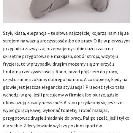
Szyk, klasa, elegancja – te słowa najczęściej kojarzą nam się ze
strojem na ważną uroczystość albo do pracy. O ile w pierwszym
przypadku zazwyczaj rezerwujemy sobie dużo czasu na
skrzętne przygotowanie makijażu, dobór stroju, wizytę u
fryzjera, to w przypadku drugim możemy się zmierzyć z
brutalną rzeczywistością. Rano, przed pójściem do pracy,
często same szukamy dobrego humoru. A co dopiero, kiedy na
głowie jest jeszcze elegancka stylizacja? Przecież tylko taka
wchodzi w grę, jeśli pracujemy w firmie albo biurze, gdzie
obowiązują zasady
dress
code
. A rano przydałoby się jeszcze
wypić gorącą kawę, wykonać toaletę, zrobić makijaż,
przygotować drugie śniadanie do pracy. Pal go sześć, jeśli tylko
dla siebie. Zdecydowanie wyższy poziom sportów