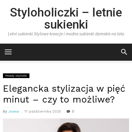
Styloholiczki – letnie
sukienki
Letni sukienki Stylowe kreacje i modne sukienki damskie na lato
Porady stylistki
Elegancka stylizacja w pięć
minut – czy to możliwe?
By
Joana
17 października 2025
0