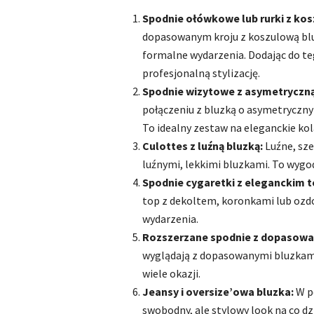
Spodnie ołówkowe lub rurki z kos
dopasowanym kroju z koszulową blu
formalne wydarzenia. Dodając do teg
profesjonalną stylizację.
Spodnie wizytowe z asymetryczną
połączeniu z bluzką o asymetrycznym
To idealny zestaw na eleganckie kol
Culottes z luźną bluzką:
Luźne, sze
luźnymi, lekkimi bluzkami. To wygod
Spodnie cygaretki z eleganckim 
top z dekoltem, koronkami lub ozd
wydarzenia.
Rozszerzane spodnie z dopasowa
wyglądają z dopasowanymi bluzkami, 
wiele okazji.
Jeansy i oversize’owa bluzka:
W po
swobodny, ale stylowy look na co dz