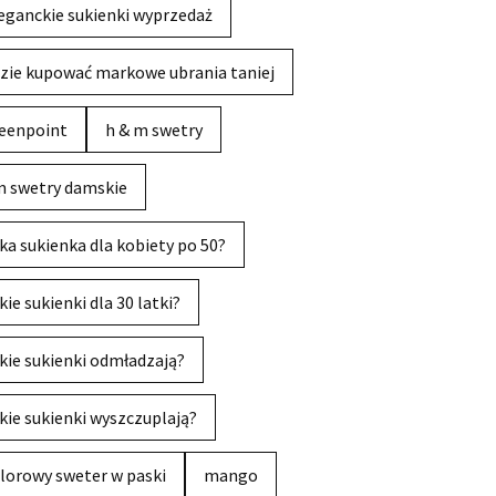
eganckie sukienki wyprzedaż
zie kupować markowe ubrania taniej
eenpoint
h & m swetry
 swetry damskie
ka sukienka dla kobiety po 50?
kie sukienki dla 30 latki?
kie sukienki odmładzają?
kie sukienki wyszczuplają?
lorowy sweter w paski
mango