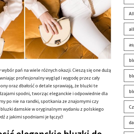
Al
al
as
bl
 wybór pań na wiele różnych okazji. Cieszą się one dużą
bl
ewniając profesjonalny wygląd i wygodę przez cały
ny oraz dbałość o detale sprawiają, że bluzki te
bl
zajami spodni, tworząc eleganckie i odpowiednie dla
my po nie na randki, spotkania ze znajomymi czy
Cz
e bluzki damskie w oryginalnym wydaniu z polskiego
ź z jakimi spodniami je łączyć!
da