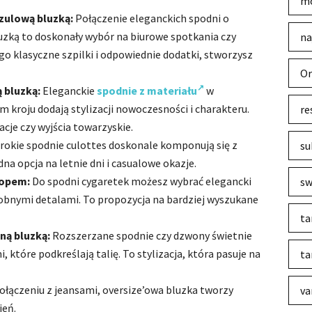
mo
zulową bluzką:
Połączenie eleganckich spodni o
zką to doskonały wybór na biurowe spotkania czy
na
o klasyczne szpilki i odpowiednie dodatki, stworzysz
Or
 bluzką:
Eleganckie
spodnie z materiału
w
 kroju dodają stylizacji nowoczesności i charakteru.
re
acje czy wyjścia towarzyskie.
rokie spodnie culottes doskonale komponują się z
su
na opcja na letnie dni i casualowe okazje.
topem:
Do spodni cygaretek możesz wybrać elegancki
sw
obnymi detalami. To propozycja na bardziej wyszukane
ta
ną bluzką:
Rozszerzane spodnie czy dzwony świetnie
które podkreślają talię. To stylizacja, która pasuje na
ta
łączeniu z jeansami, oversize’owa bluzka tworzy
va
ień.