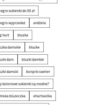
legro sukienki do 50 zł
legro wyprzedaż
andżela
g hurt
bluzka
uzka damskie
bluzke
uzki dam
bluzki damkie
uzki damski
bonprix sweter
y kolorowe sukienki są modne?
mska bluzeczka
ehurtwolka