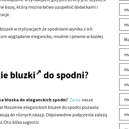
one bazę, którą można łatwo uzupełnić dodatkami i
ma
acje.
ma
luzek w stylizacjach ze spodniami wynika z ich
tom wyglądanie elegancko, modnie i pewnie w każdej
Ma
ma
ma
ie bluzki
do spodni
?
ma
mo
ka bluzka do eleganckich spodni
?
Zaraz
nasze
ia! Noszenie eleganckich bluzek do spodni pozwala
mo
asują do różnych okazji. Odpowiednie połączenia zależą
. Oto kilka sugestii: