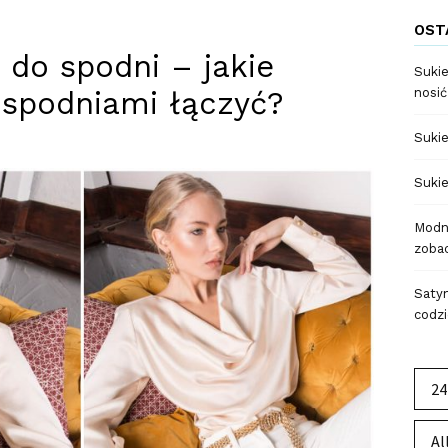
OST
 do spodni – jakie
Sukie
i spodniami łączyć?
nosić
Sukie
Sukie
Modne
zobac
Satyn
codzi
24
Al