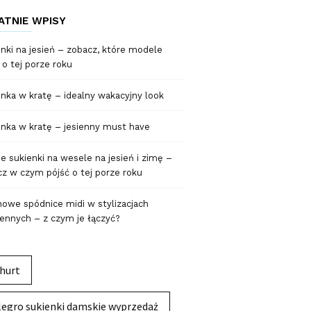
ATNIE WPISY
nki na jesień – zobacz, które modele
 o tej porze roku
nka w kratę – idealny wakacyjny look
nka w kratę – jesienny must have
 sukienki na wesele na jesień i zimę –
z w czym pójść o tej porze roku
owe spódnice midi w stylizacjach
ennych – z czym je łączyć?
hurt
legro sukienki damskie wyprzedaż