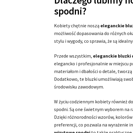
Dlaczego lubimy no
spodni?
Kobiety chętnie noszą
eleganckie blu
możliwość dopasowania do różnych oka
stylu i wygody, co sprawia, że są ideal
Przede wszystkim,
eleganckie bluzki 
elegancko i profesjonalnie w miejscu p
materiałom i dbałości o detale, tworz
Dodatkowo, te bluzki umożliwiają swo
środowisku zawodowym.
W życiu codziennym kobiety również do
spodni. Są one świetnym wyborem na ra
Dzięki różnorodności wzorów, kolorów 
preferencji, co pozwala na wyrażenie i
wizytowe spodni
to także praktyczne 