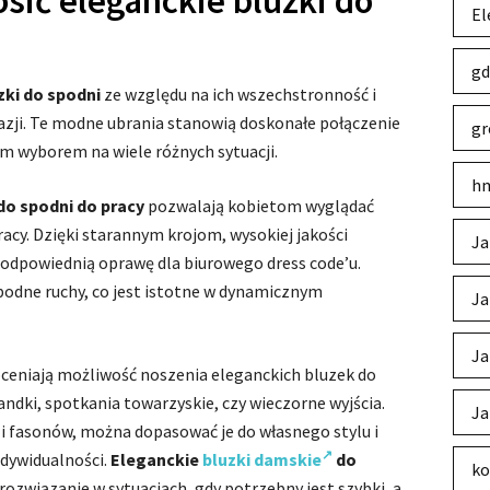
sić eleganckie bluzki do
El
gd
zki do spodni
ze względu na ich wszechstronność i
zji. Te modne ubrania stanowią doskonałe połączenie
gr
nym wyborem na wiele różnych sytuacji.
hm
do spodni do pracy
pozwalają kobietom wyglądać
racy. Dzięki starannym krojom, wysokiej jakości
Ja
ą odpowiednią oprawę dla biurowego dress code’u.
bodne ruchy, co jest istotne w dynamicznym
Ja
Ja
ceniają możliwość noszenia eleganckich bluzek do
ndki, spotkania towarzyskie, czy wieczorne wyjścia.
Ja
i fasonów, można dopasować je do własnego stylu i
ndywidualności.
Eleganckie
bluzki damskie
do
ko
rozwiązanie w sytuacjach, gdy potrzebny jest szybki, a