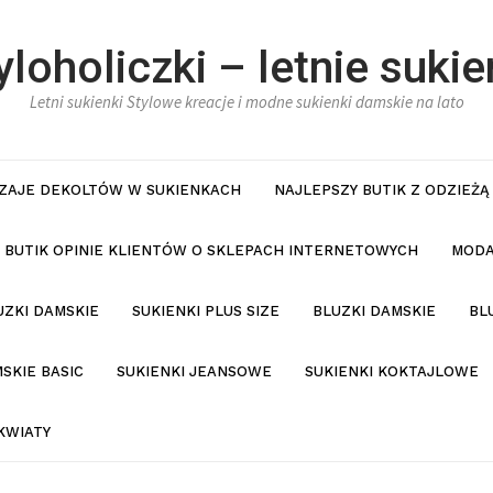
yloholiczki – letnie sukie
Letni sukienki Stylowe kreacje i modne sukienki damskie na lato
ZAJE DEKOLTÓW W SUKIENKACH
NAJLEPSZY BUTIK Z ODZIEŻĄ
BUTIK OPINIE KLIENTÓW O SKLEPACH INTERNETOWYCH
MODA
UZKI DAMSKIE
SUKIENKI PLUS SIZE
BLUZKI DAMSKIE
BL
SKIE BASIC
SUKIENKI JEANSOWE
SUKIENKI KOKTAJLOWE
KWIATY