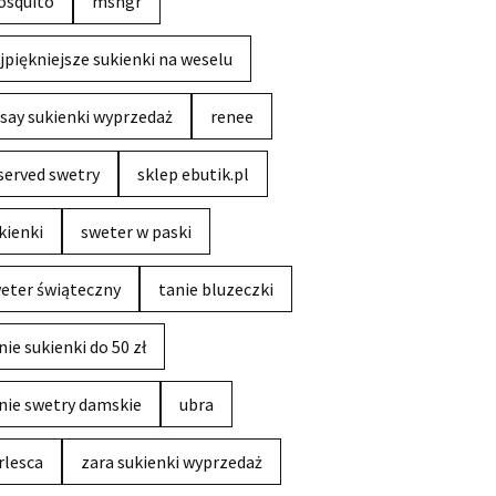
squito
msngr
jpiękniejsze sukienki na weselu
say sukienki wyprzedaż
renee
served swetry
sklep ebutik.pl
kienki
sweter w paski
eter świąteczny
tanie bluzeczki
nie sukienki do 50 zł
nie swetry damskie
ubra
rlesca
zara sukienki wyprzedaż