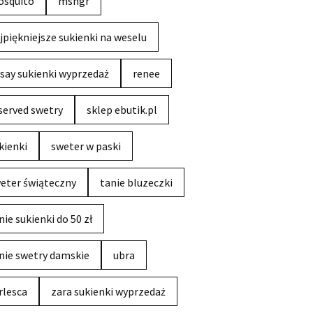
squito
msngr
jpiękniejsze sukienki na weselu
say sukienki wyprzedaż
renee
served swetry
sklep ebutik.pl
kienki
sweter w paski
eter świąteczny
tanie bluzeczki
nie sukienki do 50 zł
nie swetry damskie
ubra
rlesca
zara sukienki wyprzedaż