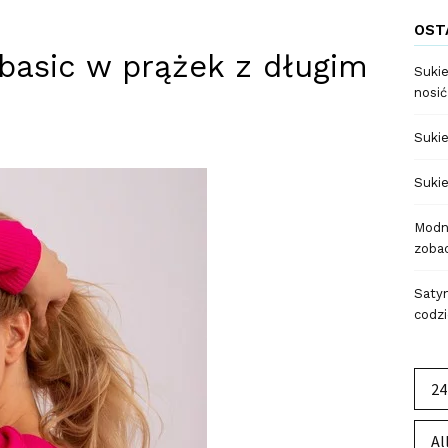
OST
basic w prążek z długim
Sukie
nosić
Sukie
Sukie
Modne
zobac
Satyn
codzi
24
Al