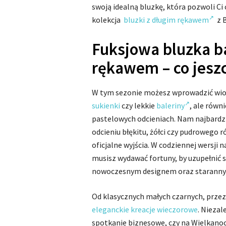
swoją idealną bluzkę, która pozwoli Ci 
kolekcja
bluzki z długim rękawem
z B
Fuksjowa bluzka b
rękawem – co jesz
W tym sezonie możesz wprowadzić wios
sukienki
czy lekkie
baleriny
, ale równ
pastelowych odcieniach. Nam najbardz
odcieniu błękitu, żółci czy pudrowego ró
oficjalne wyjścia. W codziennej wersji 
musisz wydawać fortuny, by uzupełnić 
nowoczesnym designem oraz starann
Od klasycznych małych czarnych, prz
eleganckie kreacje wieczorowe
. Niezal
spotkanie biznesowe, czy na Wielkanoc