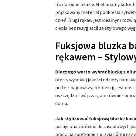
różnorodne okazje. Niebanalny kolor fuks
prążkowany materiał podkreśla sylwetk
dzień. Długi rękaw jest idealnym rozwi
ciepła bez rezygnacji ze stylowego wyg
Fuksjowa bluzka b
rękawem – Stylow
Dlaczego warto wybrać bluzkę z eBut
oferty wysokiej jakości odzieży damski
po te z najnowszych kolekcji, jest dos
oszczędza Twój czas, ale również umoż
domu.
Jak stylizować fuksjową bluzkę basi
pasuje ona zarówno do casualowych jean
pracy, na spotkanie z przyjaciółmi cz