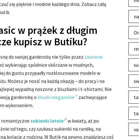
mo
czuć się pięknie i modnie każdego dnia. Zobacz całą
utik.
na
asic w prążek z długim
Or
cze kupisz w Butiku?
re
nę do swojej garderoby nie tylko przez
zwiewne
ież wybierając spódnice skórzane w modnych,
su
iej do gustu przypadły rozkloszowane modele w
żu. Możesz je nosić na każdą okazję – do pracy i na
sw
najlepiej wypadną noszone z bluzkami i t-shirtami. Nie
swoją garderobę o
bluzki eleganckie
zachwycające
ta
ym wykonaniem.
ta
ez romantyczne
sukienki letnie
w kwiaty, aż po
eżnie od tego, czy szukasz sukienki na randkę, na
va
ną kolację z rodziną. W Butik na pewno znajdziesz coś