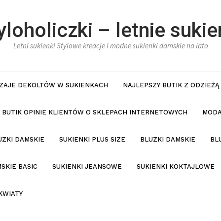
yloholiczki – letnie sukie
Letni sukienki Stylowe kreacje i modne sukienki damskie na lato
ZAJE DEKOLTÓW W SUKIENKACH
NAJLEPSZY BUTIK Z ODZIEŻĄ
BUTIK OPINIE KLIENTÓW O SKLEPACH INTERNETOWYCH
MODA
UZKI DAMSKIE
SUKIENKI PLUS SIZE
BLUZKI DAMSKIE
BL
SKIE BASIC
SUKIENKI JEANSOWE
SUKIENKI KOKTAJLOWE
KWIATY