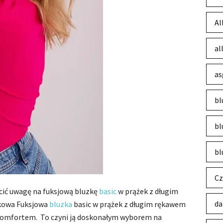
Al
al
as
bl
bl
bl
Cz
ócić uwagę na fuksjową bluzkę
basic
w prążek z długim
da
tkowa Fuksjowa
bluzka
basic w prążek z długim rękawem
 komfortem. To czyni ją doskonałym wyborem na