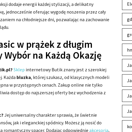
El
ji dodaje energii każdej stylizacji, a delikatny
ę, jednocześnie oferując wygodę noszenia przez cały
gd
ązaniem na chłodniejsze dni, pozwalając na zachowanie
lądu.
gr
asic w prążek z długim
hm
y Wybór na Każdą Okazję
Ja
ik.pl?
Sklep
internetowy Butik znany jest z szerokiej
ej. Każda
bluzka
, której szukasz, od klasycznych modeli
Ja
tępna w przystępnych cenach. Zakup online nie tylko
liwia dostęp do najszerszej oferty bez wychodzenia z
Ja
Ja
c?
Jej uniwersalny charakter sprawia, że świetnie
sów, jak i eleganckiej spódnicy. Możesz ją nosić do
ko
y na romantyczny spacer. Dodając odpowiednie
akcesoria
,