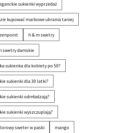
eganckie sukienki wyprzedaż
zie kupować markowe ubrania taniej
eenpoint
h & m swetry
 swetry damskie
ka sukienka dla kobiety po 50?
kie sukienki dla 30 latki?
kie sukienki odmładzają?
kie sukienki wyszczuplają?
lorowy sweter w paski
mango