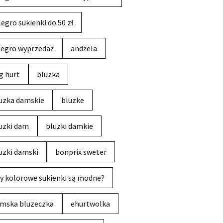
legro sukienki do 50 zł
legro wyprzedaż
andżela
g hurt
bluzka
uzka damskie
bluzke
uzki dam
bluzki damkie
uzki damski
bonprix sweter
y kolorowe sukienki są modne?
mska bluzeczka
ehurtwolka