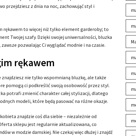
two przejdziesz z dnia na noc, zachowująć styl i
ma
ma
im rękawem to więcej niż tylko element garderoby; to
ent Twojej szafy. Dzięki swojej uniwersalności, bluzka
Ma
, zawsze pozwalając Ci wyglądać modnie i na czasie.
ma
ugim rękawem
ma
 znajdziesz nie tylko wspomnianą bluzkę, ale także
óre pomogą ci podkreślić swoją osobowość przez styl.
ma
a potrafi zmienić charakter całej stylizacji, dlatego
rodnych modeli, które będą pasować na różne okazje.
mo
kobieta znajdzie coś dla siebie – niezależnie od
mo
ferta sklepu jest regularnie aktualizowana, co
ów w modzie damskiej. Nie czekaj więc dłużej i znajdź