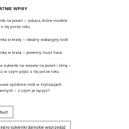
ATNIE WPISY
nki na jesień – zobacz, które modele
 o tej porze roku
nka w kratę – idealny wakacyjny look
nka w kratę – jesienny must have
 sukienki na wesele na jesień i zimę –
z w czym pójść o tej porze roku
owe spódnice midi w stylizacjach
ennych – z czym je łączyć?
hurt
legro sukienki damskie wyprzedaż