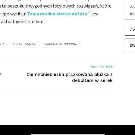
ieta poszukuje wygodnych i stylowych rozwiązań, które
za
nego wysiłku!
Tania modna kiecka na lato
jest
da
 aktualnymi trendami.
Zw
św
KIE
BLUZKI DAMSKI
DAMSKA BLUZECZKA
NEXT ARTICLE
w
Ciemnoniebieska prążkowana bluzka z
dekoltem w serek