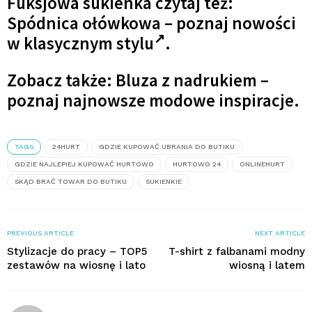
Fuksjowa sukienka czytaj też:
Spódnica ołówkowa – poznaj nowości
w klasycznym stylu
.
Zobacz także: Bluza z nadrukiem –
poznaj najnowsze modowe inspiracje.
TAGS
24HURT
GDZIE KUPOWAĆ UBRANIA DO BUTIKU
GDZIE NAJLEPIEJ KUPOWAĆ HURTOWO
HURTOWO 24
ONLINEHURT
SKĄD BRAĆ TOWAR DO BUTIKU
SUKIENKIE
PREVIOUS ARTICLE
NEXT ARTICLE
Stylizacje do pracy – TOP5
T-shirt z falbanami modny
zestawów na wiosnę i lato
wiosną i latem