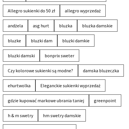
Allegro sukienki do 50 zł
allegro wyprzedaż
andżela
asg hurt
bluzka
bluzka damskie
bluzke
bluzki dam
bluzki damkie
bluzki damski
bonprix sweter
Czy kolorowe sukienki są modne?
damska bluzeczka
ehurtwolka
Eleganckie sukienki wyprzedaż
gdzie kupować markowe ubrania taniej
greenpoint
h & m swetry
hm swetry damskie