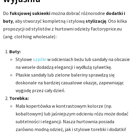
Do
fuksjowej sukienki
można dobrać różnorodne
dodatki i
buty
, aby stworzyć kompletną i stylową
stylizację
. Oto kilka
propozycji od stylistów z hurtowni odzieży Factoryprice.eu
(ang. clothing wholesale) :
Buty:
Stylowe
szpilki
w odcieniach beżu lub sandały na obcasie
na wesele dodadzą elegancji i wydłużą sylwetkę.
Płaskie sandały lub zielone baleriny sprawdzą się
doskonale na bardziej casualowe okazje, zapewniając
wygodę przez cały dzień.
Torebka:
Mała kopertówka w kontrastowym kolorze (np.
kobaltowym) lub jaśniejszym odcieniu różu może dodać
subtelności i elegancji. Nasza hurtownia posiada
zarówno modną odzież, jak i stylowe torebki i dodatki!