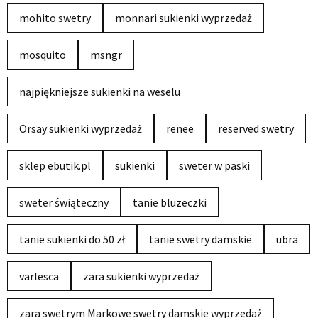
mohito swetry
monnari sukienki wyprzedaż
mosquito
msngr
najpiękniejsze sukienki na weselu
Orsay sukienki wyprzedaż
renee
reserved swetry
sklep ebutik.pl
sukienki
sweter w paski
sweter świąteczny
tanie bluzeczki
tanie sukienki do 50 zł
tanie swetry damskie
ubra
varlesca
zara sukienki wyprzedaż
zara swetrym Markowe swetry damskie wyprzedaż