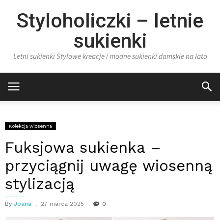
Styloholiczki – letnie
sukienki
Letni sukienki Stylowe kreacje i modne sukienki damskie na lato
Kolekcja wiosenna
Fuksjowa sukienka –
przyciągnij uwagę wiosenną
stylizacją
By
Joana
27 marca 2025
0