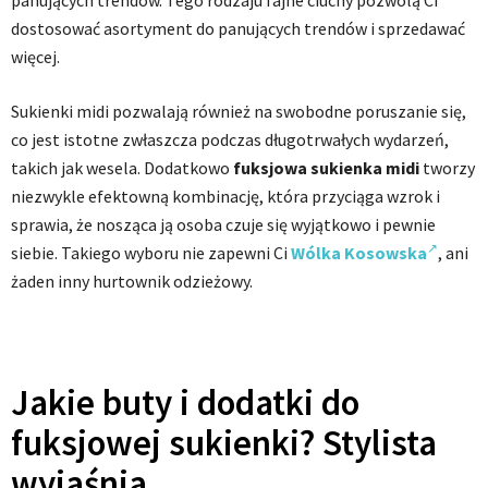
panujących trendów. Tego rodzaju fajne ciuchy pozwolą Ci
dostosować asortyment do panujących trendów i sprzedawać
więcej.
Sukienki midi pozwalają również na swobodne poruszanie się,
co jest istotne zwłaszcza podczas długotrwałych wydarzeń,
takich jak wesela. Dodatkowo
fuksjowa sukienka midi
tworzy
niezwykle efektowną kombinację, która przyciąga wzrok i
sprawia, że nosząca ją osoba czuje się wyjątkowo i pewnie
siebie. Takiego wyboru nie zapewni Ci
Wólka Kosowska
, ani
żaden inny hurtownik odzieżowy.
Jakie buty i dodatki do
fuksjowej sukienki? Stylista
wyjaśnia