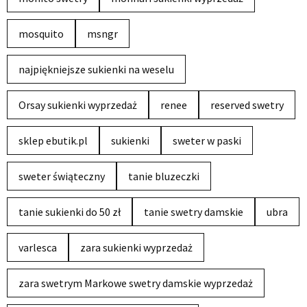
mosquito
msngr
najpiękniejsze sukienki na weselu
Orsay sukienki wyprzedaż
renee
reserved swetry
sklep ebutik.pl
sukienki
sweter w paski
sweter świąteczny
tanie bluzeczki
tanie sukienki do 50 zł
tanie swetry damskie
ubra
varlesca
zara sukienki wyprzedaż
zara swetrym Markowe swetry damskie wyprzedaż