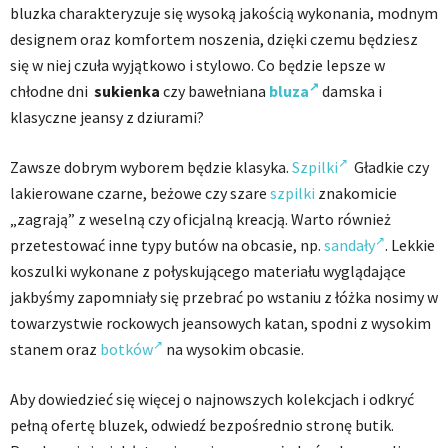
bluzka charakteryzuje się wysoką jakością wykonania, modnym
designem oraz komfortem noszenia, dzięki czemu będziesz
się w niej czuła wyjątkowo i stylowo. Co będzie lepsze w
chłodne dni
sukienka
czy bawełniana
bluza
damska i
klasyczne jeansy z dziurami?
Zawsze dobrym wyborem będzie klasyka.
Szpilki
Gładkie czy
lakierowane czarne, beżowe czy szare
szpilki
znakomicie
„zagrają” z weselną czy oficjalną kreacją. Warto również
przetestować inne typy butów na obcasie, np.
sandały
. Lekkie
koszulki wykonane z połyskującego materiału wyglądające
jakbyśmy zapomniały się przebrać po wstaniu z łóżka nosimy w
towarzystwie rockowych jeansowych katan, spodni z wysokim
stanem oraz
botków
na wysokim obcasie.
Aby dowiedzieć się więcej o najnowszych kolekcjach i odkryć
pełną ofertę bluzek, odwiedź bezpośrednio stronę butik.