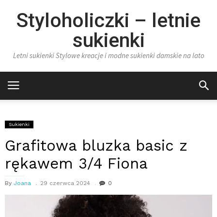
Styloholiczki – letnie
sukienki
Letni sukienki Stylowe kreacje i modne sukienki damskie na lato
Sukienki
Grafitowa bluzka basic z
rękawem 3/4 Fiona
By
Joana
29 czerwca 2024
0