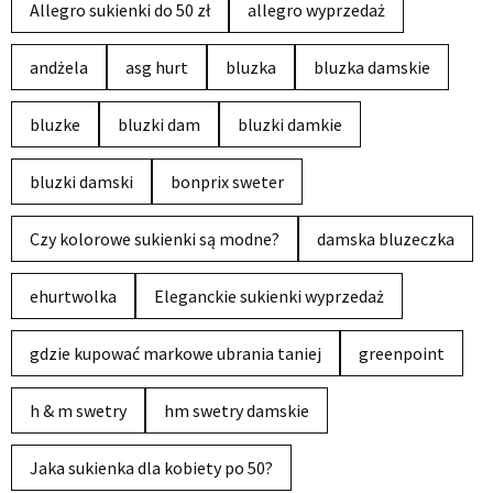
Allegro sukienki do 50 zł
allegro wyprzedaż
andżela
asg hurt
bluzka
bluzka damskie
bluzke
bluzki dam
bluzki damkie
bluzki damski
bonprix sweter
Czy kolorowe sukienki są modne?
damska bluzeczka
ehurtwolka
Eleganckie sukienki wyprzedaż
gdzie kupować markowe ubrania taniej
greenpoint
h & m swetry
hm swetry damskie
Jaka sukienka dla kobiety po 50?