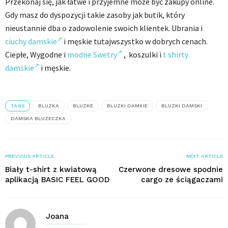
Przekonaj się, jak łatwe i przyjemne może być zakupy online.
Gdy masz do dyspozycji takie zasoby jak butik, który
nieustannie dba o zadowolenie swoich klientek. Ubrania i
ciuchy damskie
i męskie tutajwszystko w dobrych cenach.
Ciepłe, Wygodne i
modne Swetry
, koszulki i
t shirty
damskie
i męskie.
TAGS
BLUZKA
BLUZKE
BLUZKI DAMKIE
BLUZKI DAMSKI
DAMSKA BLUZECZKA
PREVIOUS ARTICLE
NEXT ARTICLE
Biały t-shirt z kwiatową
Czerwone dresowe spodnie
aplikacją BASIC FEEL GOOD
cargo ze ściągaczami
Joana