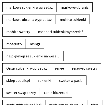
markowe sukienki wyprzedaż
markowe ubrania
markowe ubrania wyprzedaż
mohito sukienki
mohito swetry
monnari sukienki wyprzedaż
mosquito
msngr
najpiękniejsze sukienki na weselu
Orsay sukienki wyprzedaż
renee
reserved swetry
sklep ebutik.pl
sukienki
sweter w paski
sweter świąteczny
tanie bluzeczki
tanie sukienki do 50 zł
tanie swetry damskie
ubra