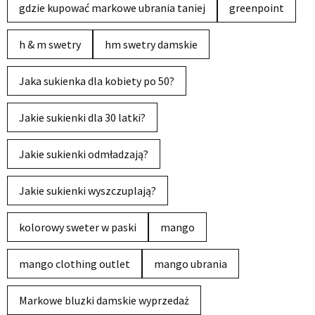
gdzie kupować markowe ubrania taniej
greenpoint
h & m swetry
hm swetry damskie
Jaka sukienka dla kobiety po 50?
Jakie sukienki dla 30 latki?
Jakie sukienki odmładzają?
Jakie sukienki wyszczuplają?
kolorowy sweter w paski
mango
mango clothing outlet
mango ubrania
Markowe bluzki damskie wyprzedaż