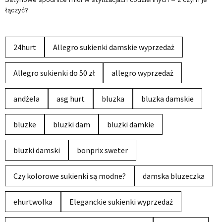
łączyć?
24hurt
Allegro sukienki damskie wyprzedaż
Allegro sukienki do 50 zł
allegro wyprzedaż
andżela
asg hurt
bluzka
bluzka damskie
bluzke
bluzki dam
bluzki damkie
bluzki damski
bonprix sweter
Czy kolorowe sukienki są modne?
damska bluzeczka
ehurtwolka
Eleganckie sukienki wyprzedaż