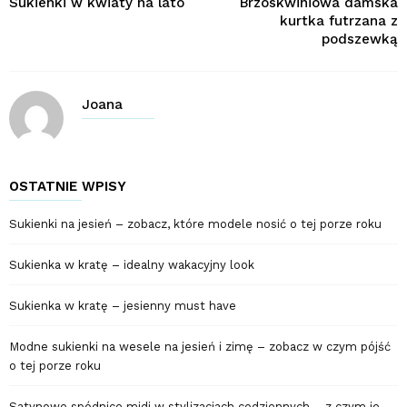
Sukienki w kwiaty na lato
Brzoskwiniowa damska
kurtka futrzana z
podszewką
Joana
OSTATNIE WPISY
Sukienki na jesień – zobacz, które modele nosić o tej porze roku
Sukienka w kratę – idealny wakacyjny look
Sukienka w kratę – jesienny must have
Modne sukienki na wesele na jesień i zimę – zobacz w czym pójść
o tej porze roku
Satynowe spódnice midi w stylizacjach codziennych – z czym je