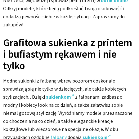
Nie czekaj więc dłużej i sprawdź pełną ofertę w
butik online
Odkryj modele, które będą podkreślać Twoją osobowość i
dodadzą pewności siebie w każdej sytuacji. Zapraszamy do
zakupów!
Grafitowa sukienka z printem
i bufiastym rękawem i nie
tylko
Modne sukienki z falbaną wbrew pozorom doskonale
sprawdzają się nie tylko w dziecięcych, ale także kobiecych
stylizacjach. . Dzięki
sukienkom
z falbanami zadbasz o
modny i kobiecy look na co dzień, a także załatwisz sobie
niemal gotową stylizację. Wyróżniamy modele przeznaczone
do chodzenia na co dzień, a także eleganckie kreacje
koktajlowe lub wieczorowe na specjalne okazje. W obu
przypadkach ozdobne
falbany
dodają
sukienkom