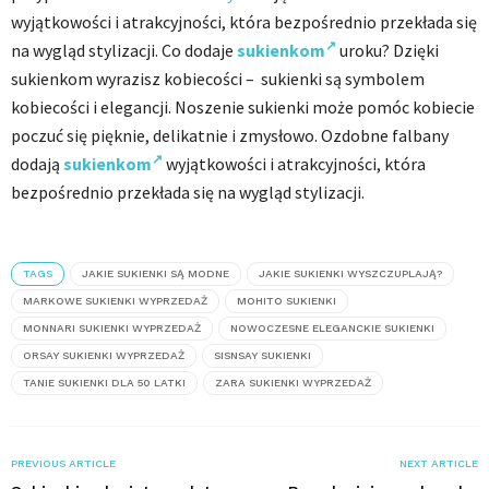
wyjątkowości i atrakcyjności, która bezpośrednio przekłada się
na wygląd stylizacji. Co dodaje
sukienkom
uroku? Dzięki
sukienkom wyrazisz kobiecości – sukienki są symbolem
kobiecości i elegancji. Noszenie sukienki może pomóc kobiecie
poczuć się pięknie, delikatnie i zmysłowo. Ozdobne falbany
dodają
sukienkom
wyjątkowości i atrakcyjności, która
bezpośrednio przekłada się na wygląd stylizacji.
TAGS
JAKIE SUKIENKI SĄ MODNE
JAKIE SUKIENKI WYSZCZUPLAJĄ?
MARKOWE SUKIENKI WYPRZEDAŻ
MOHITO SUKIENKI
MONNARI SUKIENKI WYPRZEDAŻ
NOWOCZESNE ELEGANCKIE SUKIENKI
ORSAY SUKIENKI WYPRZEDAŻ
SISNSAY SUKIENKI
TANIE SUKIENKI DLA 50 LATKI
ZARA SUKIENKI WYPRZEDAŻ
PREVIOUS ARTICLE
NEXT ARTICLE