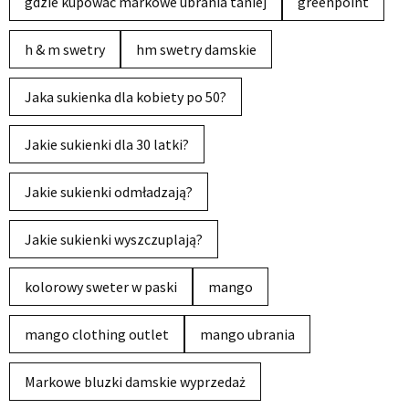
gdzie kupować markowe ubrania taniej
greenpoint
h & m swetry
hm swetry damskie
Jaka sukienka dla kobiety po 50?
Jakie sukienki dla 30 latki?
Jakie sukienki odmładzają?
Jakie sukienki wyszczuplają?
kolorowy sweter w paski
mango
mango clothing outlet
mango ubrania
Markowe bluzki damskie wyprzedaż