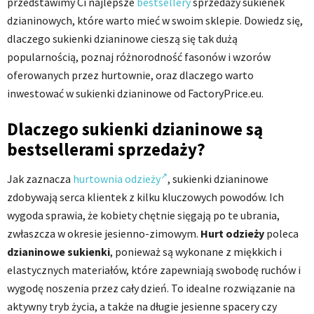
przedstawimy Ci najlepsze
bestsellery
sprzedaży sukienek
dzianinowych, które warto mieć w swoim sklepie. Dowiedz się,
dlaczego sukienki dzianinowe cieszą się tak dużą
popularnością, poznaj różnorodność fasonów i wzorów
oferowanych przez hurtownie, oraz dlaczego warto
inwestować w sukienki dzianinowe od FactoryPrice.eu.
Dlaczego sukienki dzianinowe są
bestsellerami sprzedaży?
Jak zaznacza
hurtownia odzieży
, sukienki dzianinowe
zdobywają serca klientek z kilku kluczowych powodów. Ich
wygoda sprawia, że kobiety chętnie sięgają po te ubrania,
zwłaszcza w okresie jesienno-zimowym.
Hurt odzieży
poleca
dzianinowe sukienki
, ponieważ są wykonane z miękkich i
elastycznych materiałów, które zapewniają swobodę ruchów i
wygodę noszenia przez cały dzień. To idealne rozwiązanie na
aktywny tryb życia, a także na długie jesienne spacery czy