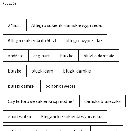
łączyć?
24hurt
Allegro sukienki damskie wyprzedaż
Allegro sukienki do 50 zł
allegro wyprzedaż
andżela
asg hurt
bluzka
bluzka damskie
bluzke
bluzki dam
bluzki damkie
bluzki damski
bonprix sweter
Czy kolorowe sukienki są modne?
damska bluzeczka
ehurtwolka
Eleganckie sukienki wyprzedaż