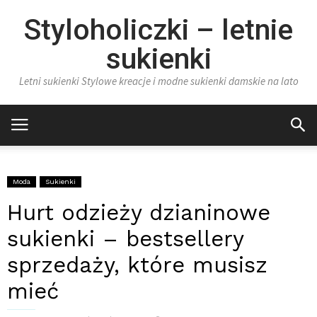
Styloholiczki – letnie
sukienki
Letni sukienki Stylowe kreacje i modne sukienki damskie na lato
Moda
Sukienki
Hurt odzieży dzianinowe
sukienki – bestsellery
sprzedaży, które musisz
mieć