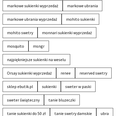
markowe sukienki wyprzedaż
markowe ubrania
markowe ubrania wyprzedaż
mohito sukienki
mohito swetry
monnari sukienki wyprzedaż
mosquito
msngr
najpiękniejsze sukienki na weselu
Orsay sukienki wyprzedaż
renee
reserved swetry
sklep ebutik.pl
sukienki
sweter w paski
sweter świąteczny
tanie bluzeczki
tanie sukienki do 50 zł
tanie swetry damskie
ubra