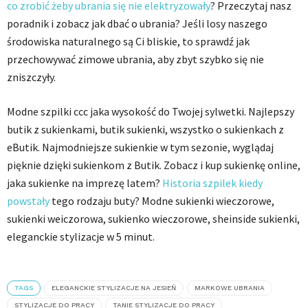
co zrobić żeby ubrania się nie elektryzowały
? Przeczytaj nasz
poradnik i zobacz jak dbać o ubrania? Jeśli losy naszego
środowiska naturalnego są Ci bliskie, to sprawdź jak
przechowywać zimowe ubrania, aby zbyt szybko się nie
zniszczyły.
Modne szpilki ccc jaka wysokość do Twojej sylwetki. Najlepszy
butik z sukienkami, butik sukienki, wszystko o sukienkach z
eButik. Najmodniejsze sukienkie w tym sezonie, wyglądaj
pięknie dzięki sukienkom z Butik. Zobacz i kup sukienkę online,
jaka sukienke na imprezę latem?
Historia szpilek kiedy
powstały
tego rodzaju buty? Modne sukienki wieczorowe,
sukienki weiczorowa, sukienko wieczorowe, sheinside sukienki,
eleganckie stylizacje w 5 minut.
TAGS
ELEGANCKIE STYLIZACJE NA JESIEŃ
MARKOWE UBRANIA
STYLIZACJE DO PRACY
TANIE STYLIZACJE DO PRACY