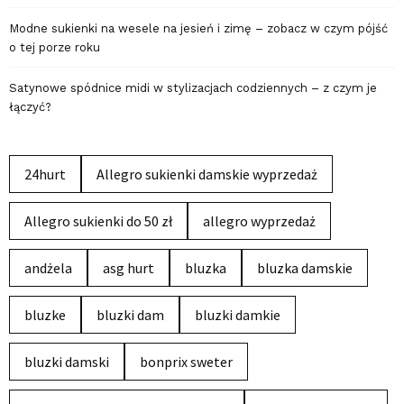
Modne sukienki na wesele na jesień i zimę – zobacz w czym pójść
o tej porze roku
Satynowe spódnice midi w stylizacjach codziennych – z czym je
łączyć?
24hurt
Allegro sukienki damskie wyprzedaż
Allegro sukienki do 50 zł
allegro wyprzedaż
andżela
asg hurt
bluzka
bluzka damskie
bluzke
bluzki dam
bluzki damkie
bluzki damski
bonprix sweter