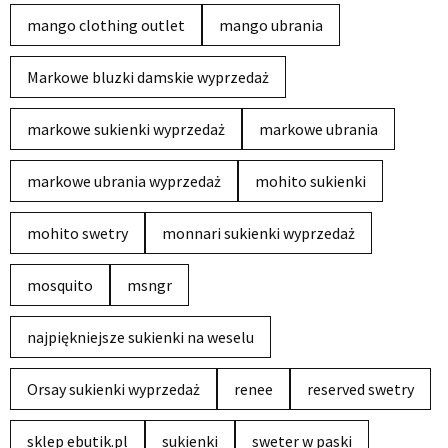
mango clothing outlet
mango ubrania
Markowe bluzki damskie wyprzedaż
markowe sukienki wyprzedaż
markowe ubrania
markowe ubrania wyprzedaż
mohito sukienki
mohito swetry
monnari sukienki wyprzedaż
mosquito
msngr
najpiękniejsze sukienki na weselu
Orsay sukienki wyprzedaż
renee
reserved swetry
sklep ebutik.pl
sukienki
sweter w paski