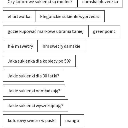
Czy kolorowe sukienki są modne?
damska bluzeczka
ehurtwolka
Eleganckie sukienki wyprzedaż
gdzie kupować markowe ubrania taniej
greenpoint
h & m swetry
hm swetry damskie
Jaka sukienka dla kobiety po 50?
Jakie sukienki dla 30 latki?
Jakie sukienki odmładzają?
Jakie sukienki wyszczuplają?
kolorowy sweter w paski
mango