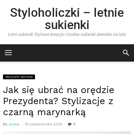
Styloholiczki – letnie
sukienki
Letni sukienki Stylowe kreacje i modne sukienki damskie na lato
Marynarki damskie
Jak się ubrać na orędzie
Prezydenta? Stylizacje z
czarną marynarką
By
Joana
19 października 2024
0