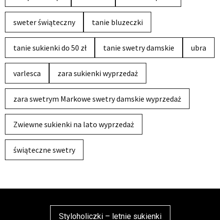
sweter świąteczny
tanie bluzeczki
tanie sukienki do 50 zł
tanie swetry damskie
ubra
varlesca
zara sukienki wyprzedaż
zara swetrym Markowe swetry damskie wyprzedaż
Zwiewne sukienki na lato wyprzedaż
świąteczne swetry
Styloholiczki – letnie sukienki