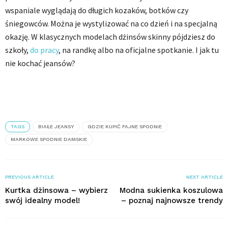
wspaniale wyglądają do długich kozaków, botków czy
śniegowców. Można je wystylizować na co dzień i na specjalną
okazję. W klasycznych modelach dżinsów skinny pójdziesz do
szkoły,
do pracy
, na randkę albo na oficjalne spotkanie. I jak tu
nie kochać jeansów?
TAGS
BIAŁE JEANSY
GDZIE KUPIĆ FAJNE SPODNIE
MARKOWE SPODNIE DAMSKIE
PREVIOUS ARTICLE
NEXT ARTICLE
Kurtka dżinsowa – wybierz
Modna sukienka koszulowa
swój idealny model!
– poznaj najnowsze trendy