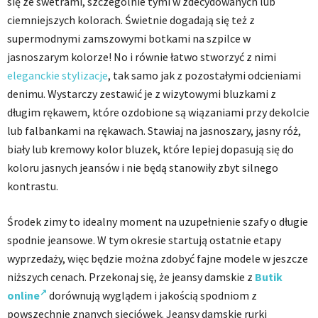
się ze swetrami, szczególnie tymi w zdecydowanych lub
ciemniejszych kolorach. Świetnie dogadają się też z
supermodnymi zamszowymi botkami na szpilce w
jasnoszarym kolorze! No i równie łatwo stworzyć z nimi
eleganckie stylizacje
, tak samo jak z pozostałymi odcieniami
denimu. Wystarczy zestawić je z wizytowymi bluzkami z
długim rękawem, które ozdobione są wiązaniami przy dekolcie
lub falbankami na rękawach. Stawiaj na jasnoszary, jasny róż,
biały lub kremowy kolor bluzek, które lepiej dopasują się do
koloru jasnych jeansów i nie będą stanowiły zbyt silnego
kontrastu.
Środek zimy to idealny moment na uzupełnienie szafy o długie
spodnie jeansowe. W tym okresie startują ostatnie etapy
wyprzedaży, więc będzie można zdobyć fajne modele w jeszcze
niższych cenach. Przekonaj się, że jeansy damskie z
Butik
online
dorównują wyglądem i jakością spodniom z
powszechnie znanych sieciówek. Jeansy damskie rurki