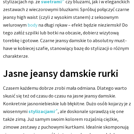
stylizacjach np. ze
swetrami
czy bluzami, jak i w eleganckich
zestawach z wieczorowymi bluzkami. Spróbuj połączyć czarne
jeansy high waist (czyli z wysokim stanem) z seksownym
welurowym
body
na długi rękaw – efekt będzie nieziemski! Do
tego załóż szpilki lub botki na obcasie, dobierz wizytową
torebkę i gotowe. Czarne jeansy damskie to absolutny must-
have w kobiecej szafie, stanowiący bazę do stylizacji o różnym
charakterze.
Jasne jeansy damskie rurki
Czasem każdemu dobrze zrobi mała odmiana. Dlatego warto
skusić się też od czasu do czasu na jasne jeansy damskie.
Konkretnie jasnoniebieskie lub błękitne. Dużo osób kojarzy je z
wiosennymi
stylizacjami
, ale doskonale sprawdzą się one
także zimą. Już samym swoim kolorem rozjaśnią ciężkie,
zimowe zestawy z puchowymi kurtkami. Idealnie skomponują