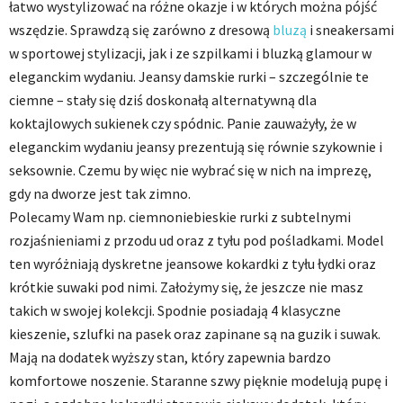
łatwo wystylizować na różne okazje i w których można pójść
wszędzie. Sprawdzą się zarówno z dresową
bluzą
i sneakersami
w sportowej stylizacji, jak i ze szpilkami i bluzką glamour w
eleganckim wydaniu. Jeansy damskie rurki – szczególnie te
ciemne – stały się dziś doskonałą alternatywną dla
koktajlowych sukienek czy spódnic. Panie zauważyły, że w
eleganckim wydaniu jeansy prezentują się równie szykownie i
seksownie. Czemu by więc nie wybrać się w nich na imprezę,
gdy na dworze jest tak zimno.
Polecamy Wam np. ciemnoniebieskie rurki z subtelnymi
rozjaśnieniami z przodu ud oraz z tyłu pod pośladkami. Model
ten wyróżniają dyskretne jeansowe kokardki z tyłu łydki oraz
krótkie suwaki pod nimi. Założymy się, że jeszcze nie masz
takich w swojej kolekcji. Spodnie posiadają 4 klasyczne
kieszenie, szlufki na pasek oraz zapinane są na guzik i suwak.
Mają na dodatek wyższy stan, który zapewnia bardzo
komfortowe noszenie. Staranne szwy pięknie modelują pupę i