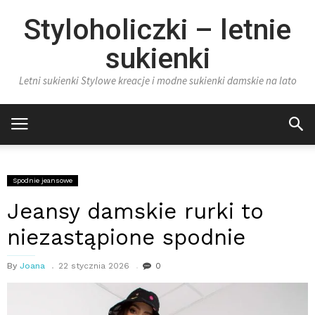
Styloholiczki – letnie
sukienki
Letni sukienki Stylowe kreacje i modne sukienki damskie na lato
Spodnie jeansowe
Jeansy damskie rurki to
niezastąpione spodnie
By
Joana
22 stycznia 2026
0