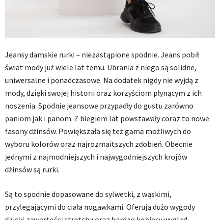
Jeansy damskie rurki – niezastąpione spodnie. Jeans pobił
świat mody już wiele lat temu. Ubrania z niego są solidne,
uniwersalne i ponadczasowe. Na dodatek nigdy nie wyjdą z
mody, dzięki swojej historii oraz korzyściom płynącym z ich
noszenia. Spodnie jeansowe przypadły do gustu zarówno
paniom jak i panom. Z biegiem lat powstawały coraz to nowe
fasony dżinsów. Powiększała się też gama możliwych do
wyboru kolorów oraz najrozmaitszych zdobień. Obecnie
jednymi z najmodniejszych i najwygodniejszych krojów
dżinsów są rurki.
Są to spodnie dopasowane do sylwetki, z wąskimi,
przylegającymi do ciała nogawkami. Oferują dużo wygody
dzięki zawartości stretchu oraz bardzo kobiecy wygląd,