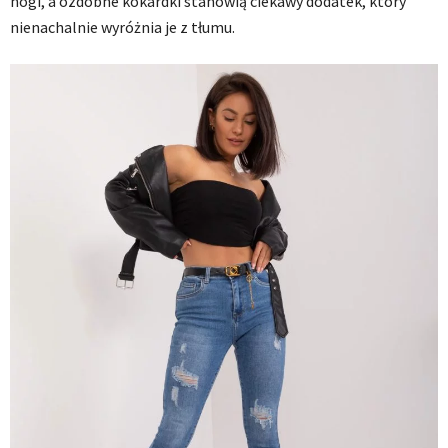
nogi, a ozdobne kokardki stanowią ciekawy dodatek, który
nienachalnie wyróżnia je z tłumu.