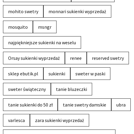
mohito swetry
monnari sukienki wyprzedaż
mosquito
msngr
najpiękniejsze sukienki na weselu
Orsay sukienki wyprzedaż
renee
reserved swetry
sklep ebutik.pl
sukienki
sweter w paski
sweter świąteczny
tanie bluzeczki
tanie sukienki do 50 zł
tanie swetry damskie
ubra
varlesca
zara sukienki wyprzedaż