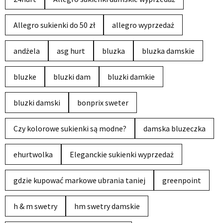
Allegro sukienki do 50 zł
allegro wyprzedaż
andżela
asg hurt
bluzka
bluzka damskie
bluzke
bluzki dam
bluzki damkie
bluzki damski
bonprix sweter
Czy kolorowe sukienki są modne?
damska bluzeczka
ehurtwolka
Eleganckie sukienki wyprzedaż
gdzie kupować markowe ubrania taniej
greenpoint
h & m swetry
hm swetry damskie