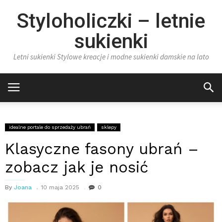
Styloholiczki – letnie
sukienki
Letni sukienki Stylowe kreacje i modne sukienki damskie na lato
idealne portale do sprzedaży ubrań
sklepy
Klasyczne fasony ubrań –
zobacz jak je nosić
By
Joana
10 maja 2025
0