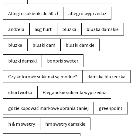
Allegro sukienki do 50 zł
allegro wyprzedaż
andżela
asg hurt
bluzka
bluzka damskie
bluzke
bluzki dam
bluzki damkie
bluzki damski
bonprix sweter
Czy kolorowe sukienki są modne?
damska bluzeczka
ehurtwolka
Eleganckie sukienki wyprzedaż
gdzie kupować markowe ubrania taniej
greenpoint
h & m swetry
hm swetry damskie