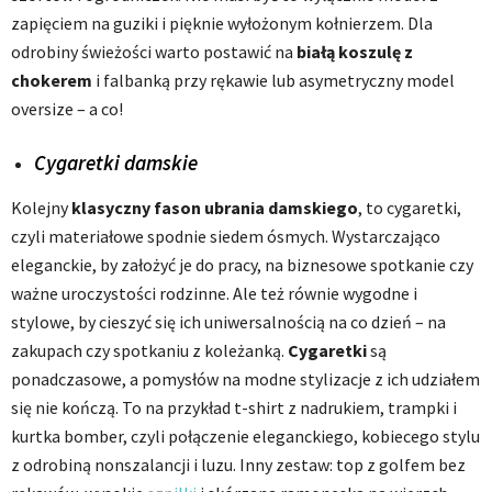
zapięciem na guziki i pięknie wyłożonym kołnierzem. Dla
odrobiny świeżości warto postawić na
białą koszulę z
chokerem
i falbanką przy rękawie lub asymetryczny model
oversize – a co!
Cygaretki damskie
Kolejny
klasyczny fason ubrania damskiego
, to cygaretki,
czyli materiałowe spodnie siedem ósmych. Wystarczająco
eleganckie, by założyć je do pracy, na biznesowe spotkanie czy
ważne uroczystości rodzinne. Ale też równie wygodne i
stylowe, by cieszyć się ich uniwersalnością na co dzień – na
zakupach czy spotkaniu z koleżanką.
Cygaretki
są
ponadczasowe, a pomysłów na modne stylizacje z ich udziałem
się nie kończą. To na przykład t-shirt z nadrukiem, trampki i
kurtka bomber, czyli połączenie eleganckiego, kobiecego stylu
z odrobiną nonszalancji i luzu. Inny zestaw: top z golfem bez