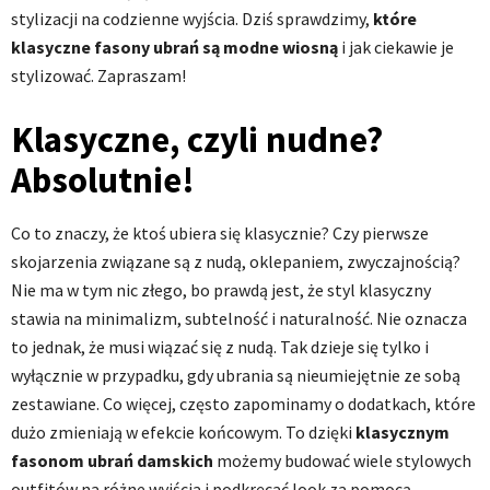
stylizacji na codzienne wyjścia. Dziś sprawdzimy,
które
klasyczne fasony ubrań są modne wiosną
i jak ciekawie je
stylizować. Zapraszam!
Klasyczne, czyli nudne?
Absolutnie!
Co to znaczy, że ktoś ubiera się klasycznie? Czy pierwsze
skojarzenia związane są z nudą, oklepaniem, zwyczajnością?
Nie ma w tym nic złego, bo prawdą jest, że styl klasyczny
stawia na minimalizm, subtelność i naturalność. Nie oznacza
to jednak, że musi wiązać się z nudą. Tak dzieje się tylko i
wyłącznie w przypadku, gdy ubrania są nieumiejętnie ze sobą
zestawiane. Co więcej, często zapominamy o dodatkach, które
dużo zmieniają w efekcie końcowym. To dzięki
klasycznym
fasonom ubrań damskich
możemy budować wiele stylowych
outfitów na różne wyjścia i podkręcać look za pomocą