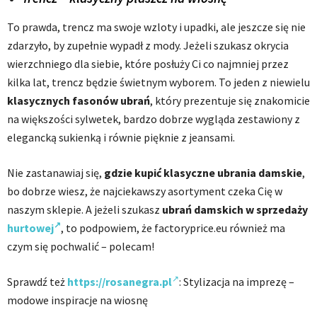
To prawda, trencz ma swoje wzloty i upadki, ale jeszcze się nie
zdarzyło, by zupełnie wypadł z mody. Jeżeli szukasz okrycia
wierzchniego dla siebie, które posłuży Ci co najmniej przez
kilka lat, trencz będzie świetnym wyborem. To jeden z niewielu
klasycznych fasonów ubrań
, który prezentuje się znakomicie
na większości sylwetek, bardzo dobrze wygląda zestawiony z
elegancką sukienką i równie pięknie z jeansami.
Nie zastanawiaj się,
gdzie kupić klasyczne ubrania damskie
,
bo dobrze wiesz, że najciekawszy asortyment czeka Cię w
naszym sklepie. A jeżeli szukasz
ubrań damskich w sprzedaży
hurtowej
, to podpowiem, że factoryprice.eu również ma
czym się pochwalić – polecam!
Sprawdź też
https://rosanegra.pl
: Stylizacja na imprezę –
modowe inspiracje na wiosnę