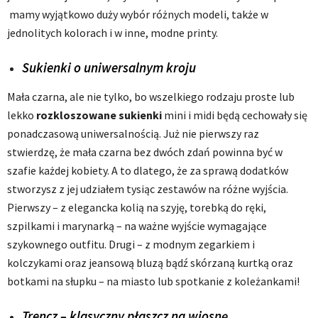
mamy wyjątkowo duży wybór różnych modeli, także w
jednolitych kolorach i w inne, modne printy.
Sukienki o uniwersalnym kroju
Mała czarna, ale nie tylko, bo wszelkiego rodzaju proste lub
lekko
rozkloszowane sukienki
mini i midi będą cechowały się
ponadczasową uniwersalnością. Już nie pierwszy raz
stwierdzę, że mała czarna bez dwóch zdań powinna być w
szafie każdej kobiety. A to dlatego, że za sprawą dodatków
stworzysz z jej udziałem tysiąc zestawów na różne wyjścia.
Pierwszy – z elegancka kolią na szyję, torebką do ręki,
szpilkami i marynarką – na ważne wyjście wymagające
szykownego outfitu. Drugi – z modnym zegarkiem i
kolczykami oraz jeansową bluzą bądź skórzaną kurtką oraz
botkami na słupku – na miasto lub spotkanie z koleżankami!
Trencz – klasyczny płaszcz na wiosnę