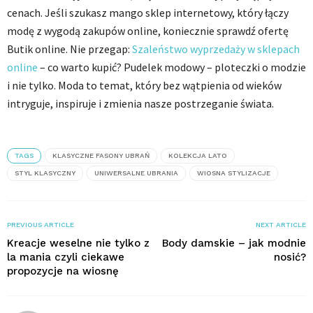
cenach. Jeśli szukasz mango sklep internetowy, który łączy
modę z wygodą zakupów online, koniecznie sprawdź ofertę
Butik online. Nie przegap:
Szaleństwo wyprzedaży w sklepach
online
– co warto kupić? Pudelek modowy – ploteczki o modzie
i nie tylko. Moda to temat, który bez wątpienia od wieków
intryguje, inspiruje i zmienia nasze postrzeganie świata.
TAGS
KLASYCZNE FASONY UBRAŃ
KOLEKCJA LATO
STYL KLASYCZNY
UNIWERSALNE UBRANIA
WIOSNA STYLIZACJE
PREVIOUS ARTICLE
NEXT ARTICLE
Kreacje weselne nie tylko z
Body damskie – jak modnie
la mania czyli ciekawe
nosić?
propozycje na wiosnę