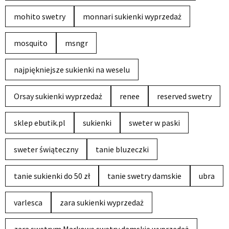
mohito swetry
monnari sukienki wyprzedaż
mosquito
msngr
najpiękniejsze sukienki na weselu
Orsay sukienki wyprzedaż
renee
reserved swetry
sklep ebutik.pl
sukienki
sweter w paski
sweter świąteczny
tanie bluzeczki
tanie sukienki do 50 zł
tanie swetry damskie
ubra
varlesca
zara sukienki wyprzedaż
zara swetrym Markowe swetry damskie wyprzedaż