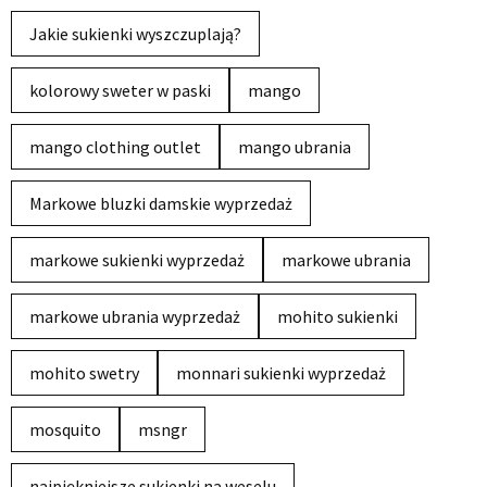
Jakie sukienki wyszczuplają?
kolorowy sweter w paski
mango
mango clothing outlet
mango ubrania
Markowe bluzki damskie wyprzedaż
markowe sukienki wyprzedaż
markowe ubrania
markowe ubrania wyprzedaż
mohito sukienki
mohito swetry
monnari sukienki wyprzedaż
mosquito
msngr
najpiękniejsze sukienki na weselu