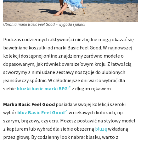
Ubrania marki Basic Feel Good – wygoda i jakość
Podczas codziennych aktywności niezbędne mogą okazać się
bawełniane koszulki od marki Basic Feel Good. W najnowszej
kolekcji dostępnej online znajdziemy zarówno modele o
dopasowanym, jak również oversize’owym kroju. Z łatwością
stworzymy z nimi udane zestawy nosząc je do ulubionych
jeansów czy spódnic. W chłodniejsze dni warto wybrać dla
siebie
bluzki basic marki BFG
z długim rękawem.
Marka Basic Feel Good
posiada w swojej kolekcji szeroki
wybór
bluz Basic Feel Good
w ciekawych kolorach, np.
szarym, brązowy, czy ecru. Możesz postawić na stylowy model
z kapturem lub wybrać dla siebie obszerną
bluzę
wkładaną
przez głowę. By codzienny look nabrał blasku, warto z