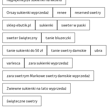
Orsay sukienki wyprzedaż
renee
reserved swetry
sklep ebutik.pl
sukienki
sweter w paski
sweter świąteczny
tanie bluzeczki
tanie sukienki do 50 zł
tanie swetry damskie
ubra
varlesca
zara sukienki wyprzedaż
zara swetrym Markowe swetry damskie wyprzedaż
Zwiewne sukienki na lato wyprzedaż
świąteczne swetry