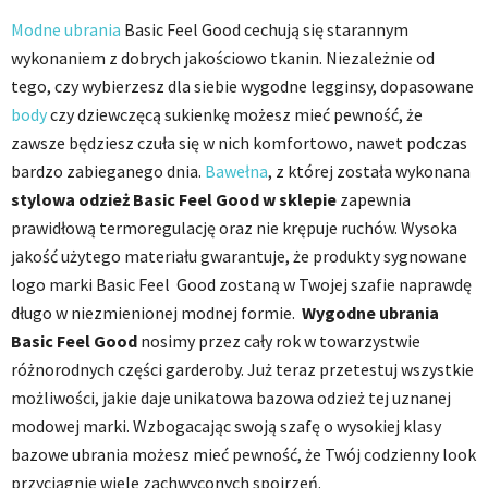
Modne ubrania
Basic Feel Good cechują się starannym
wykonaniem z dobrych jakościowo tkanin. Niezależnie od
tego, czy wybierzesz dla siebie wygodne legginsy, dopasowane
body
czy dziewczęcą sukienkę możesz mieć pewność, że
zawsze będziesz czuła się w nich komfortowo, nawet podczas
bardzo zabieganego dnia.
Bawełna
, z której została wykonana
stylowa odzież
Basic Feel Good w sklepie
zapewnia
prawidłową termoregulację oraz nie krępuje ruchów. Wysoka
jakość użytego materiału gwarantuje, że produkty sygnowane
logo marki Basic Feel Good zostaną w Twojej szafie naprawdę
długo w niezmienionej modnej formie.
Wygodne ubrania
Basic Feel Good
nosimy przez cały rok w towarzystwie
różnorodnych części garderoby. Już teraz przetestuj wszystkie
możliwości, jakie daje unikatowa bazowa odzież tej uznanej
modowej marki. Wzbogacając swoją szafę o wysokiej klasy
bazowe ubrania możesz mieć pewność, że Twój codzienny look
przyciągnie wiele zachwyconych spojrzeń.