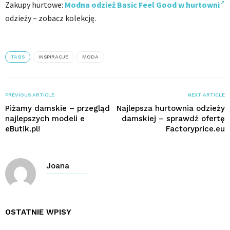
Zakupy hurtowe:
Modna odzież Basic Feel Good w hurtowni
odzieży – zobacz kolekcję.
TAGS
INSPIRACJE
MODA
PREVIOUS ARTICLE
NEXT ARTICLE
Piżamy damskie – przegląd
Najlepsza hurtownia odzieży
najlepszych modeli e
damskiej – sprawdź ofertę
eButik.pl!
Factoryprice.eu
Joana
OSTATNIE WPISY