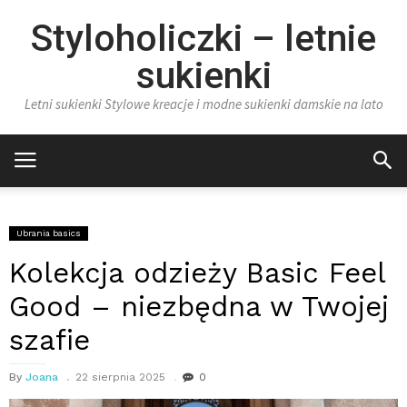
Styloholiczki – letnie
sukienki
Letni sukienki Stylowe kreacje i modne sukienki damskie na lato
Ubrania basics
Kolekcja odzieży Basic Feel
Good – niezbędna w Twojej
szafie
By
Joana
22 sierpnia 2025
0