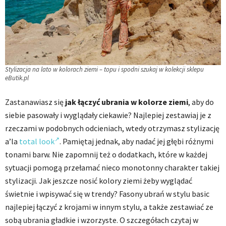
Stylizacja na lato w kolorach ziemi – topu i spodni szukaj w kolekcji sklepu
eButik.pl
Zastanawiasz się
jak łączyć ubrania w kolorze ziemi
, aby do
siebie pasowały i wyglądały ciekawie? Najlepiej zestawiaj je z
rzeczami w podobnych odcieniach, wtedy otrzymasz stylizację
a’la
total look
. Pamiętaj jednak, aby nadać jej głębi różnymi
tonami barw. Nie zapomnij też o dodatkach, które w każdej
sytuacji pomogą przełamać nieco monotonny charakter takiej
stylizacji. Jak jeszcze nosić kolory ziemi żeby wyglądać
świetnie i wpisywać się w trendy? Fasony ubrań w stylu basic
najlepiej łączyć z krojami w innym stylu, a także zestawiać ze
sobą ubrania gładkie i wzorzyste. O szczegółach czytaj w