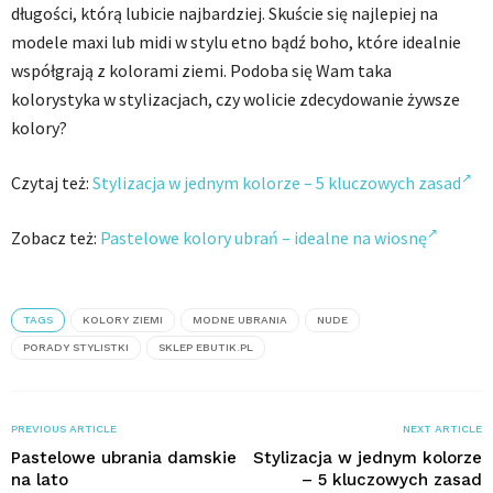
długości, którą lubicie najbardziej. Skuście się najlepiej na
modele maxi lub midi w stylu etno bądź boho, które idealnie
współgrają z kolorami ziemi. Podoba się Wam taka
kolorystyka w stylizacjach, czy wolicie zdecydowanie żywsze
kolory?
Czytaj też:
Stylizacja w jednym kolorze – 5 kluczowych zasad
Zobacz też:
Pastelowe kolory ubrań – idealne na wiosnę
TAGS
KOLORY ZIEMI
MODNE UBRANIA
NUDE
PORADY STYLISTKI
SKLEP EBUTIK.PL
PREVIOUS ARTICLE
NEXT ARTICLE
Pastelowe ubrania damskie
Stylizacja w jednym kolorze
na lato
– 5 kluczowych zasad