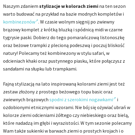
Naszym zdaniem
stylizacje w kolorach ziemi
na ten sezon
warto budować na przykład na bazie modnych kompletów i
kombinezonów
. W czasie wolnym sięgnij po zwiewny
brązowy komplet z krótką bluzką i spódnicą midi w czarne
tygrysie paski. Dobierz do tego pomarańczową listonoszkę
oraz beżowe trampki z plecioną podeszwą i poczuj bliskość
natury! Polecamy też kombinezony w stylu safari, w
odcieniach khaki oraz pustynnego piasku, które połączysz z
sandałami na słupku lub trampkami.
Fajną stylizacją na lato inspirowaną kolorami ziemi jest też
zestaw złożony z prostego beżowego topu basic oraz
zwiewnych brązowych
spodni z szerokimi nogawkami
i
ozdobionymi etnicznymi wzorami. Nie bój się ożywiać ubrań w
kolorze ziemi odcieniami żółtego czy niebieskiego oraz bielą,
które nadadzą im głębi i wyrazistości. W tym sezonie polecamy
Wam także sukienki w barwach ziemi o prostych krojach i o