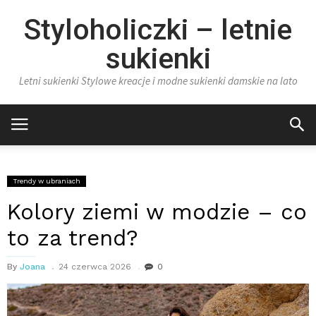
Styloholiczki – letnie
sukienki
Letni sukienki Stylowe kreacje i modne sukienki damskie na lato
Trendy w ubraniach
Kolory ziemi w modzie – co
to za trend?
By
Joana
24 czerwca 2026
0