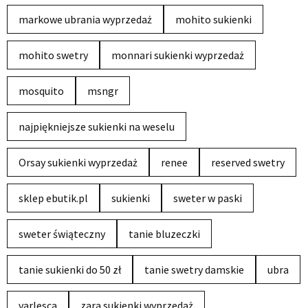
markowe ubrania wyprzedaż
mohito sukienki
mohito swetry
monnari sukienki wyprzedaż
mosquito
msngr
najpiękniejsze sukienki na weselu
Orsay sukienki wyprzedaż
renee
reserved swetry
sklep ebutik.pl
sukienki
sweter w paski
sweter świąteczny
tanie bluzeczki
tanie sukienki do 50 zł
tanie swetry damskie
ubra
varlesca
zara sukienki wyprzedaż