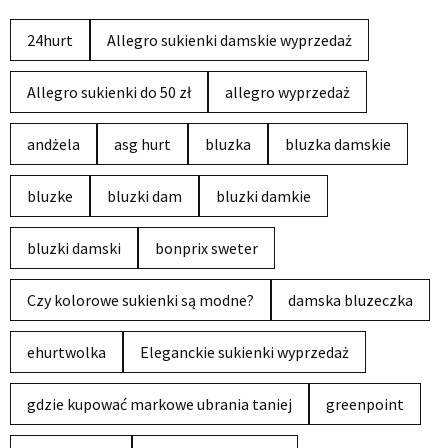
24hurt
Allegro sukienki damskie wyprzedaż
Allegro sukienki do 50 zł
allegro wyprzedaż
andżela
asg hurt
bluzka
bluzka damskie
bluzke
bluzki dam
bluzki damkie
bluzki damski
bonprix sweter
Czy kolorowe sukienki są modne?
damska bluzeczka
ehurtwolka
Eleganckie sukienki wyprzedaż
gdzie kupować markowe ubrania taniej
greenpoint