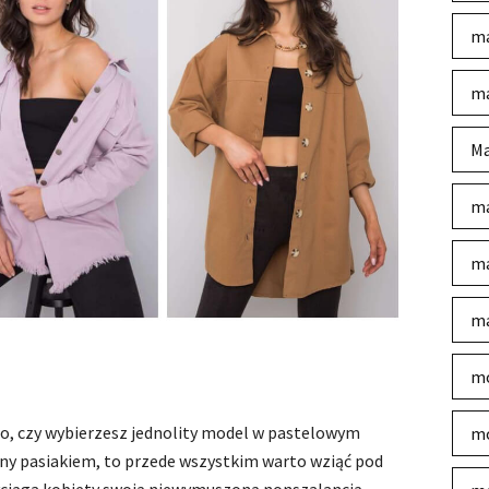
ma
ma
Ma
ma
ma
ma
mo
to, czy wybierzesz jednolity model w pastelowym
mo
iony pasiakiem, to przede wszystkim warto wziąć pod