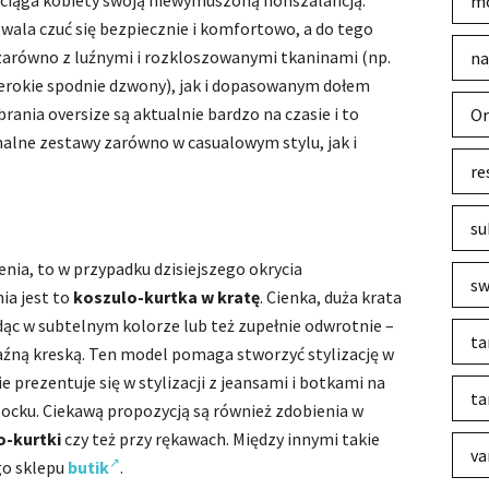
zyciąga kobiety swoją niewymuszoną nonszalancją.
mo
wala czuć się bezpiecznie i komfortowo, a do tego
 zarówno z luźnymi i rozkloszowanymi tkaninami (np.
na
erokie spodnie dzwony), jak i dopasowanym dołem
brania oversize są aktualnie bardzo na czasie i to
Or
nalne zestawy zarówno w casualowym stylu, jak i
re
su
nia, to w przypadku dzisiejszego okrycia
sw
ia jest to
koszulo-kurtka w kratę
. Cienka, duża krata
ąc w subtelnym kolorze lub też zupełnie odwrotnie –
ta
aźną kreską. Ten model pomaga stworzyć stylizację w
e prezentuje się w stylizacji z jeansami i botkami na
ta
locku. Ciekawą propozycją są również zdobienia w
o-kurtki
czy też przy rękawach. Między innymi takie
va
go sklepu
butik
.