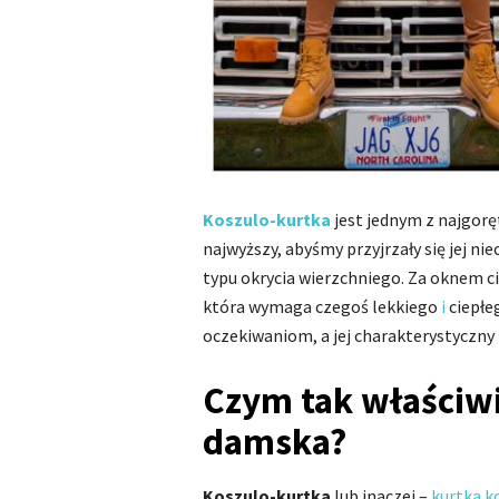
Koszulo-kurtka
jest jednym z najgorę
najwyższy, abyśmy przyjrzały się jej ni
typu okrycia wierzchniego. Za oknem ci
która wymaga czegoś lekkiego
i
ciepłe
oczekiwaniom, a jej charakterystyczny
Czym tak właściwi
damska?
Koszulo-kurtka
lub inaczej –
kurtka k