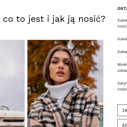
OST
co to jest i jak ją nosić?
Sukie
nosić
Sukie
Sukie
Modne
zobac
Satyn
codzi
24
Al