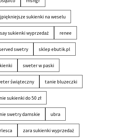
squito
msngr
jpiękniejsze sukienki na weselu
say sukienki wyprzedaż
renee
served swetry
sklep ebutik.pl
kienki
sweter w paski
eter świąteczny
tanie bluzeczki
nie sukienki do 50 zł
nie swetry damskie
ubra
rlesca
zara sukienki wyprzedaż