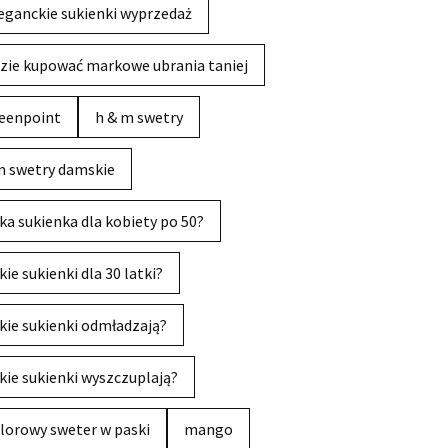
eganckie sukienki wyprzedaż
zie kupować markowe ubrania taniej
eenpoint
h & m swetry
 swetry damskie
ka sukienka dla kobiety po 50?
kie sukienki dla 30 latki?
kie sukienki odmładzają?
kie sukienki wyszczuplają?
lorowy sweter w paski
mango