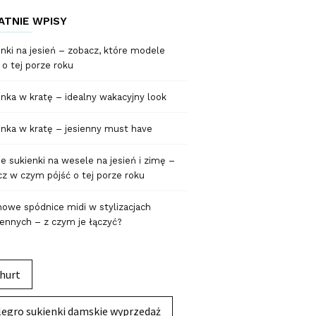
ATNIE WPISY
nki na jesień – zobacz, które modele
 o tej porze roku
nka w kratę – idealny wakacyjny look
nka w kratę – jesienny must have
 sukienki na wesele na jesień i zimę –
z w czym pójść o tej porze roku
owe spódnice midi w stylizacjach
ennych – z czym je łączyć?
hurt
legro sukienki damskie wyprzedaż