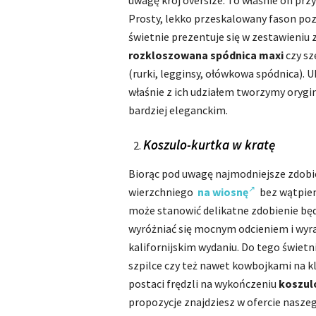
uwagę krój oversize. To właśnie on pr
Prosty, lekko przeskalowany fason poz
świetnie prezentuje się w zestawieniu
rozkloszowana spódnica maxi
czy sz
(rurki, legginsy, ołówkowa spódnica). U
właśnie z ich udziałem tworzymy orygi
bardziej eleganckim.
Koszulo-kurtka w kratę
Biorąc pod uwagę najmodniejsze zdobie
wierzchniego
na wiosnę
bez wątpien
może stanowić delikatne zdobienie będ
wyróżniać się mocnym odcieniem i wyr
kalifornijskim wydaniu. Do tego świetni
szpilce czy też nawet kowbojkami na k
postaci frędzli na wykończeniu
koszul
propozycje znajdziesz w ofercie nasze