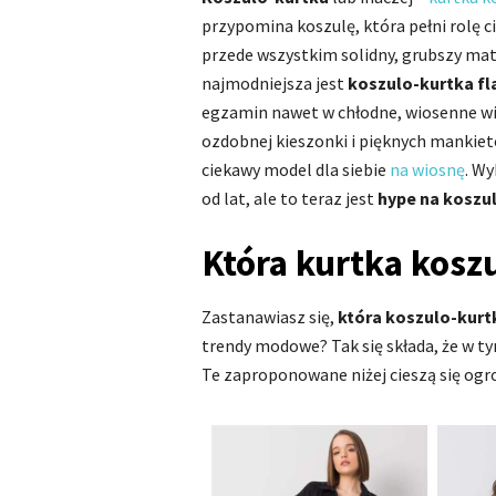
przypomina koszulę, która pełni rolę c
przede wszystkim solidny, grubszy mate
najmodniejsza jest
koszulo-kurtka f
egzamin nawet w chłodne, wiosenne wiec
ozdobnej kieszonki i pięknych mankiet
ciekawy model dla siebie
na wiosnę
. Wy
od lat, ale to teraz jest
hype na koszu
Która kurtka kosz
Zastanawiasz się,
która koszulo-kurtk
trendy modowe? Tak się składa, że w ty
Te zaproponowane niżej cieszą się og