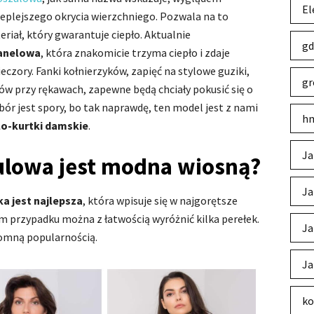
El
ieplejszego okrycia wierzchniego. Pozwala na to
riał, który gwarantuje ciepło. Aktualnie
gd
lanelowa
, która znakomicie trzyma ciepło i zdaje
zory. Fanki kołnierzyków, zapięć na stylowe guziki,
gr
ów przy rękawach, zapewne będą chciały pokusić się o
bór jest spory, bo tak naprawdę, ten model jest z nami
hm
lo-kurtki damskie
.
Ja
ulowa jest modna wiosną?
Ja
a jest najlepsza
, która wpisuje się w najgorętsze
m przypadku można z łatwością wyróżnić kilka perełek.
Ja
romną popularnością.
Ja
ko