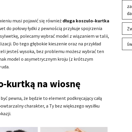
za
da
eniu musi pojawić się również
długa koszulo-kurtka
wet do połowy łydki z pewnością przykuje spojrzenia
Zw
 sylwetkę, polecamy wybrać model z wiązaniem w talii,
zacji. Do tego głębokie kieszenie oraz na przykład
św
żeli jesteś wysoka, bez problemu możesz wybrać ten
nak model o asymetrycznym kroju (z krótszym
 uda.
lo-kurtką na wiosnę
być pewna, że będzie to element podkręcający całą
iepowtarzalny charakter, a Ty bez większego wysiłku
kazji.