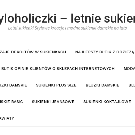
yloholiczki – letnie sukie
Letni sukienki Stylowe kreacje i modne sukienki damskie na lato
ZAJE DEKOLTÓW W SUKIENKACH
NAJLEPSZY BUTIK Z ODZIEŻĄ
BUTIK OPINIE KLIENTÓW O SKLEPACH INTERNETOWYCH
MODA
UZKI DAMSKIE
SUKIENKI PLUS SIZE
BLUZKI DAMSKIE
BL
SKIE BASIC
SUKIENKI JEANSOWE
SUKIENKI KOKTAJLOWE
KWIATY