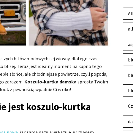
Al
al
as
tszych hitów modowych tej wiosny, dlatego czas
bl
eco bliżej. Teraz jest idealny moment na kupno tego
epłe słońce, ale chłodniejsze powietrze, czyli pogoda,
bl
go zarazem.
Koszulo-kurtka damska
sprosta Twoim
 look z pewnością wpadnie Ci w oko!
bl
e jest koszulo-kurtka
Cz
da
oszulowa
, jak sama nazwa wskazuje, wyglądem