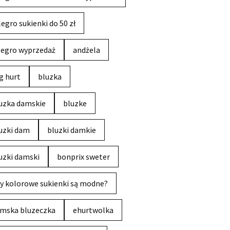
legro sukienki do 50 zł
legro wyprzedaż
andżela
g hurt
bluzka
uzka damskie
bluzke
uzki dam
bluzki damkie
uzki damski
bonprix sweter
y kolorowe sukienki są modne?
mska bluzeczka
ehurtwolka