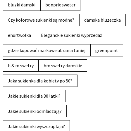
bluzki damski
bonprix sweter
Czy kolorowe sukienki są modne?
damska bluzeczka
ehurtwolka
Eleganckie sukienki wyprzedaż
gdzie kupować markowe ubrania taniej
greenpoint
h & m swetry
hm swetry damskie
Jaka sukienka dla kobiety po 50?
Jakie sukienki dla 30 latki?
Jakie sukienki odmładzają?
Jakie sukienki wyszczuplają?