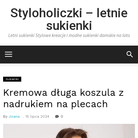
Styloholiczki – letnie
sukienki
Letni sukienki Stylowe kreacje i modne sukienki damskie na lato
Sukienki
Kremowa długa koszula z
nadrukiem na plecach
By
Joana
15 lipca 2024
0