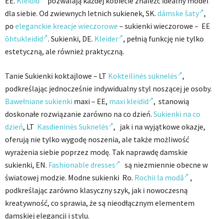
EE.
Kleidid
pozwalają każdej kobiecie znaleźć idealny model
dla siebie. Od zwiewnych letnich sukienek, SK.
dámske šaty
,
po
eleganckie kreacje wieczorowe
– sukienki wieczorowe – EE
õhtukleidid
. Sukienki, DE.
Kleider
, pełnią funkcję nie tylko
estetyczną, ale również praktyczną.
Tanie Sukienki koktajlowe – LT
Kokteilinės suknelės
,
podkreślając jednocześnie indywidualny styl noszącej je osoby.
Bawełniane sukienki
maxi – EE,
maxi kleidid
, stanowią
doskonałe rozwiązanie zarówno na co dzień.
Sukienki na co
dzień
, LT
Kasdieninės Suknelės
, jak i na wyjątkowe okazje,
oferują nie tylko wygodę noszenia, ale także możliwość
wyrażenia siebie poprzez modę. Tak naprawdę damskie
sukienki, EN.
Fashionable dresses
są niezmiennie obecne w
światowej modzie. Modne sukienki Ro.
Rochii la modă
,
podkreślając zarówno klasyczny szyk, jak i nowoczesną
kreatywność, co sprawia, że są nieodłącznym elementem
damskiej elegancji i stylu.