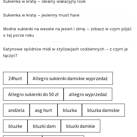
Sukienka w kratę – idealny wakacyjny look
Sukienka w kratę – jesienny must have
Modne sukienki na wesele na jesień i zimę – zobacz w czym pójść
o tej porze roku
Satynowe spódnice midi w stylizacjach codziennych – z czym je
łączyć?
24hurt
Allegro sukienki damskie wyprzedaż
Allegro sukienki do 50 zł
allegro wyprzedaż
andżela
asg hurt
bluzka
bluzka damskie
bluzke
bluzki dam
bluzki damkie