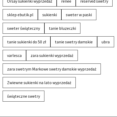
Orsay sukienki wyprzedaż
renee
reserved swetry
sklep ebutik.pl
sukienki
sweter w paski
sweter świąteczny
tanie bluzeczki
tanie sukienki do 50 zł
tanie swetry damskie
ubra
varlesca
zara sukienki wyprzedaż
zara swetrym Markowe swetry damskie wyprzedaż
Zwiewne sukienki na lato wyprzedaż
świąteczne swetry