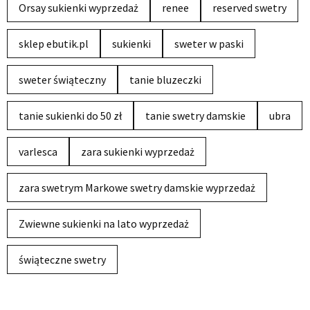
Orsay sukienki wyprzedaż
renee
reserved swetry
sklep ebutik.pl
sukienki
sweter w paski
sweter świąteczny
tanie bluzeczki
tanie sukienki do 50 zł
tanie swetry damskie
ubra
varlesca
zara sukienki wyprzedaż
zara swetrym Markowe swetry damskie wyprzedaż
Zwiewne sukienki na lato wyprzedaż
świąteczne swetry