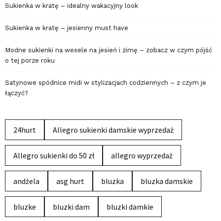
Sukienka w kratę – idealny wakacyjny look
Sukienka w kratę – jesienny must have
Modne sukienki na wesele na jesień i zimę – zobacz w czym pójść
o tej porze roku
Satynowe spódnice midi w stylizacjach codziennych – z czym je
łączyć?
24hurt
Allegro sukienki damskie wyprzedaż
Allegro sukienki do 50 zł
allegro wyprzedaż
andżela
asg hurt
bluzka
bluzka damskie
bluzke
bluzki dam
bluzki damkie