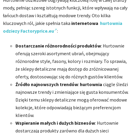
Hurtownie odzieżowe odgrywają kluczową rolę w całej branży
mody, pełniąc szereg istotnych funkcji, które wpływają na cały
łańcuch dostaw i kształtują modowe trendy. Oto kilka
kluczowych ról, jakie spełnia taka
internetowa
hurtownia
odziezy Factoryprice.eu
:
Dostarczanie różnorodności produktów
: Hurtownie
oferują szeroki asortyment ubrań, obejmujący
różnorodne style, fasony, kolory i rozmiary. To sprawia,
że sklepy detaliczne mają dostęp do zróżnicowanej
oferty, dostosowując się do różnych gustów klientów.
Źródło najnowszych trendów
:
hurtownia
ciągle śledzi
najnowsze trendy i zmieniające się gusta konsumentów.
Dzięki temu sklepy detaliczne mogą oferować modowe
kolekcje, które odpowiadają bieżącym preferencjom
klientów.
Wspieranie małych i dużych biznesów
: Hurtownie
dostarczają produkty zarówno dla dużych sieci