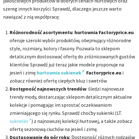
jakościowych produktów w dobrych cenach hurtowych oraz
szereg innych korzyści. Sprawdź, dlaczego jeszcze warto
nawiązać z nią współpracę:
Różnorodność asortymentu
:
hurtownia Factoryprice.eu
oferuje szeroki wybór produktów, obejmujący różnorodne
style, rozmiary, kolory i fasony. Pozwala to sklepom
detalicznym dostosować ofertę do zróżnicowanych gustów
klientów. Sprawdź już teraz jakie modele proponuje na
jesień i zimę
hurtownia sukienek
Factoryprice.eu
i
zobacz również ofertę ciepłych bluz i swetrów.
Dostępność najnowszych trendów
: śledzi najnowsze
trendy mody, dostarczając sklepom detalicznym aktualne
kolekcje i pomagając im sprostać oczekiwaniom
zmieniającego się rynku. Sprawdź choćby sukienki (LT.
suknelės
) z najnowszej kolekcji hurtowej, a także zobacz
ofertę sezonową ciuchów na jesień i zimę.
Dostosowanie do pór roku
: Dostępność różnych rodzajów