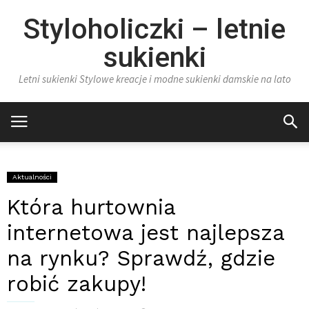
Styloholiczki – letnie
sukienki
Letni sukienki Stylowe kreacje i modne sukienki damskie na lato
Aktualności
Która hurtownia
internetowa jest najlepsza
na rynku? Sprawdź, gdzie
robić zakupy!