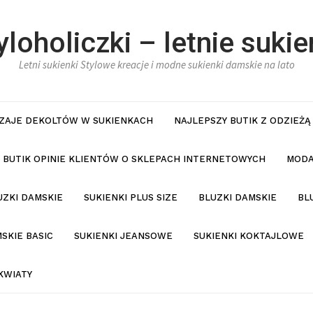
yloholiczki – letnie sukie
Letni sukienki Stylowe kreacje i modne sukienki damskie na lato
ZAJE DEKOLTÓW W SUKIENKACH
NAJLEPSZY BUTIK Z ODZIEŻĄ
BUTIK OPINIE KLIENTÓW O SKLEPACH INTERNETOWYCH
MODA
UZKI DAMSKIE
SUKIENKI PLUS SIZE
BLUZKI DAMSKIE
BL
SKIE BASIC
SUKIENKI JEANSOWE
SUKIENKI KOKTAJLOWE
KWIATY