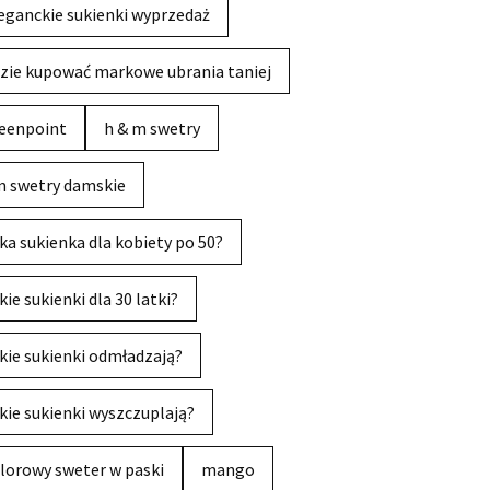
eganckie sukienki wyprzedaż
zie kupować markowe ubrania taniej
eenpoint
h & m swetry
 swetry damskie
ka sukienka dla kobiety po 50?
kie sukienki dla 30 latki?
kie sukienki odmładzają?
kie sukienki wyszczuplają?
lorowy sweter w paski
mango