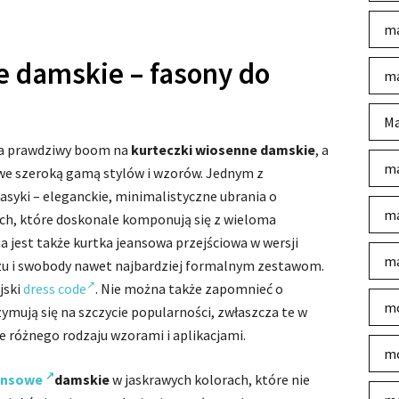
ma
e damskie – fasony do
ma
Ma
wa prawdziwy boom na
kurteczki wiosenne damskie
, a
ma
owe szeroką gamą stylów i wzorów. Jednym z
asyki – eleganckie, minimalistyczne ubrania o
ma
ach, które doskonale komponują się z wieloma
 jest także kurtka jeansowa przejściowa w wersji
ma
uzu i swobody nawet najbardziej formalnym zestawom.
jski
dress code
. Nie można także zapomnieć o
mo
ymują się na szczycie popularności, zwłaszcza te w
 różnego rodzaju wzorami i aplikacjami.
mo
eansowe
damskie
w jaskrawych kolorach, które nie