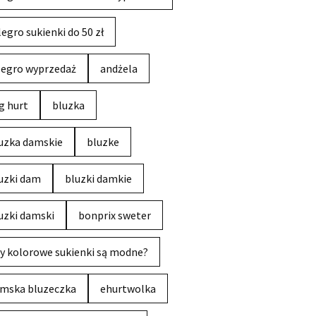
legro sukienki do 50 zł
legro wyprzedaż
andżela
g hurt
bluzka
uzka damskie
bluzke
uzki dam
bluzki damkie
uzki damski
bonprix sweter
y kolorowe sukienki są modne?
mska bluzeczka
ehurtwolka