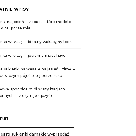
ATNIE WPISY
nki na jesień – zobacz, które modele
 o tej porze roku
nka w kratę – idealny wakacyjny look
nka w kratę – jesienny must have
 sukienki na wesele na jesień i zimę –
z w czym pójść o tej porze roku
owe spódnice midi w stylizacjach
ennych – z czym je łączyć?
hurt
legro sukienki damskie wyprzedaż