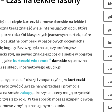
– czas na lekkie fasony
El
gd
ężkie i ciepłe kurteczki zimowe damskie na lekkie i
żna teraz znaleźć wiele interesujących opcji, które
gr
ej porze roku. Od klasycznych jeansowych kurtek, które
o delikatne bomberki w pastelowych odcieniach i
hm
ę bogaty. Bez względu na to, czy preferujesz
cki styl, na pewno znajdziesz coś dla siebie w bogatej
Ja
ię jakie
kurteczki wiosenne
damskie
są teraz na
i ze sklepu internetowego eButik.pl!
Ja
 aby poszukać okazji i zaopatrzyć się w
kurteczki
Ja
Warto zwrócić uwagę na wyprzedaże i promocje,
a na śmiałe
zakupy
, a korzystne ceny mogą przynieść
Ja
przyszłego roku. W ten sposób możesz uzupełnić swoją
i zimowe z myślą o następnym sezonie.
ko