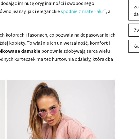
, dodając im nutę oryginalności i swobodnego
za
ówno jeansy, jak i eleganckie
spodnie z materiału
, a
da
Zw
h kolorach i fasonach, co pozwala na dopasowanie ich
ażdej kobiety. To właśnie ich uniwersalność, komfort i
św
 pikowane damskie
ponownie zdobywają serca wielu
odnych kurteczek ma też hurtownia odzieży, która dba