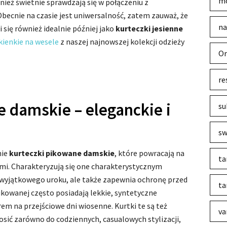
mo
ównież świetnie sprawdzają się w połączeniu z
Obecnie na czasie jest uniwersalność, zatem zauważ, że
na
 się również idealnie później jako
kurteczki jesienne
kienkie na wesele
z naszej najnowszej kolekcji odzieży
Or
re
 damskie – eleganckie i
su
sw
nie
kurteczki pikowane damskie
, które powracają na
ta
mi. Charakteryzują się one charakterystycznym
 wyjątkowego uroku, ale także zapewnia ochronę przed
ta
kowanej często posiadają lekkie, syntetyczne
rem na przejściowe dni wiosenne. Kurtki te są też
va
sić zarówno do codziennych, casualowych stylizacji,