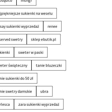
squito
msngr
jpiękniejsze sukienki na weselu
say sukienki wyprzedaż
renee
served swetry
sklep ebutik.pl
kienki
sweter w paski
eter świąteczny
tanie bluzeczki
nie sukienki do 50 zł
nie swetry damskie
ubra
rlesca
zara sukienki wyprzedaż