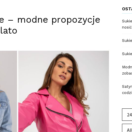
OST
ie – modne propozycje
Sukie
lato
nosić
Sukie
Sukie
Modne
zobac
Satyn
codzi
24
Al