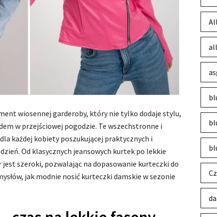
Al
al
as
bl
ment wiosennej garderoby, który nie tylko dodaje stylu,
bl
dem w przejściowej pogodzie. Te wszechstronne i
la każdej kobiety poszukującej praktycznych i
bl
dzień. Od klasycznych jeansowych kurtek po lekkie
 jest szeroki, pozwalając na dopasowanie kurteczki do
Cz
pomysłów, jak modnie nosić kurteczki damskie w sezonie
da