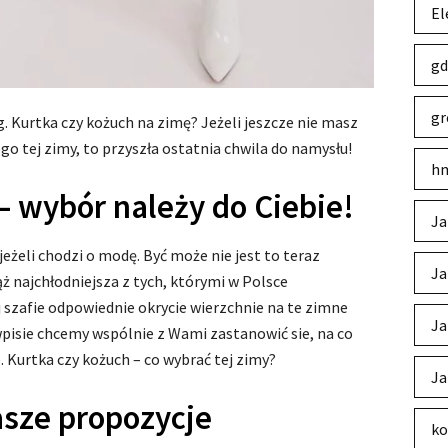
El
gd
gr
. Kurtka czy kożuch na zimę? Jeżeli jeszcze nie masz
o tej zimy, to przyszła ostatnia chwila do namysłu!
hm
– wybór należy do Ciebie!
Ja
eżeli chodzi o modę. Być może nie jest to teraz
Ja
ąż najchłodniejsza z tych, którymi w Polsce
 szafie odpowiednie okrycie wierzchnie na te zimne
Ja
pisie chcemy wspólnie z Wami zastanowić sie, na co
 Kurtka czy kożuch – co wybrać tej zimy?
Ja
asze propozycje
ko