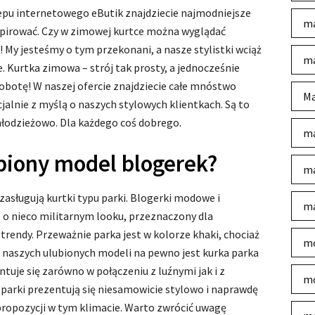
pu internetowego eButik znajdziecie najmodniejsze
ma
spirować. Czy w zimowej kurtce można wyglądać
! My jesteśmy o tym przekonani, a nasze stylistki wciąż
ma
. Kurtka zimowa – strój tak prosty, a jednocześnie
obotę! W naszej ofercie znajdziecie całe mnóstwo
Ma
lnie z myślą o naszych stylowych klientkach. Są to
łodzieżowo. Dla każdego coś dobrego.
ma
biony model blogerek?
ma
asługują kurtki typu parki. Blogerki modowe i
ma
l o nieco militarnym looku, przeznaczony dla
rendy. Przeważnie parka jest w kolorze khaki, chociaż
mo
d naszych ulubionych modeli na pewno jest kurka parka
tuje się zarówno w połączeniu z luźnymi jak i z
mo
 parki prezentują się niesamowicie stylowo i naprawdę
 propozycji w tym klimacie. Warto zwrócić uwagę