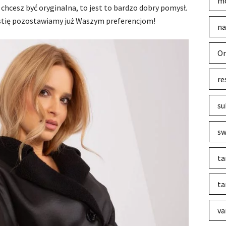
mo
 chcesz być oryginalna, to jest to bardzo dobry pomysł.
estię pozostawiamy już Waszym preferencjom!
na
Or
re
su
sw
ta
ta
va