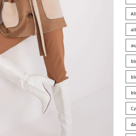
Al
al
as
bl
bl
bl
Cz
da