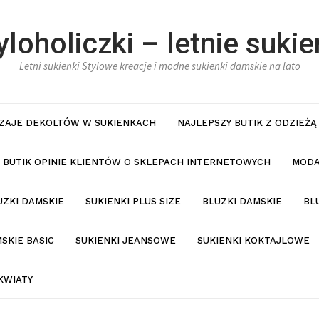
yloholiczki – letnie sukie
Letni sukienki Stylowe kreacje i modne sukienki damskie na lato
ZAJE DEKOLTÓW W SUKIENKACH
NAJLEPSZY BUTIK Z ODZIEŻĄ
BUTIK OPINIE KLIENTÓW O SKLEPACH INTERNETOWYCH
MODA
UZKI DAMSKIE
SUKIENKI PLUS SIZE
BLUZKI DAMSKIE
BL
SKIE BASIC
SUKIENKI JEANSOWE
SUKIENKI KOKTAJLOWE
KWIATY