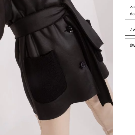
za
da
Zw
św