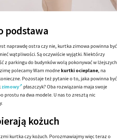
to podstawa
jest naprawdę ostra czy nie, kurtka zimowa powinna być
 mieć wątpliwości. Są oczywiście wyjątki. Niektórzy
ość z parkingu do budynków wolą pokonywać w lżejszych
na zimę polecamy Wam modne
kurtki ocieplane
, na
konieczne. Pozostaje też pytanie o to, jaka powinna być
k
zimowy
płaszczyk? Oba rozwiązania maja swoje
po prostu na dwa modele. U nas to zresztą nic
y.
bierają kożuch
rzmi kurtka czy kożuch. Porozmawiajmy więc teraz o