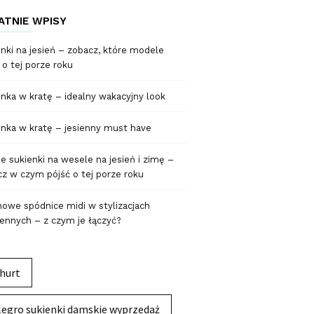
ATNIE WPISY
nki na jesień – zobacz, które modele
 o tej porze roku
nka w kratę – idealny wakacyjny look
nka w kratę – jesienny must have
 sukienki na wesele na jesień i zimę –
z w czym pójść o tej porze roku
owe spódnice midi w stylizacjach
ennych – z czym je łączyć?
hurt
legro sukienki damskie wyprzedaż