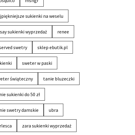
squito
msngr
jpiękniejsze sukienki na weselu
say sukienki wyprzedaż
renee
served swetry
sklep ebutik.pl
kienki
sweter w paski
eter świąteczny
tanie bluzeczki
nie sukienki do 50 zł
nie swetry damskie
ubra
rlesca
zara sukienki wyprzedaż