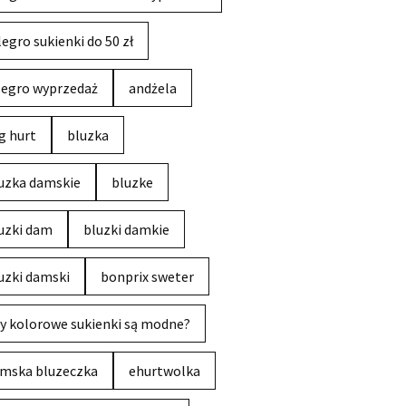
legro sukienki do 50 zł
legro wyprzedaż
andżela
g hurt
bluzka
uzka damskie
bluzke
uzki dam
bluzki damkie
uzki damski
bonprix sweter
y kolorowe sukienki są modne?
mska bluzeczka
ehurtwolka