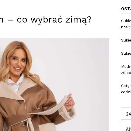
OST
h – co wybrać zimą?
Sukie
nosić
Sukie
Sukie
Modne
zobac
Satyn
codzi
24
Al