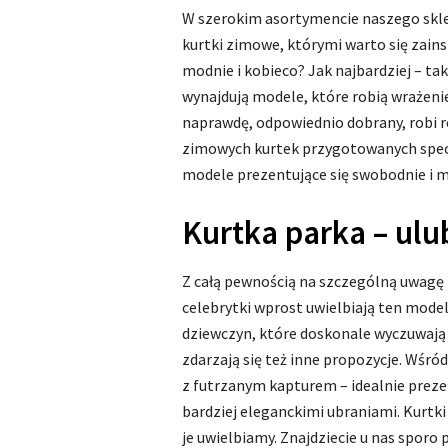
W szerokim asortymencie naszego skle
kurtki zimowe, którymi warto się zain
modnie i kobieco? Jak najbardziej – tak
wynajdują modele, które robią wrażenie
naprawdę, odpowiednio dobrany, robi r
zimowych kurtek przygotowanych specja
modele prezentujące się swobodnie i m
Kurtka parka – ulu
Z całą pewnością na szczególną uwagę z
celebrytki wprost uwielbiają ten mode
dziewczyn, które doskonale wyczuwają t
zdarzają się też inne propozycje. Wśró
z futrzanym kapturem – idealnie prezen
bardziej eleganckimi ubraniami. Kurtki
je uwielbiamy. Znajdziecie u nas sporo