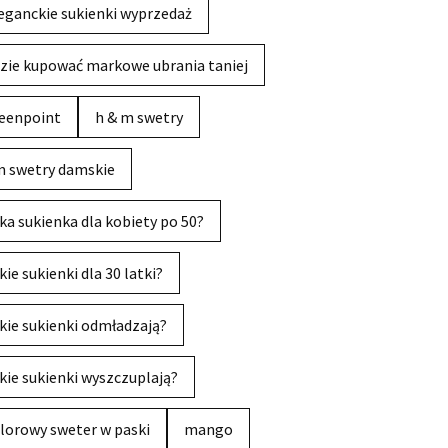
eganckie sukienki wyprzedaż
zie kupować markowe ubrania taniej
eenpoint
h & m swetry
 swetry damskie
ka sukienka dla kobiety po 50?
kie sukienki dla 30 latki?
kie sukienki odmładzają?
kie sukienki wyszczuplają?
lorowy sweter w paski
mango