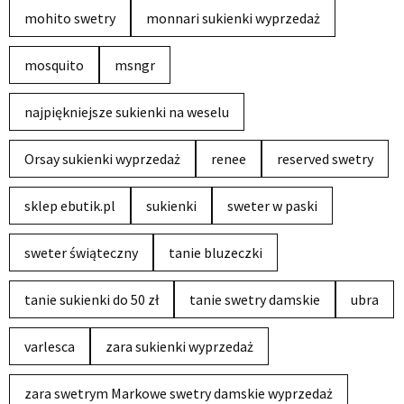
mohito swetry
monnari sukienki wyprzedaż
mosquito
msngr
najpiękniejsze sukienki na weselu
Orsay sukienki wyprzedaż
renee
reserved swetry
sklep ebutik.pl
sukienki
sweter w paski
sweter świąteczny
tanie bluzeczki
tanie sukienki do 50 zł
tanie swetry damskie
ubra
varlesca
zara sukienki wyprzedaż
zara swetrym Markowe swetry damskie wyprzedaż