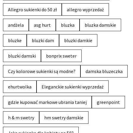
Allegro sukienki do 50 zł
allegro wyprzedaż
andżela
asg hurt
bluzka
bluzka damskie
bluzke
bluzki dam
bluzki damkie
bluzki damski
bonprix sweter
Czy kolorowe sukienki są modne?
damska bluzeczka
ehurtwolka
Eleganckie sukienki wyprzedaż
gdzie kupować markowe ubrania taniej
greenpoint
h & m swetry
hm swetry damskie