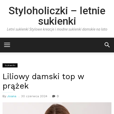
Styloholiczki – letnie
sukienki
Letni sukienki Stylowe kreacje i modne sukienki damskie na lato
Sukienki
Liliowy damski top w
prążek
By
Joana
30 czerwca 2024
0