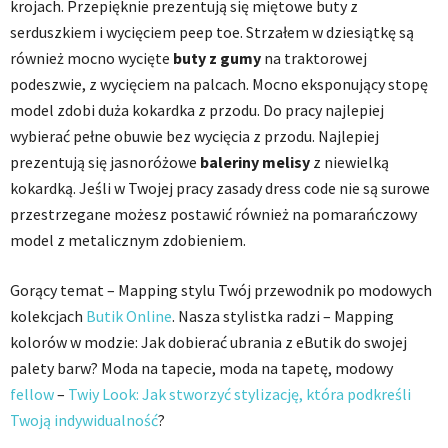
krojach. Przepięknie prezentują się miętowe buty z
serduszkiem i wycięciem peep toe. Strzałem w dziesiątkę są
również mocno wycięte
buty z gumy
na traktorowej
podeszwie, z wycięciem na palcach. Mocno eksponujący stopę
model zdobi duża kokardka z przodu. Do pracy najlepiej
wybierać pełne obuwie bez wycięcia z przodu. Najlepiej
prezentują się jasnoróżowe
baleriny melisy
z niewielką
kokardką. Jeśli w Twojej pracy zasady dress code nie są surowe
przestrzegane możesz postawić również na pomarańczowy
model z metalicznym zdobieniem.
Gorący temat – Mapping stylu Twój przewodnik po modowych
kolekcjach
Butik Online
. Nasza stylistka radzi – Mapping
kolorów w modzie: Jak dobierać ubrania z eButik do swojej
palety barw? Moda na tapecie, moda na tapetę, modowy
fellow
–
Twiy Look: Jak stworzyć stylizację, która podkreśli
Twoją indywidualność
?