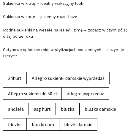
Sukienka w kratę – idealny wakacyjny look
Sukienka w kratę – jesienny must have
Modne sukienki na wesele na jesień i zimę – zobacz w czym pójść
o tej porze roku
Satynowe spódnice midi w stylizacjach codziennych – z czym je
łączyć?
24hurt
Allegro sukienki damskie wyprzedaż
Allegro sukienki do 50 zł
allegro wyprzedaż
andżela
asg hurt
bluzka
bluzka damskie
bluzke
bluzki dam
bluzki damkie