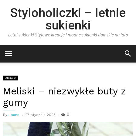
Styloholiczki – letnie
sukienki
Letni sukienki Stylowe kreacje i modne sukienki damskie na lato
obuwie
Meliski – niezwykłe buty z
gumy
By
Joana
27 stycznia 2025
0