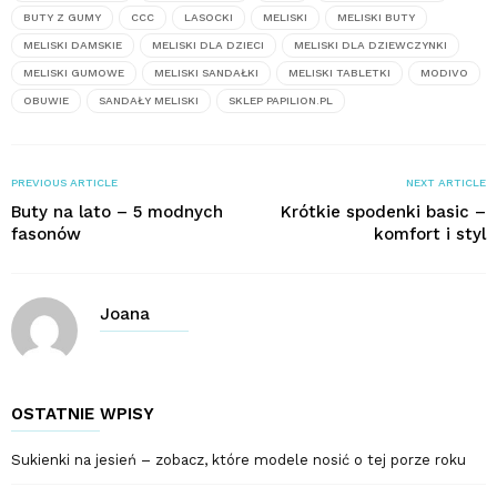
BUTY Z GUMY
CCC
LASOCKI
MELISKI
MELISKI BUTY
MELISKI DAMSKIE
MELISKI DLA DZIECI
MELISKI DLA DZIEWCZYNKI
MELISKI GUMOWE
MELISKI SANDAŁKI
MELISKI TABLETKI
MODIVO
OBUWIE
SANDAŁY MELISKI
SKLEP PAPILION.PL
PREVIOUS ARTICLE
NEXT ARTICLE
Buty na lato – 5 modnych
Krótkie spodenki basic –
fasonów
komfort i styl
Joana
OSTATNIE WPISY
Sukienki na jesień – zobacz, które modele nosić o tej porze roku