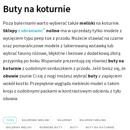
Buty na koturnie
Poza balerinami warto wybierać także
meliski
na koturnie.
Sklepy
z ubraniami
noline
ma w sprzedaży tylko modele z
wycięciem typu peep toe z przodu. Możecie stawiać na czarne
oraz pomarańczowe modele z lakierowaną wstawką lub
wybrać fasony różowe, błękitne i beżowe z dodatkową złotą
przypinką po boku. Wspaniale prezentują się również
buty na
koturnie
z ozdobnym serduszkiem z przodu. Jeśli boisz się, że
obuwie
zsunie Ci się z nogi możesz wybrać
buty
z zapięciem
wokół kostki. Przepięknie wygląda niebieski model o takim
kroju z ozdobnymi paskami w kontrastowym odcieniu z tyłu
obuwia.
TAGS
BALERINKI MELISKI
BALERINY
BALERINY MELISKI
BALERINY MELISY
BORN2BE BUTY
BUTY
BUTY NA KOTURNIE