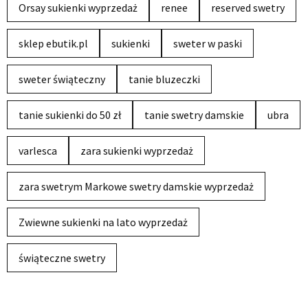
Orsay sukienki wyprzedaż
renee
reserved swetry
sklep ebutik.pl
sukienki
sweter w paski
sweter świąteczny
tanie bluzeczki
tanie sukienki do 50 zł
tanie swetry damskie
ubra
varlesca
zara sukienki wyprzedaż
zara swetrym Markowe swetry damskie wyprzedaż
Zwiewne sukienki na lato wyprzedaż
świąteczne swetry