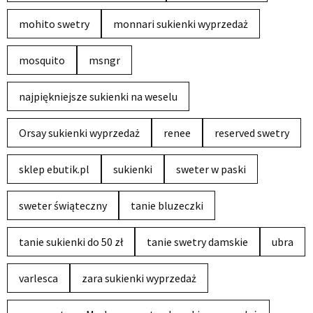
mohito swetry
monnari sukienki wyprzedaż
mosquito
msngr
najpiękniejsze sukienki na weselu
Orsay sukienki wyprzedaż
renee
reserved swetry
sklep ebutik.pl
sukienki
sweter w paski
sweter świąteczny
tanie bluzeczki
tanie sukienki do 50 zł
tanie swetry damskie
ubra
varlesca
zara sukienki wyprzedaż