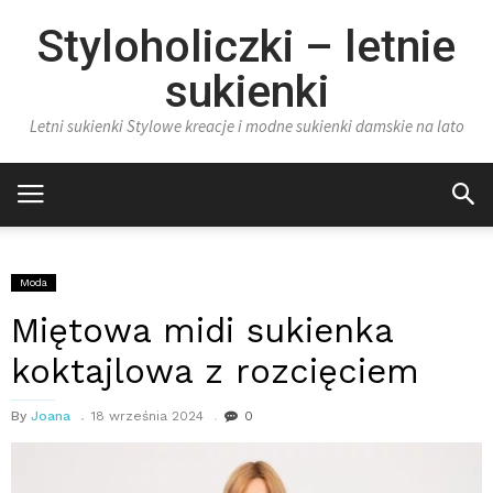
Styloholiczki – letnie
sukienki
Letni sukienki Stylowe kreacje i modne sukienki damskie na lato
Moda
Miętowa midi sukienka
koktajlowa z rozcięciem
By
Joana
18 września 2024
0