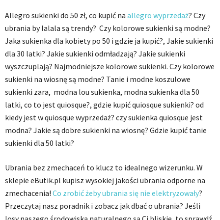
Allegro sukienki do 50 zł, co kupić na
allegro wyprzedaż
? Czy
ubrania by lalala są trendy? Czy kolorowe sukienki są modne?
Jaka sukienka dla kobiety po 50 i gdzie ja kupić?, Jakie sukienki
dla 30 latki? Jakie sukienki odmładzają? Jakie sukienki
wyszczuplają? Najmodniejsze kolorowe sukienki. Czy kolorowe
sukienki na wiosnę są modne? Tanie i modne koszulowe
sukienki zara, modna lou sukienka, modna sukienka dla 50
latki, co to jest quiosque?, gdzie kupić quiosque sukienki? od
kiedy jest w quiosque wyprzedaż? czy sukienka quiosque jest
modna? Jakie są dobre sukienki na wiosnę? Gdzie kupić tanie
sukienki dla 50 latki?
Ubrania bez zmechaceń to klucz to idealnego wizerunku. W
sklepie eButik.pl kupisz wysokiej jakości ubrania odporne na
zmechacenia!
Co zrobić żeby ubrania się nie elektryzowały
?
Przeczytaj nasz poradnik i zobacz jak dbać o ubrania? Jeśli
losy naszego środowiska naturalnego są Ci bliskie, to sprawdź