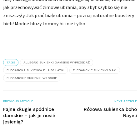
jak przechowywać zimowe ubrania, aby zbyt szybko się nie
zniszczyły. Jak prać białe ubrania – poznaj naturalne boostery
bieli! Modne bluzy tommy hi i nie tylko.
TAGS
ALLEGRO SUKIENKI DAMSKIE WYPRZEDAŻ
ELEGANCKA SUKIENKA DLA 50 LATKI
ELEGANCKIE SUKIENKI MAXI
ELEGANCKIE SUKIENKI WŁOSKIE
PREVIOUS ARTICLE
NEXT ARTICLE
Fajne długie spódnice
Różowa sukienka boho
damskie – jak je nosić
Nayeli
jesienią?