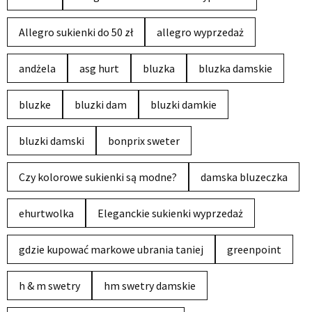
Allegro sukienki do 50 zł
allegro wyprzedaż
andżela
asg hurt
bluzka
bluzka damskie
bluzke
bluzki dam
bluzki damkie
bluzki damski
bonprix sweter
Czy kolorowe sukienki są modne?
damska bluzeczka
ehurtwolka
Eleganckie sukienki wyprzedaż
gdzie kupować markowe ubrania taniej
greenpoint
h & m swetry
hm swetry damskie