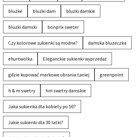
bluzke
bluzki dam
bluzki damkie
bluzki damski
bonprix sweter
Czy kolorowe sukienki są modne?
damska bluzeczka
ehurtwolka
Eleganckie sukienki wyprzedaż
gdzie kupować markowe ubrania taniej
greenpoint
h & m swetry
hm swetry damskie
Jaka sukienka dla kobiety po 50?
Jakie sukienki dla 30 latki?