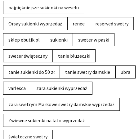
najpiękniejsze sukienki na weselu
Orsay sukienki wyprzedaż
renee
reserved swetry
sklep ebutik.pl
sukienki
sweter w paski
sweter świąteczny
tanie bluzeczki
tanie sukienki do 50 zł
tanie swetry damskie
ubra
varlesca
zara sukienki wyprzedaż
zara swetrym Markowe swetry damskie wyprzedaż
Zwiewne sukienki na lato wyprzedaż
świąteczne swetry