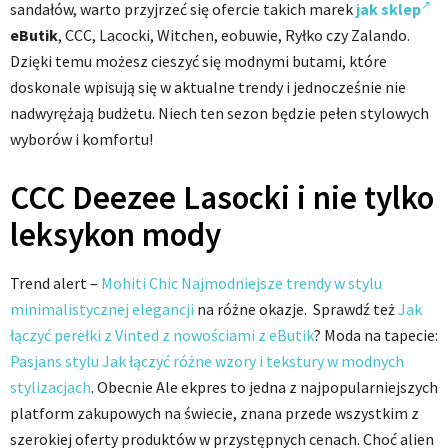
sandałów, warto przyjrzeć się ofercie takich marek
jak sklep
eButik
, CCC, Lacocki, Witchen, eobuwie, Ryłko czy Zalando.
Dzięki temu możesz cieszyć się modnymi butami, które
doskonale wpisują się w aktualne trendy i jednocześnie nie
nadwyrężają budżetu. Niech ten sezon będzie pełen stylowych
wyborów i komfortu!
CCC Deezee Lasocki i nie tylko
leksykon mody
Trend alert –
Mohiti Chic Najmodniejsze trendy w stylu
minimalistycznej elegancji
na różne okazje. Sprawdź też
Jak
łączyć perełki z Vinted z nowościami z eButik
? Moda na tapecie:
Pasjans stylu Jak łączyć różne wzory i tekstury w modnych
stylizacjach
. Obecnie Ale ekpres to jedna z najpopularniejszych
platform zakupowych na świecie, znana przede wszystkim z
szerokiej oferty produktów w przystępnych cenach. Choć alien