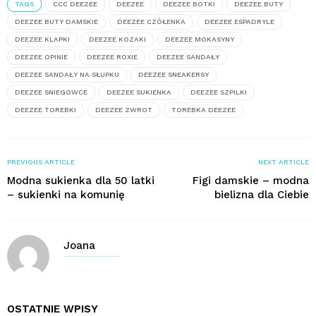
TAGS
CCC DEEZEE
DEEZEE
DEEZEE BOTKI
DEEZEE BUTY
DEEZEE BUTY DAMSKIE
DEEZEE CZÓŁENKA
DEEZEE ESPADRYLE
DEEZEE KLAPKI
DEEZEE KOZAKI
DEEZEE MOKASYNY
DEEZEE OPINIE
DEEZEE ROXIE
DEEZEE SANDAŁY
DEEZEE SANDAŁY NA SŁUPKU
DEEZEE SNEAKERSY
DEEZEE SNIEGOWCE
DEEZEE SUKIENKA
DEEZEE SZPILKI
DEEZEE TOREBKI
DEEZEE ZWROT
TOREBKA DEEZEE
PREVIOUS ARTICLE
NEXT ARTICLE
Modna sukienka dla 50 latki
Figi damskie – modna
– sukienki na komunię
bielizna dla Ciebie
Joana
OSTATNIE WPISY