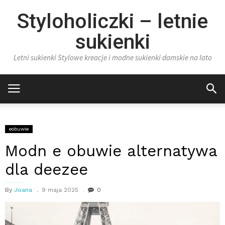
Styloholiczki – letnie
sukienki
Letni sukienki Stylowe kreacje i modne sukienki damskie na lato
eobuwie
Modn e obuwie alternatywa
dla deezee
By
Joana
9 maja 2025
0