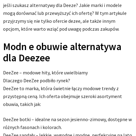
jeśli szukasz alternatywy dla Deeze? Jakie marki i modele
mogą dorównać lub przewyższyć ich ofertę? W tym artykule
przyjrzymy się nie tylko ofercie dezee, ale także innym
opcjom, które warto wziąć pod uwagę podczas zakupów.
Modn e obuwie alternatywa
dla Deezee
DeeZee – modowe hity, które uwielbiamy
Dlaczego DeeZee podbiło rynek?
DeeZee to marka, która świetnie łączy modowe trendy z
przystępną ceną. Ich oferta obejmuje szeroki asortyment
obuwia, takich jak:
DeeZee botki – idealne na sezon jesienno-zimowy, dostępne w
różnych fasonach i kolorach.
DeeZee sandały – lekkie, wygodne i modne, perfekcyjne na lato.