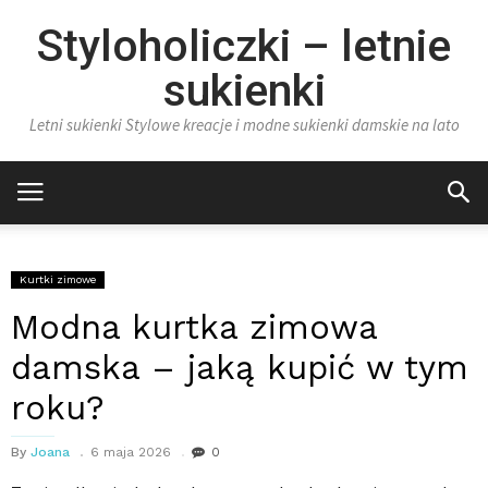
Styloholiczki – letnie
sukienki
Letni sukienki Stylowe kreacje i modne sukienki damskie na lato
Kurtki zimowe
Modna kurtka zimowa
damska – jaką kupić w tym
roku?
By
Joana
6 maja 2026
0