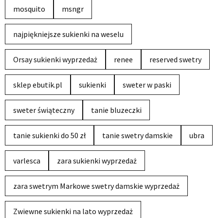
mosquito
msngr
najpiękniejsze sukienki na weselu
Orsay sukienki wyprzedaż
renee
reserved swetry
sklep ebutik.pl
sukienki
sweter w paski
sweter świąteczny
tanie bluzeczki
tanie sukienki do 50 zł
tanie swetry damskie
ubra
varlesca
zara sukienki wyprzedaż
zara swetrym Markowe swetry damskie wyprzedaż
Zwiewne sukienki na lato wyprzedaż