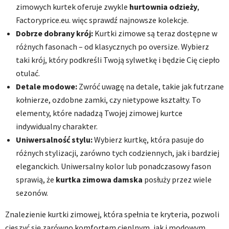
zimowych kurtek oferuje zwykle
hurtownia odzieży
,
Factoryprice.eu. więc sprawdź najnowsze kolekcje.
Dobrze dobrany krój:
Kurtki zimowe są teraz dostępne w
różnych fasonach – od klasycznych po oversize. Wybierz
taki krój, który podkreśli Twoją sylwetkę i będzie Cię ciepło
otulać.
Detale modowe:
Zwróć uwagę na detale, takie jak futrzane
kołnierze, ozdobne zamki, czy nietypowe kształty. To
elementy, które nadadzą Twojej zimowej kurtce
indywidualny charakter.
Uniwersalność stylu:
Wybierz kurtkę, która pasuje do
różnych stylizacji, zarówno tych codziennych, jak i bardziej
eleganckich. Uniwersalny kolor lub ponadczasowy fason
sprawią, że
kurtka zimowa damska
posłuży przez wiele
sezonów.
Znalezienie kurtki zimowej, która spełnia te kryteria, pozwoli
cieszyć się zarówno komfortem cieplnym, jak i modowym.