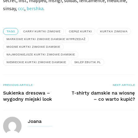
secret, inst, mapped, msngr, sdidas, lentamente, medicine,
sinsay,
ccc
,
bershka
.
TAGS
CARRY KURTKI ZIMOWE
CIEPŁE KURTKI
KURTKA ZIMOWA
MARKOWE KURTKI ZIMOWE DAMSKIE WYPRZEDAŻ
MODNE KURTKI ZIMOWE DAMSKIE
NAJMODNIEJSZE KURTKI ZIMOWE DAMSKIE
NIEMIECKIE KURTKI ZIMOWE DAMSKIE
SKLEP EBUTIK.PL
PREVIOUS ARTICLE
NEXT ARTICLE
Sukienka dresowa –
T-shirty damskie na wiosnę
wygodny miejski look
– co warto kupić?
Joana