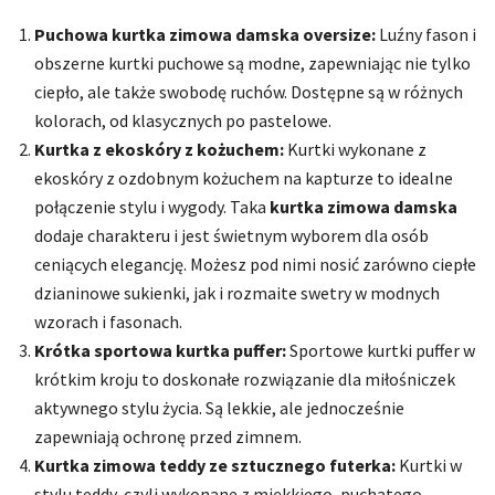
Puchowa kurtka zimowa damska oversize:
Luźny fason i
obszerne kurtki puchowe są modne, zapewniając nie tylko
ciepło, ale także swobodę ruchów. Dostępne są w różnych
kolorach, od klasycznych po pastelowe.
Kurtka z ekoskóry z kożuchem:
Kurtki wykonane z
ekoskóry z ozdobnym kożuchem na kapturze to idealne
połączenie stylu i wygody. Taka
kurtka zimowa damska
dodaje charakteru i jest świetnym wyborem dla osób
ceniących elegancję. Możesz pod nimi nosić zarówno ciepłe
dzianinowe sukienki, jak i rozmaite swetry w modnych
wzorach i fasonach.
Krótka sportowa kurtka puffer:
Sportowe kurtki puffer w
krótkim kroju to doskonałe rozwiązanie dla miłośniczek
aktywnego stylu życia. Są lekkie, ale jednocześnie
zapewniają ochronę przed zimnem.
Kurtka zimowa teddy ze sztucznego futerka:
Kurtki w
stylu teddy, czyli wykonane z miękkiego, puchatego