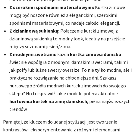
Z szerokimi spodniami materiałowymi:
Kurtki zimowe
mogą być noszone również z eleganckimi, szerokimi
spodniami materiałowymi, co nadaje całości elegancji.
Z dzianinową sukienką:
Połączenie kurtki zimowej z
dzianinową sukienką to modny look, idealny na przejście
między sezonami jesień/zima.
Z modnymi swetrami:
każda
kurtka zimowa damska
świetnie współgra z modnymi damskimi swetrami, takimi
jak golfy lub luźne swetry oversize. To nie tylko modne, ale i
praktyczne rozwiązanie na chłodniejsze dni. Szukasz
hurtowego źródła modnych kurtek zimowych do swojego
sklepu? No to sprawdź jakie modele poleca aktualnie
hurtownia kurtek na zimę damskich
, pełna najświeższych
trendów.
Pamiętaj, że kluczem do udanej stylizacji jest tworzenie
kontrastów i eksperymentowanie z różnymi elementami