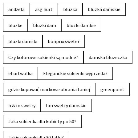
andżela
asg hurt
bluzka
bluzka damskie
bluzke
bluzki dam
bluzki damkie
bluzki damski
bonprix sweter
Czy kolorowe sukienki są modne?
damska bluzeczka
ehurtwolka
Eleganckie sukienki wyprzedaż
gdzie kupować markowe ubrania taniej
greenpoint
h & m swetry
hm swetry damskie
Jaka sukienka dla kobiety po 50?
Jakie sukienki dla 30 latki?