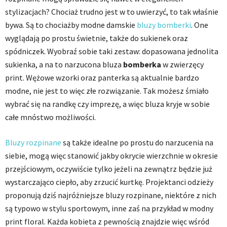
stylizacjach? Chociaż trudno jest w to uwierzyć, to tak właśnie
bywa. Są to chociażby modne damskie
bluzy bomberki
. One
wyglądają po prostu świetnie, także do sukienek oraz
spódniczek. Wyobraź sobie taki zestaw: dopasowana jednolita
sukienka, a na to narzucona bluza
bomberka
w zwierzęcy
print. Wężowe wzorki oraz panterka są aktualnie bardzo
modne, nie jest to więc złe rozwiązanie. Tak możesz śmiało
wybrać się na randkę czy imprezę, a więc bluza kryje w sobie
całe mnóstwo możliwości.
Bluzy rozpinane
są także idealne po prostu do narzucenia na
siebie, mogą więc stanowić jakby okrycie wierzchnie w okresie
przejściowym, oczywiście tylko jeżeli na zewnątrz będzie już
wystarczająco ciepło, aby zrzucić kurtkę. Projektanci odzieży
proponują dziś najróżniejsze bluzy rozpinane, niektóre z nich
są typowo w stylu sportowym, inne zaś na przykład w modny
print floral. Każda kobieta z pewnością znajdzie więc wśród