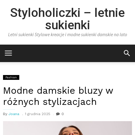
Styloholiczki – letnie
sukienki
Letni sukienki Stylowe kreacje i modne sukienki damskie na lato
Fashion
Modne damskie bluzy w
różnych stylizacjach
By
Joana
1 grudnia 2025
0