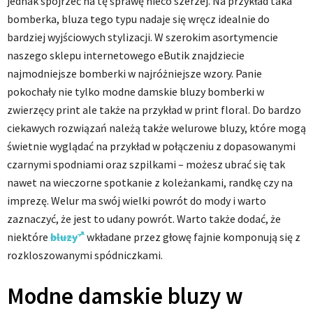
jednak spojrzeć na tę sprawę nieco szerzej. Na przykład taka
bomberka, bluza tego typu nadaje się wręcz idealnie do
bardziej wyjściowych stylizacji. W szerokim asortymencie
naszego sklepu internetowego eButik znajdziecie
najmodniejsze bomberki w najróżniejsze wzory. Panie
pokochały nie tylko modne damskie bluzy bomberki w
zwierzęcy print ale także na przykład w print floral. Do bardzo
ciekawych rozwiązań należą także welurowe bluzy, które mogą
świetnie wyglądać na przykład w połączeniu z dopasowanymi
czarnymi spodniami oraz szpilkami – możesz ubrać się tak
nawet na wieczorne spotkanie z koleżankami, randkę czy na
imprezę. Welur ma swój wielki powrót do mody i warto
zaznaczyć, że jest to udany powrót. Warto także dodać, że
niektóre
bluzy
wkładane przez głowę fajnie komponują się z
rozkloszowanymi spódniczkami.
Modne damskie bluzy w