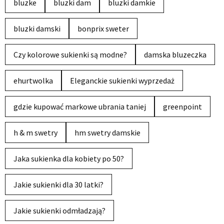
bluzke
bluzki dam
bluzki damkie
bluzki damski
bonprix sweter
Czy kolorowe sukienki są modne?
damska bluzeczka
ehurtwolka
Eleganckie sukienki wyprzedaż
gdzie kupować markowe ubrania taniej
greenpoint
h & m swetry
hm swetry damskie
Jaka sukienka dla kobiety po 50?
Jakie sukienki dla 30 latki?
Jakie sukienki odmładzają?