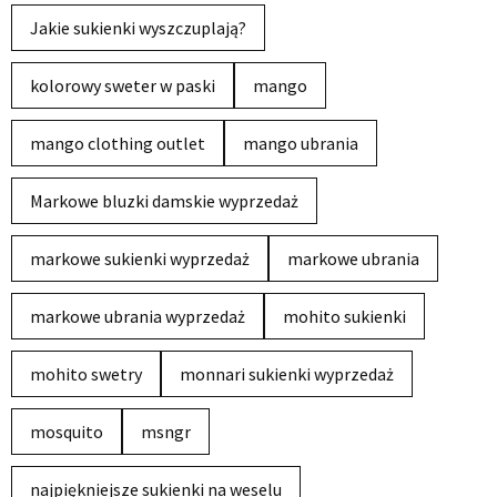
Jakie sukienki wyszczuplają?
kolorowy sweter w paski
mango
mango clothing outlet
mango ubrania
Markowe bluzki damskie wyprzedaż
markowe sukienki wyprzedaż
markowe ubrania
markowe ubrania wyprzedaż
mohito sukienki
mohito swetry
monnari sukienki wyprzedaż
mosquito
msngr
najpiękniejsze sukienki na weselu