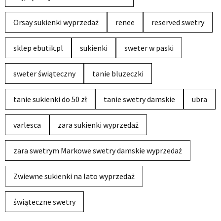
Orsay sukienki wyprzedaż
renee
reserved swetry
sklep ebutik.pl
sukienki
sweter w paski
sweter świąteczny
tanie bluzeczki
tanie sukienki do 50 zł
tanie swetry damskie
ubra
varlesca
zara sukienki wyprzedaż
zara swetrym Markowe swetry damskie wyprzedaż
Zwiewne sukienki na lato wyprzedaż
świąteczne swetry