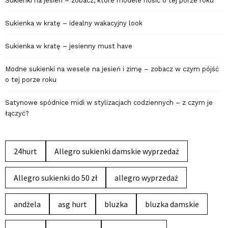
Sukienki na jesień – zobacz, które modele nosić o tej porze roku
Sukienka w kratę – idealny wakacyjny look
Sukienka w kratę – jesienny must have
Modne sukienki na wesele na jesień i zimę – zobacz w czym pójść
o tej porze roku
Satynowe spódnice midi w stylizacjach codziennych – z czym je
łączyć?
24hurt
Allegro sukienki damskie wyprzedaż
Allegro sukienki do 50 zł
allegro wyprzedaż
andżela
asg hurt
bluzka
bluzka damskie