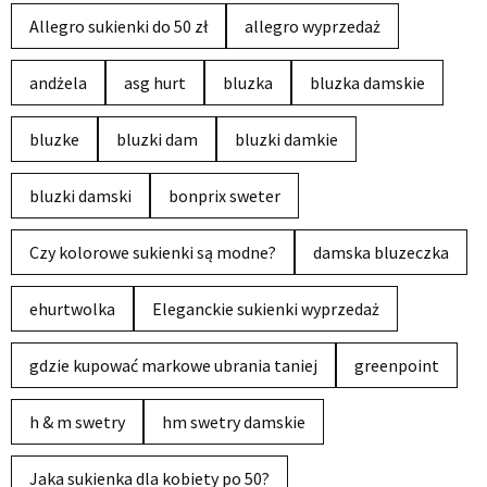
Allegro sukienki do 50 zł
allegro wyprzedaż
andżela
asg hurt
bluzka
bluzka damskie
bluzke
bluzki dam
bluzki damkie
bluzki damski
bonprix sweter
Czy kolorowe sukienki są modne?
damska bluzeczka
ehurtwolka
Eleganckie sukienki wyprzedaż
gdzie kupować markowe ubrania taniej
greenpoint
h & m swetry
hm swetry damskie
Jaka sukienka dla kobiety po 50?