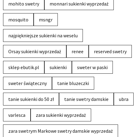
mohito swetry
monnari sukienki wyprzedaż
mosquito
msngr
najpiękniejsze sukienki na weselu
Orsay sukienki wyprzedaż
renee
reserved swetry
sklep ebutik.pl
sukienki
sweter w paski
sweter świąteczny
tanie bluzeczki
tanie sukienki do 50 zł
tanie swetry damskie
ubra
varlesca
zara sukienki wyprzedaż
zara swetrym Markowe swetry damskie wyprzedaż