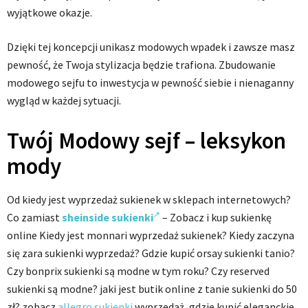
wyjątkowe okazje.
Dzięki tej koncepcji unikasz modowych wpadek i zawsze masz
pewność, że Twoja stylizacja będzie trafiona. Zbudowanie
modowego sejfu to inwestycja w pewność siebie i nienaganny
wygląd w każdej sytuacji.
Twój Modowy sejf – leksykon
mody
Od kiedy jest wyprzedaż sukienek w sklepach internetowych?
Co zamiast
sheinside sukienki
– Zobacz i kup sukienkę
online Kiedy jest monnari wyprzedaż sukienek? Kiedy zaczyna
się zara sukienki wyprzedaż? Gdzie kupić orsay sukienki tanio?
Czy bonprix sukienki są modne w tym roku? Czy reserved
sukienki są modne? jaki jest butik online z tanie sukienki do 50
zł? zobacz
allegro sukienki
wyprzedaż, gdzie kupić eleganckie