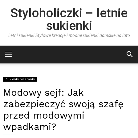
Styloholiczki – letnie
sukienki
Letni sukienki Stylowe kreacje i modne sukienki damskie na lato
Sukienki hiszpanki
Modowy sejf: Jak
zabezpieczyć swoją szafę
przed modowymi
wpadkami?