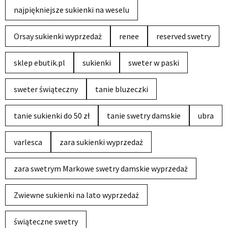
najpiękniejsze sukienki na weselu
Orsay sukienki wyprzedaż
renee
reserved swetry
sklep ebutik.pl
sukienki
sweter w paski
sweter świąteczny
tanie bluzeczki
tanie sukienki do 50 zł
tanie swetry damskie
ubra
varlesca
zara sukienki wyprzedaż
zara swetrym Markowe swetry damskie wyprzedaż
Zwiewne sukienki na lato wyprzedaż
świąteczne swetry