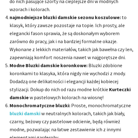
do nich pasujące szorty na cieplejsze dni w modnych
wzorach i kolorach.
najmodniejsze bluzki damskie sezonu koszulowe:
to
klasyk, który zawsze pozostaje na topie. Ich prosty, ale
elegancki fason sprawia, że są doskonałym wyborem
zarówno do pracy, jak i na bardziej formalne okazje.
Wykonane z lekkich materiałów, takich jak bawełna czy len,
zapewniają komfort noszenia nawet w najgorętsze dni.
Modne Bluzki damskie koronkowe:
Bluzki zdobione
koronkami to klasyka, która nigdy nie wychodzi z mody.
Dodadzą one delikatności i elegancji każdej kobiecej
stylizacji. Dokup do nich od razu modne krótkie
Kurteczki
damskie
w pastelowych kolorach na wiosnę!
Monochromatyczne bluzki:
Proste, monochromatyczne
bluzki damski
w neutralnych kolorach, takich jak biały,
czarny, beżowy czy pastelowe odcienie, będą również
modne, pozwalając na łatwe zestawienie ich z innymi
elementami garderoby.