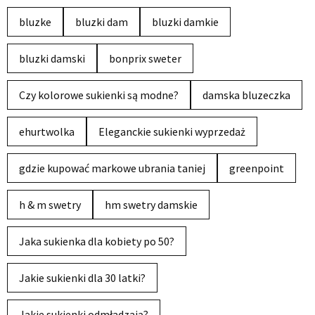
bluzke
bluzki dam
bluzki damkie
bluzki damski
bonprix sweter
Czy kolorowe sukienki są modne?
damska bluzeczka
ehurtwolka
Eleganckie sukienki wyprzedaż
gdzie kupować markowe ubrania taniej
greenpoint
h & m swetry
hm swetry damskie
Jaka sukienka dla kobiety po 50?
Jakie sukienki dla 30 latki?
Jakie sukienki odmładzają?