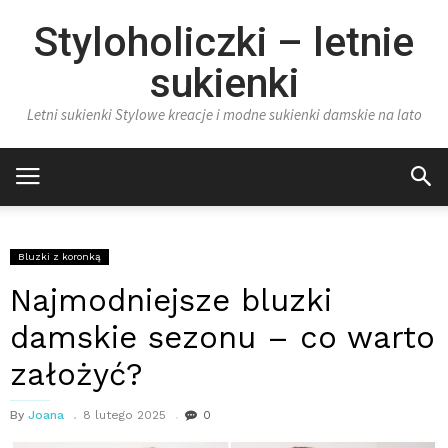
Styloholiczki – letnie
sukienki
Letni sukienki Stylowe kreacje i modne sukienki damskie na lato
Bluzki z koronką
Najmodniejsze bluzki
damskie sezonu – co warto
założyć?
By
Joana
8 lutego 2025
0