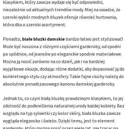
klasykiem, który zawsze wydaje się być odpowiedni,
niezależnie od aktualnych trendów mody. Miej na uwadze, że
szeroki wybór modnych bluzek oferuje również hurtownia,
która dba o szeroki asortyment.
Ponadto,
białe bluzki damskie
bardzo łatwo jest stylizować!
Może być noszona z różnymi częściami garderoby, od spodni
po spódnice, od jeansów po eleganckie spodnie materiałowe.
Można ją nosić zarówno na co dzień, jak i na bardziej
wyjątkowe okazje, dodając różne dodatki, aby dopasować ją do
konkretnego stylu czy atmosfery. Takie fajne ciuchy należą do
absolutnie ponadczasowego kanonu damskiej garderoby.
Jednak to, co czyni białą bluzkę prawdziwym klasykiem, to jej
zdolność do podkreślenia naturalnej urody każdej kobiety. Bez
względu na typ sylwetki czy kolor skóry, biała bluzka zawsze
wygląda elegancko i świeżo. Dzięki temu, jest to element
garderoby, który można nosić przez wiele lat, nie tracąc na